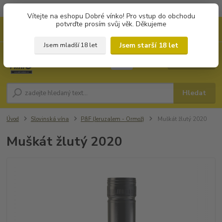
Objednávky od 1.000 Kč mají zvýhodněnou dopravu za 79 Kč.
Vítejte na eshopu Dobré vínko! Pro vstup do obchodu
potvrďte prosím svůj věk. Děkujeme
0
ks
+420 702194468
CZK
za
0 Kč
(Po-Pá, 8-16 hod.)
Jsem starší 18 let
Jsem mladší 18 let
Menu
Hledat
Úvod
Slovinská vína
P&F (Jeruzalem - Ormož)
Muškát žlutý 2020
Muškát žlutý 2020