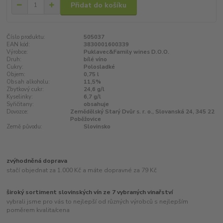
Přidat do košíku
Číslo produktu:
505037
EAN kód:
3830001600339
Výrobce:
Puklavec&Family wines D.O.O.
Druh:
bílé víno
Cukry:
Polosladké
Objem:
0,75 l
Obsah alkoholu:
11,5%
Zbytkový cukr:
24,6 g/l
Kyselinky:
6,7 g/l
Syřičitany:
obsahuje
Dovozce:
Zemědělský Starý Dvůr s. r. o., Slovanská 24, 345 22
Poběžovice
Země původu:
Slovinsko
zvýhodněná doprava
stačí objednat za 1.000 Kč a máte dopravné za 79 Kč
široký sortiment slovinských vín ze 7 vybraných vinařství
vybrali jsme pro vás to nejlepší od různých výrobců s nejlepším
poměrem kvalita/cena