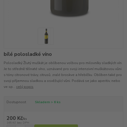
bílé polosladké víno
Polosladký Žlutý muškát je oblíbenou volbou pro milovníky sladkých vín.
Je to středně tělnaté víno, uznávané pro svoji intenzivní muškátovou vůni
s tóny citronové trávy, citrusů, zralé broskve a hřebíčku. Oblíben také pro
svoji příjemnou sladkou a osvěžující vůni. Podává se jako aperitiv, nebo
ve sp...
celý popis
Dostupnost
Skladem > 6 ks
200 Kč
/
ks
165 Kč
bez DPH