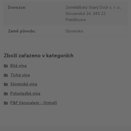
Dovozce
Zemědělský Starý Dvůr s. r. o.,
Slovanská 24, 345 22
Poběžovice
Země původu
Slovinsko
Zboží zařazeno v kategoriích
Bílá vína
Tichá vína
Slovinská vína
Polosladká vína
P&F (Jeruzalem - Ormož)