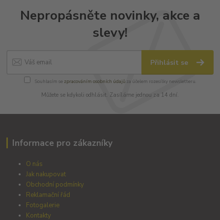
Nepropásněte novinky, akce a
slevy!
Přihlásit se
Souhlasím se
zpracováním osobních údajů
za účelem rozesílky newsletteru.
Můžete se kdykoli odhlásit. Zasíláme jednou za 14 dní.
Informace pro zákazníky
O nás
Jak nakupovat
Obchodní podmínky
Reklamační řád
Fotogalerie
Kontakty