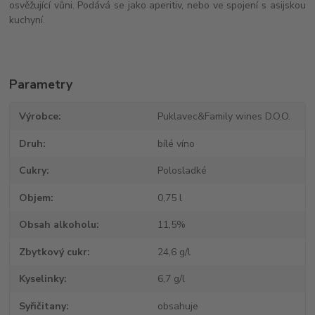
osvěžující vůni. Podává se jako aperitiv, nebo ve spojení s asijskou
kuchyní.
Parametry
Výrobce
Puklavec&Family wines D.O.O.
Druh
bílé víno
Cukry
Polosladké
Objem
0,75 l
Obsah alkoholu
11,5%
Zbytkový cukr
24,6 g/l
Kyselinky
6,7 g/l
Syřičitany
obsahuje