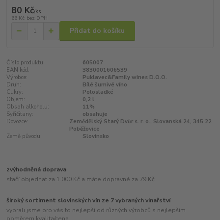
80 Kč
/
ks
66 Kč
bez DPH
Přidat do košíku
Číslo produktu:
605007
EAN kód:
3830001606539
Výrobce:
Puklavec&Family wines D.O.O.
Druh:
Bílé šumivé víno
Cukry:
Polosladké
Objem:
0,2 l
Obsah alkoholu:
11%
Syřičitany:
obsahuje
Dovozce:
Zemědělský Starý Dvůr s. r. o., Slovanská 24, 345 22
Poběžovice
Země původu:
Slovinsko
zvýhodněná doprava
stačí objednat za 1.000 Kč a máte dopravné za 79 Kč
široký sortiment slovinských vín ze 7 vybraných vinařství
vybrali jsme pro vás to nejlepší od různých výrobců s nejlepším
poměrem kvalita/cena