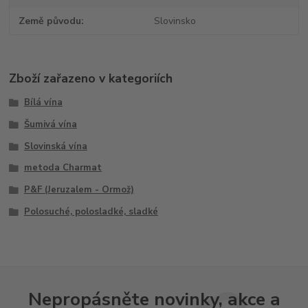
Země původu
Slovinsko
Zboží zařazeno v kategoriích
Bílá vína
Šumivá vína
Slovinská vína
metoda Charmat
P&F (Jeruzalem - Ormož)
Polosuché, polosladké, sladké
Nepropásněte novinky, akce a