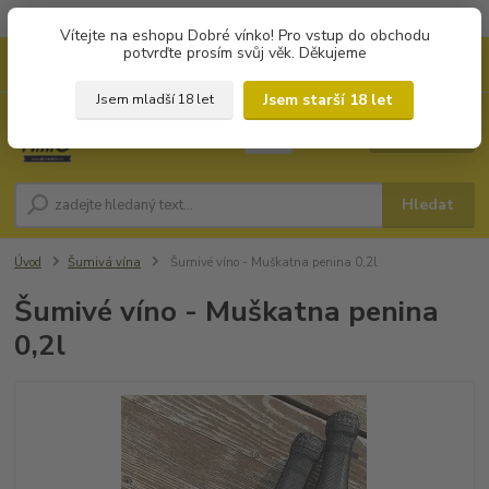
Objednávky od 1.000 Kč mají zvýhodněnou dopravu za 79 Kč.
Vítejte na eshopu Dobré vínko! Pro vstup do obchodu
potvrďte prosím svůj věk. Děkujeme
0
ks
+420 702194468
CZK
za
0 Kč
(Po-Pá, 8-16 hod.)
Jsem starší 18 let
Jsem mladší 18 let
Menu
Hledat
Úvod
Šumivá vína
Šumivé víno - Muškatna penina 0,2l
Šumivé víno - Muškatna penina
0,2l