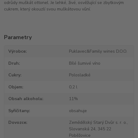
odrůdy muškát ottonel. Je lehké, živé, osvěžující se zbytkovým
cukrem, který okouzlí svou muškátovou vůní.
Parametry
Výrobce
Puklavec&Family wines D.O.O.
Druh
Bílé šumivé víno
Cukry
Polosladké
Objem
0,2 l
Obsah alkoholu
11%
Syřičitany
obsahuje
Dovozce
Zemědělský Starý Dvůr s. r. o.,
Slovanská 24, 345 22
Poběžovice