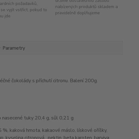
držíme dostatečnou zásobu
ardních požadavků,
nabízených produktů skladem a
se vyjít vstříct, pokud to
pravidelně doplňujeme
hu jde
Parametry
čné čokolády s příchutí citronu. Balení 200g.
ho nasecené tuky 20,4 g, sůl 0,21 g
,5 %, kaková hmota, kakaové máslo, lískové oříšky,
 kyselina citronová, pektin, beta karoten, barviva,