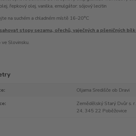
lej, řepkový olej, vanilka, emulgátor: sójový lecitin
jte na suchém a chladném místě 16-20°C
ahovat stopy sezamu, ořechů, vaječných a pšeničných bílk
 ve Slovinsku.
etry
ce
Oljarna Središče ob Dravi
ce
Zemědělský Starý Dvůr s. r.
24, 345 22 Poběžovice