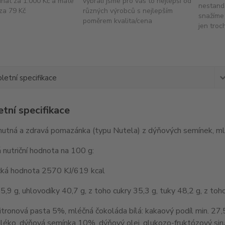
dnat za 1.000 Kč a máte
vybrali jsme pro vás to nejlepší od
nestand
za 79 Kč
různých výrobců s nejlepším
snažíme 
poměrem kvalita/cena
jen troc
etní specifikace
tní specifikace
hutná a zdravá pomazánka (typu Nutela) z dýňových semínek, mlé
nutriční hodnota na 100 g:
cká hodnota 2570 KJ/619 kcal
 5,9 g, uhlovodíky 40,7 g, z toho cukry 35,3 g, tuky 48,2 g, z to
citronová pasta 5%, mléčná čokoláda bílá: kakaový podíl min. 27
éko, dýňová semínka 10%, dýňový olej, glukozo-fruktózový sirup,