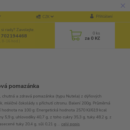
Přihlášení
CZK
 si rady? Zavolejte.
0
ks
 702194468
za
0 Kč
, 8-16 hod.)
ová pomazánka
, chutná a zdravá pomazánka (typu Nutela) z dýňových
k, mléčné čokolády s příchutí citronu. Balení 200g. Průměrná
ní hodnota na 100 g: Energetická hodnota 2570 KJ/619 kcal
ny 5,9 g, uhlovodíky 40,7 g, z toho cukry 35,3 g, tuky 48,2 g, z
secené tuky 20,4 g, sůl 0,21 g ...
celý popis