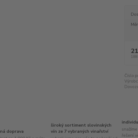
Dos
Měr
21
188
Číslo p
Výrobc
Dovozc
individ
široký sortiment slovinských
snažíme 
ná doprava
vín ze 7 vybraných vinařství
řešení v