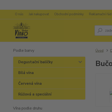
O nás
Jak nakupovat
Obchodní podmínky
Reklamační řád
Podle barvy
Úvod
D
Bučo
Degustační balíčky
Bílá vína
Červená vína
Růžová a speciální
Vína podle druhu