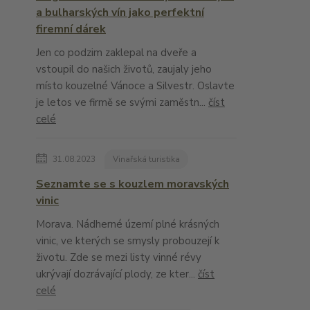
a bulharských vín jako perfektní
firemní dárek
Jen co podzim zaklepal na dveře a
vstoupil do našich životů, zaujaly jeho
místo kouzelné Vánoce a Silvestr. Oslavte
je letos ve firmě se svými zaměstn...
číst
celé
31.08.2023
Vinařská turistika
Seznamte se s kouzlem moravských
vinic
Morava. Nádherné území plné krásných
vinic, ve kterých se smysly probouzejí k
životu. Zde se mezi listy vinné révy
ukrývají dozrávající plody, ze kter...
číst
celé