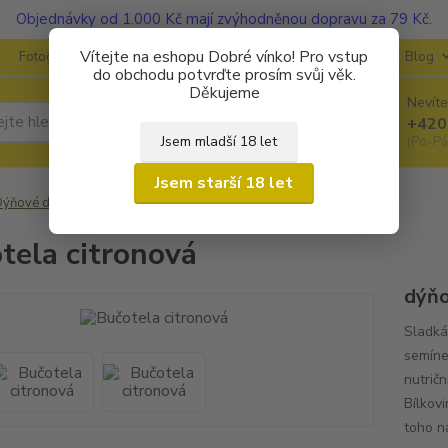
Objednávky od 1.000 Kč mají zvýhodněnou dopravu za 79 Kč.
Vítejte na eshopu Dobré vínko! Pro vstup
Fotogalerie
Kontakty
Ochrana soukromí
O vinařstvích
Blog
do obchodu potvrďte prosím svůj věk.
Děkujeme
Nevíte
Hledat
+420
Jsem mladší 18 let
(Po-Pá
Jsem starší 18 let
ýňové dobroty
ostatní
Bučotela citronová
tela citronová
dýň
Sladká
semíne
nutrič
Bílkovi
toho na