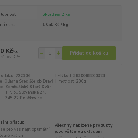
tupnost
Skladem 2 ks
ná cena
1 050 Kč / kg
0 Kč
/
ks
Přidat do košíku
 Kč
bez DPH
roduktu:
722106
EAN kód:
3830068200923
e:
Oljarna Središče ob Dravi
Hmotnost:
200g
e:
Zemědělský Starý Dvůr
s. r. o., Slovanská 24,
345 22 Poběžovice
uální přístup
všechny nabízené produkty
se pro vás najít optimální
jsou většinou skladem
četně vašich