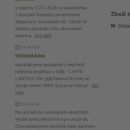
V sobotu 31.01.2026 se uskutečnila
Zboží 
v Koutské Korbelce první letošní
degustace slovinských vín. Téměř tři
Dýňo
desítky účastníků této akce mohli
ochutna...
číst celé
04.04.2025
Výtečná káva
Navázali jsme spolupráci s nejstarší
rodinnou pražírnou v Itálii - CAFFE’
L’ANTICO SRL jejíž kávová historie se
datuje rokem 1909. Byli jsme mile př...
číst
celé
09.08.2022
Na cestách po slovinských vinařstvích
Využili jsme příležitost a po cestě do
Chorvatska jsme navštívili naše partnery