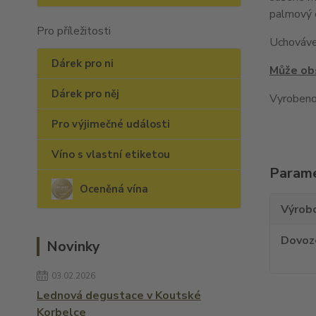
palmový o
Pro příležitosti
Uchováve
Dárek pro ni
Může obs
Dárek pro něj
Vyrobeno
Pro výjimečné události
Víno s vlastní etiketou
Param
Oceněná vína
Výrob
Dovoz
Novinky
03.02.2026
Lednová degustace v Koutské
Korbelce