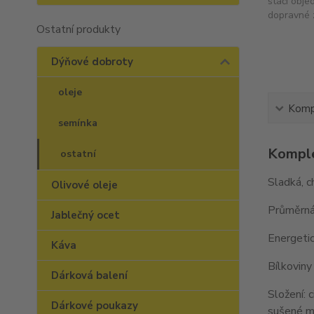
stačí obje
dopravné 
Ostatní produkty
Dýňové dobroty
oleje
Kompl
semínka
Komple
ostatní
Sladká, c
Olivové oleje
Průměrná 
Jablečný ocet
Energeti
Káva
Bílkoviny
Dárková balení
Složení: 
Dárkové poukazy
sušené ml