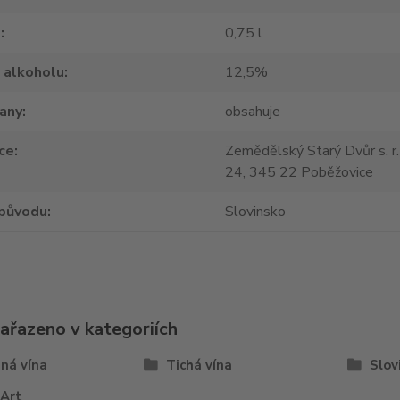
m
0,75 l
 alkoholu
12,5%
tany
obsahuje
ce
Zemědělský Starý Dvůr s. r.
24, 345 22 Poběžovice
původu
Slovinsko
zařazeno v kategoriích
ná vína
Tichá vína
Slov
´Art