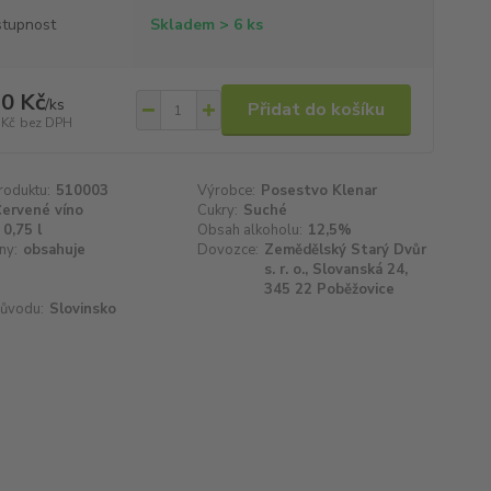
tupnost
Skladem > 6 ks
0 Kč
/
ks
Přidat do košíku
 Kč
bez DPH
roduktu:
510003
Výrobce:
Posestvo Klenar
ervené víno
Cukry:
Suché
0,75 l
Obsah alkoholu:
12,5%
ny:
obsahuje
Dovozce:
Zemědělský Starý Dvůr
s. r. o., Slovanská 24,
345 22 Poběžovice
ůvodu:
Slovinsko