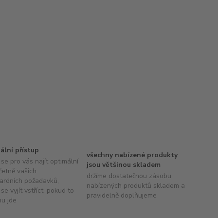
uální přístup
všechny nabízené produkty
se pro vás najít optimální
jsou většinou skladem
četně vašich
držíme dostatečnou zásobu
ardních požadavků,
nabízených produktů skladem a
se vyjít vstříct, pokud to
pravidelně doplňujeme
hu jde