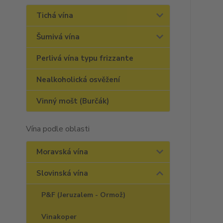
Tichá vína
Šumivá vína
Perlivá vína typu frizzante
Nealkoholická osvěžení
Vinný mošt (Burčák)
Vína podle oblasti
Moravská vína
Slovinská vína
P&F (Jeruzalem - Ormož)
Vinakoper