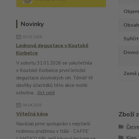
Obje
Novinky
Obsah
03.02.2026
Syřiči
Lednová degustace v Koutské
Dovoz
Korbelce
V sobotu 31.01.2026 se uskutečnila
v Koutské Korbelce první letošní
Země 
degustace slovinských vín. Téměř tři
desítky účastníků této akce mohli
ochutna...
číst celé
04.04.2025
Zboží 
Výtečná káva
Navázali jsme spolupráci s nejstarší
Červe
rodinnou pražírnou v Itálii - CAFFE’
Klen
L’ANTICO SRL jejíž kávová historie se