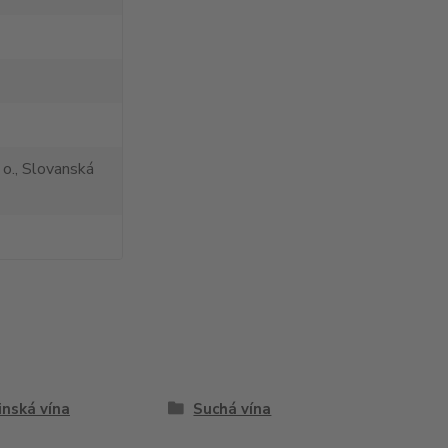
 o., Slovanská
inská vína
Suchá vína