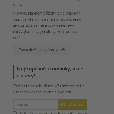
vinic
Morava. Nádherné území plné krásných
vinic, ve kterých se smysly probouzejí k
životu. Zde se mezi listy vinné révy
ukrývají dozrávající plody, ze kter...
číst
celé
Zobrazit všechny články
Nepropásněte novinky, akce
a slevy!
Přihlaste se a budeme Vás informovat o
všech novinkách, akcích a slevách.
Přihlásit se
Souhlasím se
zpracováním osobních údajů
za účelem