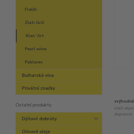
Frelih
Zlati Grič
Klen´Art
Pesrl wine
Puklavec
Bulharská vína
Privátní značky
zvýhodně
Ostatní produkty
stačí obje
dopravné 
Dýňové dobroty
Olivové oleje