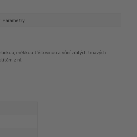
Parametry
elinkou, měkkou tříslovinou a vůní zralých tmavých
litám z ní.