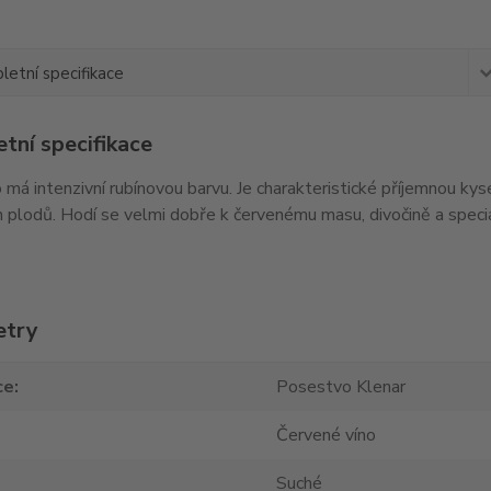
etní specifikace
tní specifikace
 má intenzivní rubínovou barvu. Je charakteristické příjemnou kys
 plodů. Hodí se velmi dobře k červenému masu, divočině a specia
etry
ce
Posestvo Klenar
Červené víno
Suché