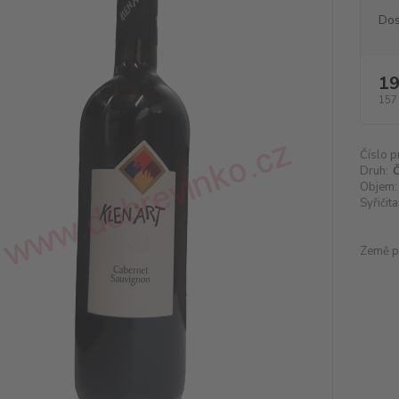
Dos
19
157
Číslo p
Druh:
Č
Objem:
Syřičita
Země p