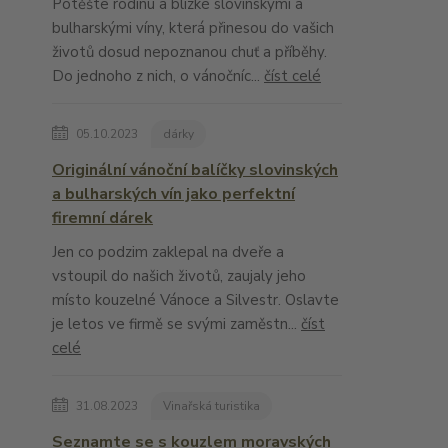
Potěšte rodinu a blízké slovinskými a
bulharskými víny, která přinesou do vašich
životů dosud nepoznanou chuť a příběhy.
Do jednoho z nich, o vánočníc...
číst celé
05.10.2023
dárky
Originální vánoční balíčky slovinských
a bulharských vín jako perfektní
firemní dárek
Jen co podzim zaklepal na dveře a
vstoupil do našich životů, zaujaly jeho
místo kouzelné Vánoce a Silvestr. Oslavte
je letos ve firmě se svými zaměstn...
číst
celé
31.08.2023
Vinařská turistika
Seznamte se s kouzlem moravských