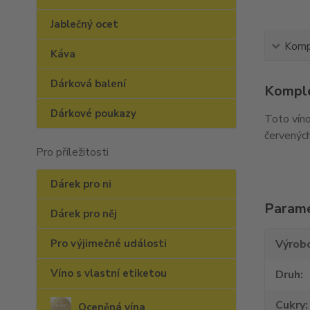
Jablečný ocet
Kompl
Káva
Dárková balení
Komple
Dárkové poukazy
Toto víno
červených
Pro příležitosti
Dárek pro ni
Param
Dárek pro něj
Pro výjimečné události
Výrob
Víno s vlastní etiketou
Druh
Cukry
Oceněná vína