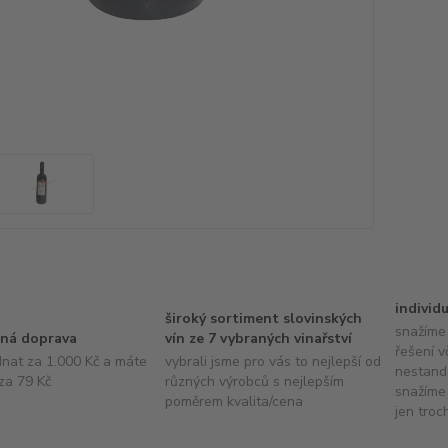
individ
široký sortiment slovinských
snažíme 
ná doprava
vín ze 7 vybraných vinařství
řešení v
dnat za 1.000 Kč a máte
vybrali jsme pro vás to nejlepší od
nestand
za 79 Kč
různých výrobců s nejlepším
snažíme 
poměrem kvalita/cena
jen troc