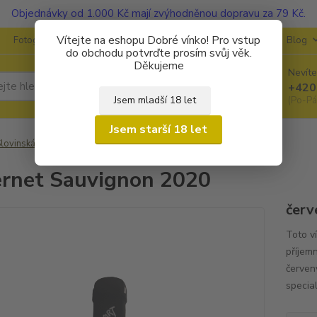
Objednávky od 1.000 Kč mají zvýhodněnou dopravu za 79 Kč.
Vítejte na eshopu Dobré vínko! Pro vstup
Fotogalerie
Kontakty
Ochrana soukromí
O vinařstvích
Blog
do obchodu potvrďte prosím svůj věk.
Děkujeme
Nevíte
Hledat
+420
Jsem mladší 18 let
(Po-Pá
Jsem starší 18 let
lovinská vína
Klen´Art
Cabernet Sauvignon 2020
rnet Sauvignon 2020
červ
Toto v
příjem
červen
special