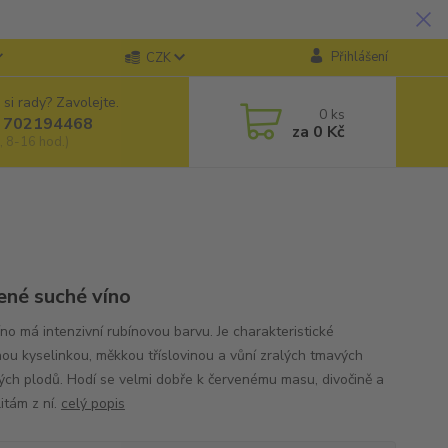
Přihlášení
CZK
 si rady? Zavolejte.
0
ks
 702194468
za
0 Kč
, 8-16 hod.)
ené suché víno
íno má intenzivní rubínovou barvu. Je charakteristické
nou kyselinkou, měkkou tříslovinou a vůní zralých tmavých
ých plodů. Hodí se velmi dobře k červenému masu, divočině a
itám z ní.
celý popis