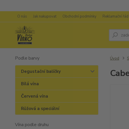
O nás
Jak nakupovat
Obchodní podmínky
Reklamační řád
Podle barvy
Úvod
S
Cabe
Degustační balíčky
Bílá vína
Červená vína
Růžová a speciální
Vína podle druhu