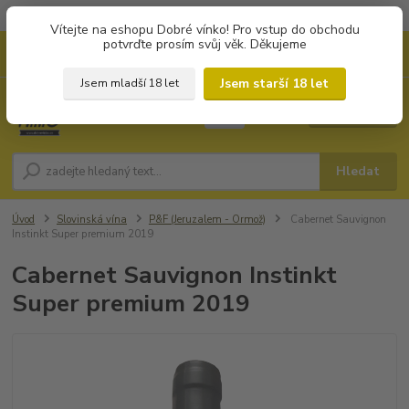
Objednávky od 1.000 Kč mají zvýhodněnou dopravu za 79 Kč.
Vítejte na eshopu Dobré vínko! Pro vstup do obchodu
potvrďte prosím svůj věk. Děkujeme
0
ks
+420 702194468
CZK
za
0 Kč
(Po-Pá, 8-16 hod.)
Jsem starší 18 let
Jsem mladší 18 let
Menu
Hledat
Úvod
Slovinská vína
P&F (Jeruzalem - Ormož)
Cabernet Sauvignon
Instinkt Super premium 2019
Cabernet Sauvignon Instinkt
Super premium 2019