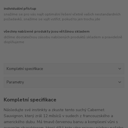
individuální přístup
snažíme se pro vás najít optimální řešení včetně vašich nestandardních
požadavků, snažíme se vyjít vstříct, pokud to jen trochu jde
všechny nabízené produkty jsou většinou skladem
držíme dostatečnou zásobu nabízených produktů skladem a pravidelně
doplňujeme
Kompletní specifikace
Parametry
Kompletní specifikace
Následujte své instinkty a zkuste tento suchý Cabernet
Sauvignon, který zrál 12 měsíců v sudech z francouzského a
amerického dubu. Má tmavě červenou barvu a komplexní vůni s
ovocným charakterem, který dělá toto víno pravou pýchou našeho