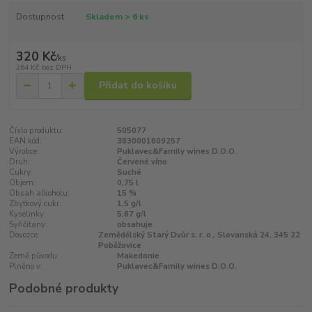
Dostupnost
Skladem > 6 ks
320 Kč
/
ks
264 Kč
bez DPH
Přidat do košíku
Číslo produktu:
505077
EAN kód:
3830001609257
Výrobce:
Puklavec&Family wines D.O.O.
Druh:
Červené víno
Cukry:
Suché
Objem:
0,75 l
Obsah alkoholu:
15 %
Zbytkový cukr:
1,5 g/l
Kyselinky:
5,67 g/l
Syřičitany:
obsahuje
Dovozce:
Zemědělský Starý Dvůr s. r. o., Slovanská 24, 345 22
Poběžovice
Země původu:
Makedonie
Plněno v:
Puklavec&Family wines D.O.O.
Podobné produkty