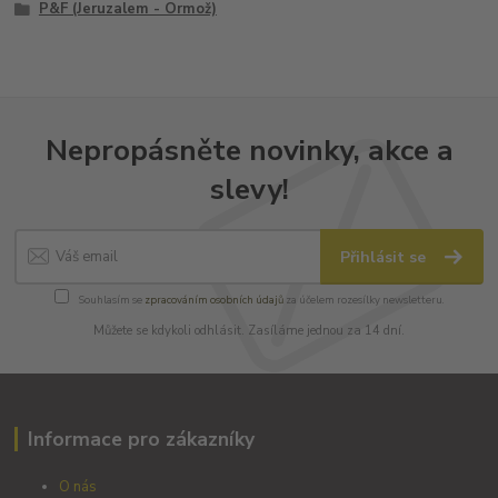
P&F (Jeruzalem - Ormož)
Nepropásněte novinky, akce a
slevy!
Přihlásit se
Souhlasím se
zpracováním osobních údajů
za účelem rozesílky newsletteru.
Můžete se kdykoli odhlásit. Zasíláme jednou za 14 dní.
Informace pro zákazníky
O nás