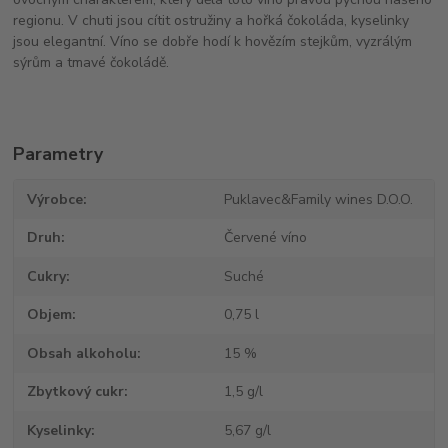
regionu. V chuti jsou cítit ostružiny a hořká čokoláda, kyselinky
jsou elegantní. Víno se dobře hodí k hovězím stejkům, vyzrálým
sýrům a tmavé čokoládě.
Parametry
Výrobce
Puklavec&Family wines D.O.O.
Druh
Červené víno
Cukry
Suché
Objem
0,75 l
Obsah alkoholu
15 %
Zbytkový cukr
1,5 g/l
Kyselinky
5,67 g/l