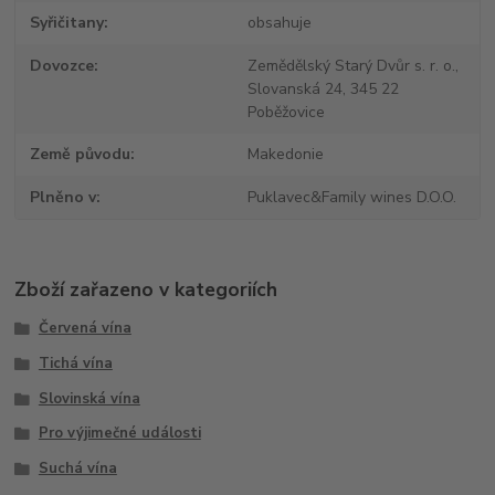
Syřičitany
obsahuje
Dovozce
Zemědělský Starý Dvůr s. r. o.,
Slovanská 24, 345 22
Poběžovice
Země původu
Makedonie
Plněno v
Puklavec&Family wines D.O.O.
Zboží zařazeno v kategoriích
Červená vína
Tichá vína
Slovinská vína
Pro výjimečné události
Suchá vína