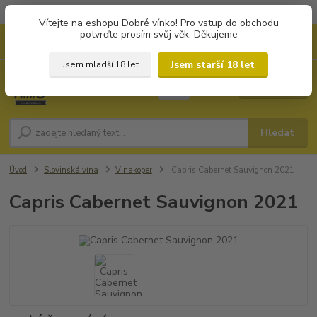
Objednávky od 1.000 Kč mají zvýhodněnou dopravu za 79 Kč.
Vítejte na eshopu Dobré vínko! Pro vstup do obchodu
potvrďte prosím svůj věk. Děkujeme
0
ks
+420 702194468
CZK
za
0 Kč
(Po-Pá, 8-16 hod.)
Jsem starší 18 let
Jsem mladší 18 let
Menu
Hledat
Úvod
Slovinská vína
Vinakoper
Capris Cabernet Sauvignon 2021
Capris Cabernet Sauvignon 2021