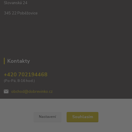
Slovanská 24
345 22 Poběžovice
Kontakty
+420 702194468
(Po-Pá, 8-16 hod.)
obchod@dobrevinko.cz
Souhlasím
Nastavení