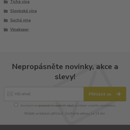
Tichá vína
Slovinská vína
Suchá vína
Vinakoper
Nepropásněte novinky, akce a
slevy!
Přihlásit se
Souhlasím se
zpracováním osobních údajů
za účelem rozesílky newsletteru.
Můžete se kdykoli odhlásit. Zasíláme jednou za 14 dní.