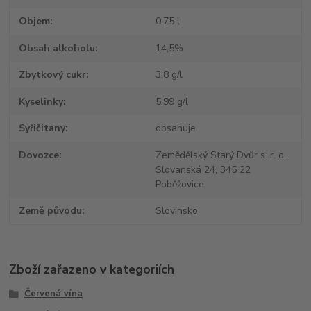
Objem
0,75 l
Obsah alkoholu
14,5%
Zbytkový cukr
3,8 g/l
Kyselinky
5,99 g/l
Syřičitany
obsahuje
Dovozce
Zemědělský Starý Dvůr s. r. o.,
Slovanská 24, 345 22
Poběžovice
Země původu
Slovinsko
Zboží zařazeno v kategoriích
Červená vína