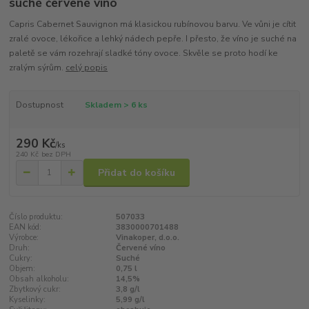
suché červené víno
Capris Cabernet Sauvignon má klasickou rubínovou barvu. Ve vůni je cítit
zralé ovoce, lékořice a lehký nádech pepře. I přesto, že víno je suché na
paletě se vám rozehrají sladké tóny ovoce. Skvěle se proto hodí ke
zralým sýrům.
celý popis
Dostupnost
Skladem > 6 ks
290 Kč
/
ks
240 Kč
bez DPH
Přidat do košíku
Číslo produktu:
507033
EAN kód:
3830000701488
Výrobce:
Vinakoper, d.o.o.
Druh:
Červené víno
Cukry:
Suché
Objem:
0,75 l
Obsah alkoholu:
14,5%
Zbytkový cukr:
3,8 g/l
Kyselinky:
5,99 g/l