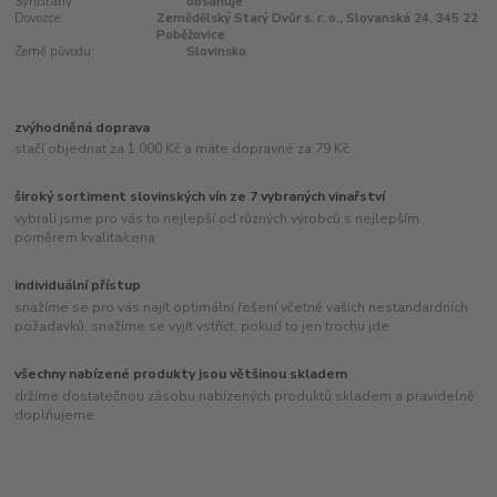
Syřičitany:
obsahuje
Dovozce:
Zemědělský Starý Dvůr s. r. o., Slovanská 24, 345 22
Poběžovice
Země původu:
Slovinsko
zvýhodněná doprava
stačí objednat za 1.000 Kč a máte dopravné za 79 Kč
široký sortiment slovinských vín ze 7 vybraných vinařství
vybrali jsme pro vás to nejlepší od různých výrobců s nejlepším
poměrem kvalita/cena
individuální přístup
snažíme se pro vás najít optimální řešení včetně vašich nestandardních
požadavků, snažíme se vyjít vstříct, pokud to jen trochu jde
všechny nabízené produkty jsou většinou skladem
držíme dostatečnou zásobu nabízených produktů skladem a pravidelně
doplňujeme