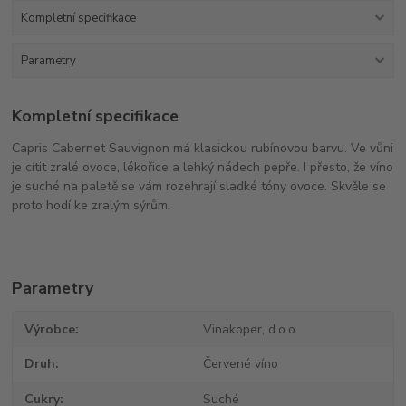
Kompletní specifikace
Parametry
Kompletní specifikace
Capris Cabernet Sauvignon má klasickou rubínovou barvu. Ve vůni
je cítit zralé ovoce, lékořice a lehký nádech pepře. I přesto, že víno
je suché na paletě se vám rozehrají sladké tóny ovoce. Skvěle se
proto hodí ke zralým sýrům.
Parametry
Výrobce
Vinakoper, d.o.o.
Druh
Červené víno
Cukry
Suché