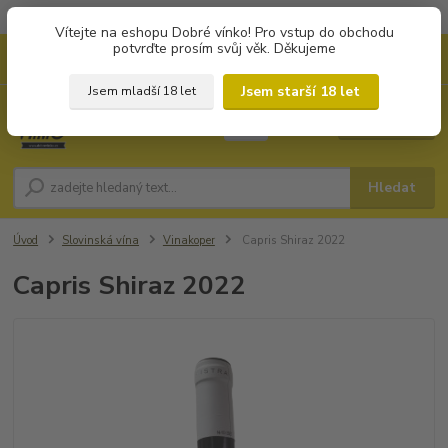
Objednávky od 1.000 Kč mají zvýhodněnou dopravu za 79 Kč.
Vítejte na eshopu Dobré vínko! Pro vstup do obchodu
potvrďte prosím svůj věk. Děkujeme
0
ks
+420 702194468
CZK
za
0 Kč
(Po-Pá, 8-16 hod.)
Jsem starší 18 let
Jsem mladší 18 let
Menu
Hledat
Úvod
Slovinská vína
Vinakoper
Capris Shiraz 2022
Capris Shiraz 2022