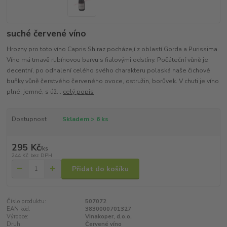
suché červené víno
Hrozny pro toto víno Capris Shiraz pocházejí z oblastí Gorda a Purissima.
Víno má tmavě rubínovou barvu s fialovými odstíny. Počáteční vůně je
decentní, po odhalení celého svého charakteru polaská naše čichové
buňky vůně čerstvého červeného ovoce, ostružin, borůvek. V chuti je víno
plné, jemné, s úž...
celý popis
Dostupnost
Skladem > 6 ks
295 Kč
/
ks
244 Kč
bez DPH
Přidat do košíku
Číslo produktu:
507072
EAN kód:
3830000701327
Výrobce:
Vinakoper, d.o.o.
Druh:
Červené víno