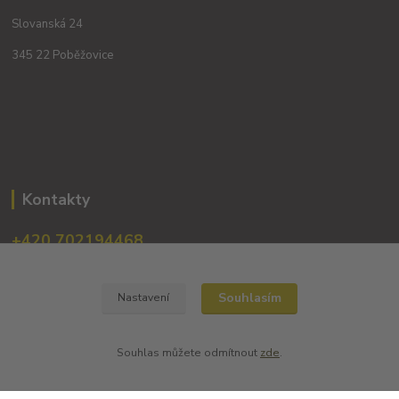
Slovanská 24
345 22 Poběžovice
Kontakty
+420 702194468
(Po-Pá, 8-16 hod.)
obchod@dobrevinko.cz
Souhlasím
Nastavení
Souhlas můžete odmítnout
zde
.