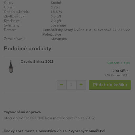
Cukry:
Suché
Objem:
0,75 l
Obsah alkoholu:
13,5 %
Zbytkový cukr:
0,5 g/l
Kyselinky:
7,0 g/l
Syřičitany:
obsahuje
Dovozce:
Zemědělský Starý Dvůr s. r. o., Slovanská 24, 345 22
Poběžovice
Země původu:
Slovinsko
Podobné produkty
Capris Shiraz 2021
Skladem > 6 ks
290 Kč
/
ks
240 Kč
bez DPH
Přidat do košíku
zvýhodněná doprava
stačí objednat za 1.000 Kč a máte dopravné za 79 Kč
široký sortiment slovinských vín ze 7 vybraných vinařství