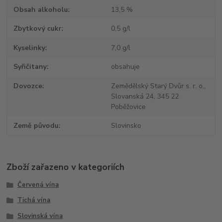
Obsah alkoholu
13,5 %
Zbytkový cukr
0,5 g/l
Kyselinky
7,0 g/l
Syřičitany
obsahuje
Dovozce
Zemědělský Starý Dvůr s. r. o.,
Slovanská 24, 345 22
Poběžovice
Země původu
Slovinsko
Zboží zařazeno v kategoriích
Červená vína
Tichá vína
Slovinská vína