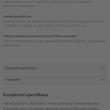
vybrali jsme pro vás to nejlepší od různých výrobců s nejlepším
poměrem kvalita/cena
individuální přístup
snažíme se pro vás najít optimální řešení včetně vašich nestandardních
požadavků, snažíme se vyjít vstříct, pokud to jen trochu jde
všechny nabízené produkty jsou většinou skladem
držíme dostatečnou zásobu nabízených produktů skladem a pravidelně
doplňujeme
Kompletní specifikace
Parametry
Kompletní specifikace
Hrozny pro toto víno Capris Shiraz pocházejí z oblastí Gorda a
Purissima. Víno má tmavě rubínovou barvu s fialovými odstíny.