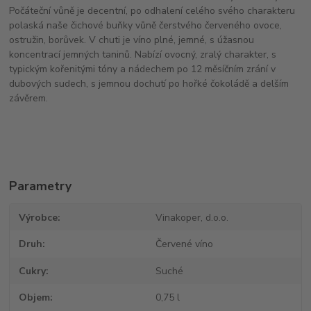
Počáteční vůně je decentní, po odhalení celého svého charakteru
polaská naše čichové buňky vůně čerstvého červeného ovoce,
ostružin, borůvek. V chuti je víno plné, jemné, s úžasnou
koncentrací jemných taninů. Nabízí ovocný, zralý charakter, s
typickým kořenitými tóny a nádechem po 12 měsíčním zrání v
dubových sudech, s jemnou dochutí po hořké čokoládě a delším
závěrem.
Parametry
Výrobce
Vinakoper, d.o.o.
Druh
Červené víno
Cukry
Suché
Objem
0,75 l