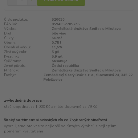
Číslo produktu:
520030
EAN kód:
8594052785265
Výrobce:
Zemědělské družstvo Sedlec u Mikulova
Druh:
bílé víno
Cukry:
Suché
Objem:
0,75 l
Obsah alkoholu:
11,5%
Zbytkový cukr:
5 g/l
Kyselinky:
5,9 g/l
Syřičitany:
obsahuje
Země původu:
Česká republika
Plněno v:
Zemědělské družstvo Sedlec u Mikulova
Prodejce:
Zemědělský Starý Dvůr s. r. o., Slovanská 24, 345 22
Poběžovice
zvýhodněná doprava
stačí objednat za 1.000 Kč a máte dopravné za 79 Kč
široký sortiment slovinských vín ze 7 vybraných vinařství
vybrali jsme pro vás to nejlepší od různých výrobců s nejlepším
poměrem kvalita/cena