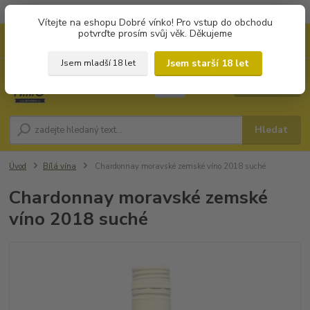
Objednávky od 1.000 Kč mají zvýhodněnou dopravu za 79 Kč.
Vítejte na eshopu Dobré vínko! Pro vstup do obchodu
potvrďte prosím svůj věk. Děkujeme
0
ks
+420 702194468
CZK
za
0 Kč
(Po-Pá, 8-16 hod.)
Jsem starší 18 let
Jsem mladší 18 let
Menu
Hledat
Úvod
Bílá vína
Chardonnay moravské zemské víno 2018 suché
Chardonnay moravské zemské
víno 2018 suché