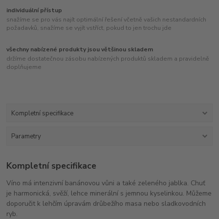
individuální přístup
snažíme se pro vás najít optimální řešení včetně vašich nestandardních
požadavků, snažíme se vyjít vstříct, pokud to jen trochu jde
všechny nabízené produkty jsou většinou skladem
držíme dostatečnou zásobu nabízených produktů skladem a pravidelně
doplňujeme
Kompletní specifikace
Parametry
Kompletní specifikace
Víno má intenzivní banánovou vůni a také zeleného jablka. Chuť
je harmonická, svěží, lehce minerální s jemnou kyselinkou. Můžeme
doporučit k lehčím úpravám drůbežího masa nebo sladkovodních
ryb.