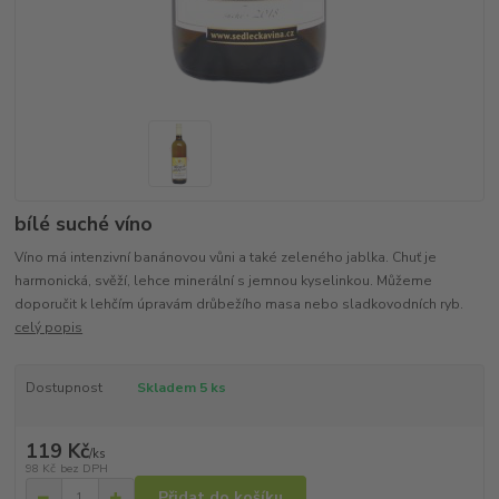
bílé suché víno
Víno má intenzivní banánovou vůni a také zeleného jablka. Chuť je
harmonická, svěží, lehce minerální s jemnou kyselinkou. Můžeme
doporučit k lehčím úpravám drůbežího masa nebo sladkovodních ryb.
celý popis
Dostupnost
Skladem 5 ks
119 Kč
/
ks
98 Kč
bez DPH
Přidat do košíku