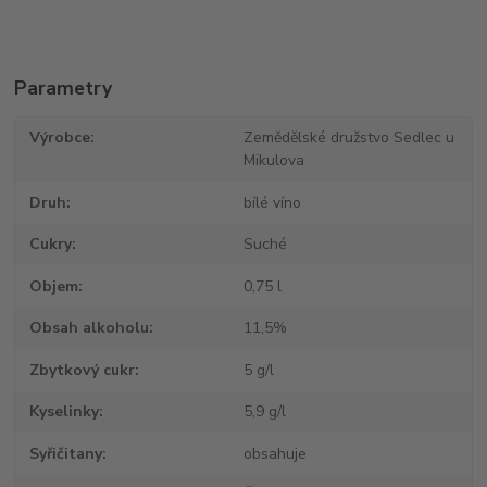
Parametry
Výrobce
Zemědělské družstvo Sedlec u
Mikulova
Druh
bílé víno
Cukry
Suché
Objem
0,75 l
Obsah alkoholu
11,5%
Zbytkový cukr
5 g/l
Kyselinky
5,9 g/l
Syřičitany
obsahuje