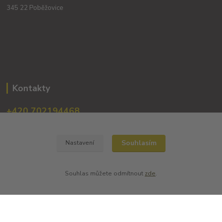
345 22 Poběžovice
Kontakty
+420 702194468
(Po-Pá, 8-16 hod.)
obchod@dobrevinko.cz
Souhlasím
Nastavení
Souhlas můžete odmítnout
zde
.
Vytvořil B2K.cz 2020 - pro Dobré vínko
Vytvořeno na
Eshop-rychle.cz