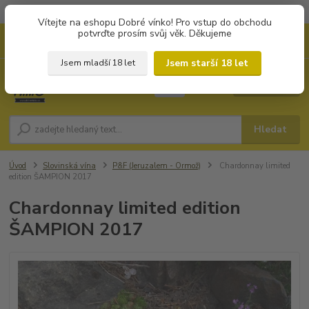
Objednávky od 1.000 Kč mají zvýhodněnou dopravu za 79 Kč.
Vítejte na eshopu Dobré vínko! Pro vstup do obchodu
potvrďte prosím svůj věk. Děkujeme
0
ks
+420 702194468
CZK
za
0 Kč
(Po-Pá, 8-16 hod.)
Jsem starší 18 let
Jsem mladší 18 let
Menu
Hledat
Úvod
Slovinská vína
P&F (Jeruzalem - Ormož)
Chardonnay limited
edition ŠAMPION 2017
Chardonnay limited edition
ŠAMPION 2017