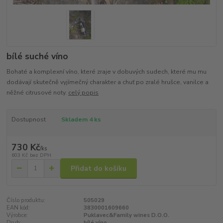
bílé suché víno
Bohaté a komplexní víno, které zraje v dobuvých sudech, které mu mu
dodávají skutečně vyjímečný charakter a chuť po zralé hrušce, vanilce a
něžné citrusové noty.
celý popis
Dostupnost
Skladem 4 ks
730 Kč
/
ks
603 Kč
bez DPH
Přidat do košíku
Číslo produktu:
505029
EAN kód:
3830001609660
Výrobce:
Puklavec&Family wines D.O.O.
Druh:
bílé víno