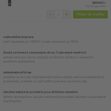
650 Kč
/
ks
537 Kč
bez DPH
Přidat do košíku
zvýhodněná doprava
stačí objednat za 1.000 Kč a máte dopravné za 79 Kč
široký sortiment slovinských vín ze 7 vybraných vinařství
vybrali jsme pro vás to nejlepší od různých výrobců s nejlepším
poměrem kvalita/cena
individuální přístup
snažíme se pro vás najít optimální řešení včetně vašich nestandardních
požadavků, snažíme se vyjít vstříct, pokud to jen trochu jde
všechny nabízené produkty jsou většinou skladem
držíme dostatečnou zásobu nabízených produktů skladem a pravidelně
doplňujeme