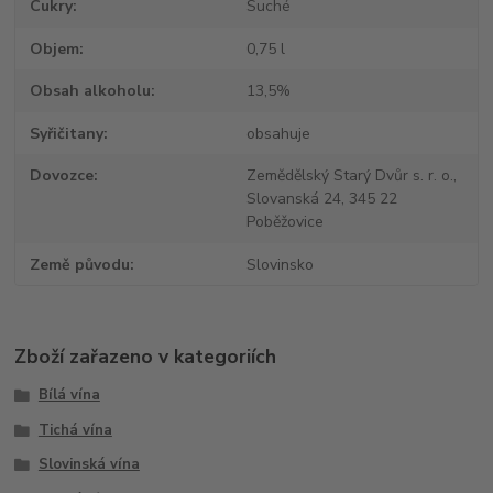
Cukry
Suché
Objem
0,75 l
Obsah alkoholu
13,5%
Syřičitany
obsahuje
Dovozce
Zemědělský Starý Dvůr s. r. o.,
Slovanská 24, 345 22
Poběžovice
Země původu
Slovinsko
Zboží zařazeno v kategoriích
Bílá vína
Tichá vína
Slovinská vína