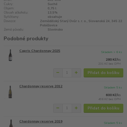
Cukry:
Suché
Objem:
0,75 l
Obsah alkoholu:
13,5%
Syřičitany:
obsahuje
Dovozce:
Zemědělský Starý Dvůr s. r. o., Slovanská 24, 345 22
Poběžovice
Země původu:
Slovinsko
Podobné produkty
Capris Chardonnay 2025
Skladem > 6 ks
280 Kč
/
ks
231 Kč
bez DPH
Přidat do košíku
Chardonnay reserve 2012
Skladem 5 ks
600 Kč
/
ks
496 Kč
bez DPH
Přidat do košíku
Chardonnay reserve 2019
Skladem 5 ks