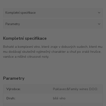
Kompletní specifikace
Parametry
Kompletní specifikace
Bohaté a komplexní víno, které zraje v dobuvých sudech, které mu
mu dodávají skutečně vyjímečný charakter a chuť po zralé hrušce,
vanilce a něžné citrusové noty.
Parametry
Výrobce
Puklavec&Family wines D.O.O.
Druh
bílé víno