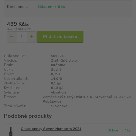
Dostupnost
Skladem > 6 ks
499 Kč
/
ks
412 Kč
bez DPH
Přidat do košíku
Číslo produktu:
509024
Výrobce:
Zlati Grič, d.o.o.
Druh:
bílé víno
Cukry:
Suché
Objem:
0,75 l
Obsah alkoholu:
14,0 %
Zbytkový cukr:
0,1 g/l
Kyselinky:
6,18 g/l
Syřičitany:
obsahuje
Dovozce:
Zemědělský Starý Dvůr s. r. o., Slovanská 24, 345 22
Poběžovice
Země původu:
Slovinsko
Podobné produkty
Chardonnay Seven Numbers 2021
Skladem > 6 ks