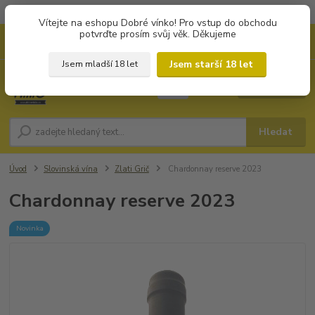
Objednávky od 1.000 Kč mají zvýhodněnou dopravu za 79 Kč.
Vítejte na eshopu Dobré vínko! Pro vstup do obchodu
potvrďte prosím svůj věk. Děkujeme
0
ks
+420 702194468
CZK
za
0 Kč
(Po-Pá, 8-16 hod.)
Jsem starší 18 let
Jsem mladší 18 let
Menu
Hledat
Úvod
Slovinská vína
Zlati Grič
Chardonnay reserve 2023
Chardonnay reserve 2023
Novinka