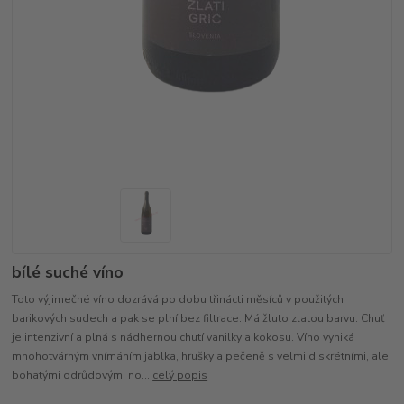
bílé suché víno
Toto výjimečné víno dozrává po dobu třinácti měsíců v použitých
barikových sudech a pak se plní bez filtrace. Má žluto zlatou barvu. Chuť
je intenzivní a plná s nádhernou chutí vanilky a kokosu. Víno vyniká
mnohotvárným vnímáním jablka, hrušky a pečeně s velmi diskrétními, ale
bohatými odrůdovými no...
celý popis