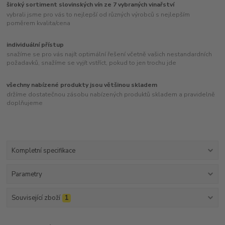
široký sortiment slovinských vín ze 7 vybraných vinařství
vybrali jsme pro vás to nejlepší od různých výrobců s nejlepším
poměrem kvalita/cena
individuální přístup
snažíme se pro vás najít optimální řešení včetně vašich nestandardních
požadavků, snažíme se vyjít vstříct, pokud to jen trochu jde
všechny nabízené produkty jsou většinou skladem
držíme dostatečnou zásobu nabízených produktů skladem a pravidelně
doplňujeme
Kompletní specifikace
Parametry
Související zboží
1