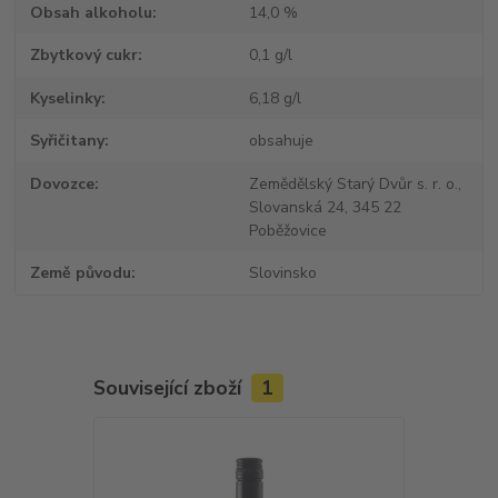
Obsah alkoholu
14,0 %
Zbytkový cukr
0,1 g/l
Kyselinky
6,18 g/l
Syřičitany
obsahuje
Dovozce
Zemědělský Starý Dvůr s. r. o.,
Slovanská 24, 345 22
Poběžovice
Země původu
Slovinsko
Související zboží
1