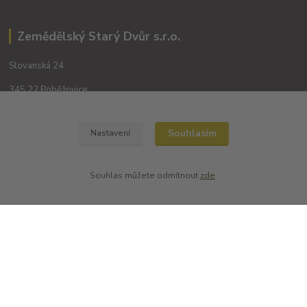
Zemědělský Starý Dvůr s.r.o.
Slovanská 24
345 22 Poběžovice
Souhlasím
Nastavení
Souhlas můžete odmítnout
zde
.
Kontakty
+420 702194468
(Po-Pá, 8-16 hod.)
obchod@dobrevinko.cz