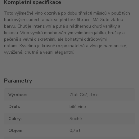
Kompletní specifikace
Toto výjimečné v
íno dozrává po dobu třinácti měsíců v použitých
barikových sudech a pak se plní bez filtrace.
Má
žluto zlatou
barvu.
Chuť je intenzivní a plná s nádhernou chutí vanilky a
kokosu.
Víno vyniká mnohotvárným vnímáním jablka, hrušky a
pečeně s velmi diskrétními, ale bohatými odrůdovými
notami.
Kyselina je krásně rozpoznatelná a víno je harmonické,
vyvážené, chutné a velmi elegantní.
Parametry
Výrobce
Zlati Grič, d.o.o.
Druh
bílé víno
Cukry
Suché
Objem
0,75 l