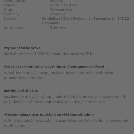
Číslo produktu:
540008
Výrobce:
Vinakoper, d.o.o.
Druh:
Červené víno
Syřičitany:
obsahuje
Dovozce:
Zemědělský Starý Dvůr s. r. o., Slovanská 24, 345 22
Poběžovice
Země původu:
Slovinsko
zvýhodněná doprava
stačí objednat za 1.000 Kč a máte dopravné za 79 Kč
široký sortiment slovinských vín ze 7 vybraných vinařství
vybrali jsme pro vás to nejlepší od různých výrobců s nejlepším
poměrem kvalita/cena
individuální přístup
snažíme se pro vás najít optimální řešení včetně vašich nestandardních
požadavků, snažíme se vyjít vstříct, pokud to jen trochu jde
všechny nabízené produkty jsou většinou skladem
držíme dostatečnou zásobu nabízených produktů skladem a pravidelně
doplňujeme