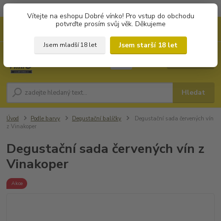
Objednávky od 1.000 Kč mají zvýhodněnou dopravu za 79 Kč.
Vítejte na eshopu Dobré vínko! Pro vstup do obchodu
potvrďte prosím svůj věk. Děkujeme
0
ks
+420 702194468
CZK
za
0 Kč
(Po-Pá, 8-16 hod.)
Jsem starší 18 let
Jsem mladší 18 let
Menu
Hledat
Úvod
Podle barvy
Degustační balíčky
Degustační sada červených vín
z Vinakoper
Degustační sada červených vín z
Vinakoper
Akce