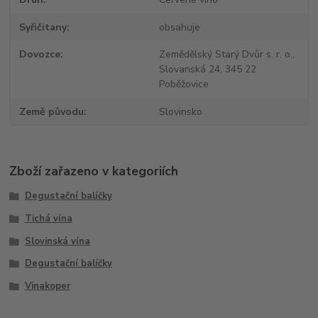
Syřičitany
obsahuje
Dovozce
Zemědělský Starý Dvůr s. r. o.,
Slovanská 24, 345 22
Poběžovice
Země původu
Slovinsko
Zboží zařazeno v kategoriích
Degustační balíčky
Tichá vína
Slovinská vína
Degustační balíčky
Vinakoper