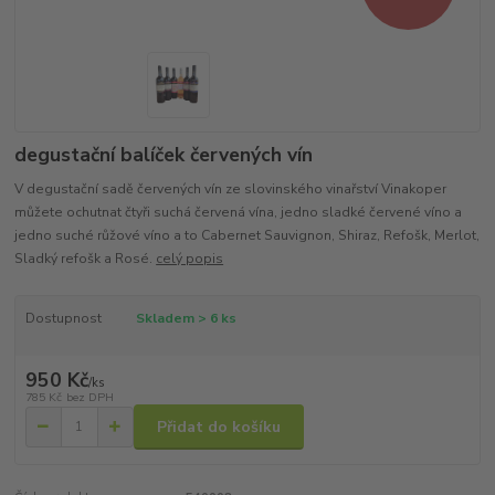
degustační balíček červených vín
V degustační sadě červených vín ze slovinského vinařství Vinakoper
můžete ochutnat čtyři suchá červená vína, jedno sladké červené víno a
jedno suché růžové víno a to Cabernet Sauvignon, Shiraz, Refošk, Merlot,
Sladký refošk a Rosé.
celý popis
Dostupnost
Skladem > 6 ks
950 Kč
/
ks
785 Kč
bez DPH
Přidat do košíku