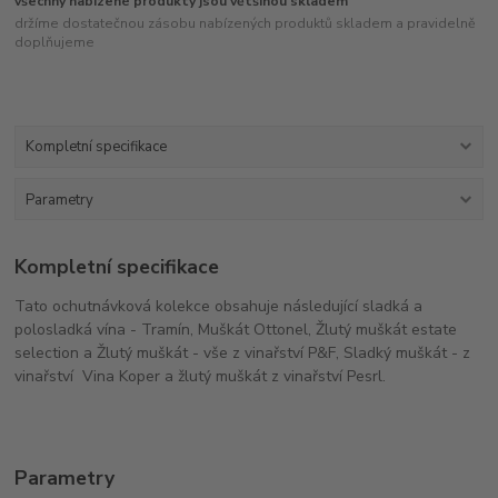
všechny nabízené produkty jsou většinou skladem
držíme dostatečnou zásobu nabízených produktů skladem a pravidelně
doplňujeme
Kompletní specifikace
Parametry
Kompletní specifikace
Tato ochutnávková kolekce obsahuje následující sladká a
polosladká vína - Tramín, Muškát Ottonel, Žlutý muškát estate
selection a Žlutý muškát - vše z vinařství P&F, Sladký muškát - z
vinařství Vina Koper a žlutý muškát z vinařství Pesrl.
Parametry