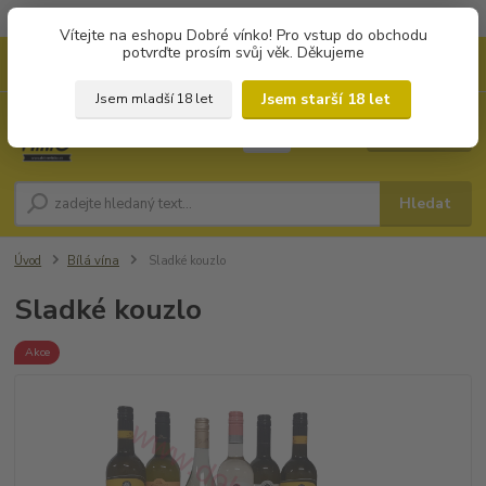
Objednávky od 1.000 Kč mají zvýhodněnou dopravu za 79 Kč.
Vítejte na eshopu Dobré vínko! Pro vstup do obchodu
potvrďte prosím svůj věk. Děkujeme
0
ks
+420 702194468
CZK
za
0 Kč
(Po-Pá, 8-16 hod.)
Jsem starší 18 let
Jsem mladší 18 let
Menu
Hledat
Úvod
Bílá vína
Sladké kouzlo
Sladké kouzlo
Akce