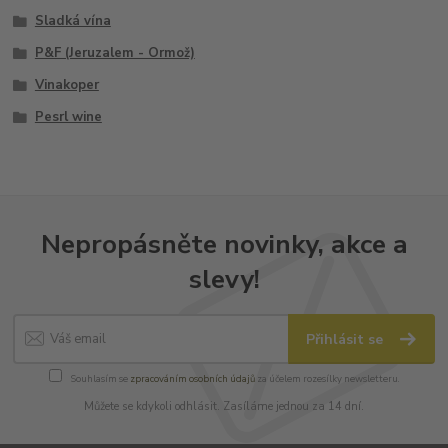
Sladká vína
P&F (Jeruzalem - Ormož)
Vinakoper
Pesrl wine
Nepropásněte novinky, akce a
slevy!
Přihlásit se
Souhlasím se
zpracováním osobních údajů
za účelem rozesílky newsletteru.
Můžete se kdykoli odhlásit. Zasíláme jednou za 14 dní.