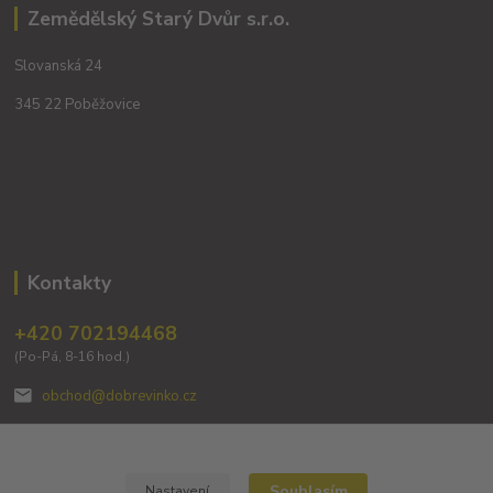
Zemědělský Starý Dvůr s.r.o.
Slovanská 24
345 22 Poběžovice
Kontakty
+420 702194468
(Po-Pá, 8-16 hod.)
obchod@dobrevinko.cz
Souhlasím
Nastavení