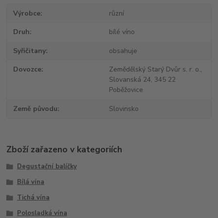
Výrobce
různí
Druh
bílé víno
Syřičitany
obsahuje
Dovozce
Zemědělský Starý Dvůr s. r. o.,
Slovanská 24, 345 22
Poběžovice
Země původu
Slovinsko
Zboží zařazeno v kategoriích
Degustační balíčky
Bílá vína
Tichá vína
Polosladká vína