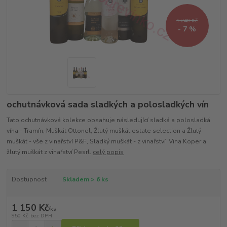
1 240 Kč
- 7 %
ochutnávková sada sladkých a polosladkých vín
Tato ochutnávková kolekce obsahuje následující sladká a polosladká
vína - Tramín, Muškát Ottonel, Žlutý muškát estate selection a Žlutý
muškát - vše z vinařství P&F, Sladký muškát - z vinařství Vina Koper a
žlutý muškát z vinařství Pesrl.
celý popis
Dostupnost
Skladem > 6 ks
1 150 Kč
/
ks
950 Kč
bez DPH