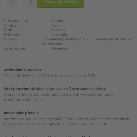
Přidat do košíku
Číslo produktu:
540001
Výrobce:
různí
Druh:
bílé víno
Syřičitany:
obsahuje
Dovozce:
Zemědělský Starý Dvůr s. r. o., Slovanská 24, 345 22
Poběžovice
Země původu:
Slovinsko
zvýhodněná doprava
stačí objednat za 1.000 Kč a máte dopravné za 79 Kč
široký sortiment slovinských vín ze 7 vybraných vinařství
vybrali jsme pro vás to nejlepší od různých výrobců s nejlepším
poměrem kvalita/cena
individuální přístup
snažíme se pro vás najít optimální řešení včetně vašich nestandardních
požadavků, snažíme se vyjít vstříct, pokud to jen trochu jde