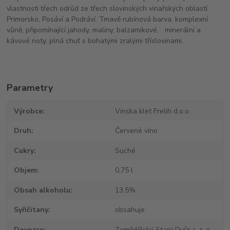
vlastnosti třech odrůd ze třech slovinských vinařských oblastí:
Primorsko, Posáví a Podráví. Tmavě rubínová barva, komplexní
vůně, připomínající jahody, maliny, balzamikové, minerální a
kávové noty, plná chuť s bohatými zralými tříslovinami.
Parametry
Výrobce
Vinska klet Frelih d.o.o.
Druh
Červené víno
Cukry
Suché
Objem
0,75 l
Obsah alkoholu
13,5%
Syřičitany
obsahuje
Dovozce
Zemědělský Starý Dvůr s. r. o.,