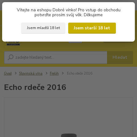
Objednávky od 1.000 Kč mají zvýhodněnou dopravu za 79 Kč.
Vítejte na eshopu Dobré vínko! Pro vstup do obchodu
potvrďte prosím svůj věk. Děkujeme
0
ks
+420 702194468
CZK
za
0 Kč
(Po-Pá, 8-16 hod.)
Jsem starší 18 let
Jsem mladší 18 let
Menu
Hledat
Úvod
Slovinská vína
Frelih
Echo rdeče 2016
Echo rdeče 2016