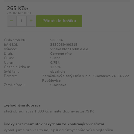
265 Kč
/
ks
219 Kč
bez DPH
Přidat do košíku
Číslo produktu:
508004
EAN kód:
3830039400215
Výrobce:
Vinska klet Frelih d.o.o.
Druh:
Červené víno
Cukry:
Suché
Objem:
0,75 l
Obsah alkoholu:
13,5%
Syřičitany:
obsahuje
Dovozce:
Zemědělský Starý Dvůr s. r. o., Slovanská 24, 345 22
Poběžovice
Země původu:
Slovinsko
zvýhodněná doprava
stačí objednat za 1.000 Kč a máte dopravné za 79 Kč
široký sortiment slovinských vín ze 7 vybraných vinařství
vybrali jsme pro vás to nejlepší od různých výrobců s nejlepším