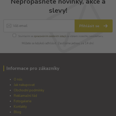
Nepropásněte novinky, akce a
slevy!
Přihlásit se
Souhlasím se
zpracováním osobních údajů
za účelem rozesílky newsletteru.
Můžete se kdykoli odhlásit. Zasíláme jednou za 14 dní.
Informace pro zákazníky
O nás
Jak nakupovat
Obchodní podmínky
Reklamační řád
Fotogalerie
Kontakty
Blog