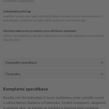
poměrem kvalita/cena
individuální přístup
snažíme se pro vás najít optimální řešení včetně vašich nestandardních
požadavků, snažíme se vyjít vstříct, pokud to jen trochu jde
všechny nabízené produkty jsou většinou skladem
držíme dostatečnou zásobu nabízených produktů skladem a pravidelně
doplňujeme
Kompletní specifikace
Parametry
Kompletní specifikace
Rozdíly nás činí bohatými. S touto myšlenkou jsme vytvořili cuveé
z odrůd Merlot, Barbera a Frankovka. Vzniklo komplexní, elegantní
a výrazné víno, ve kterém se odrážejí a doplňují plně vyražené