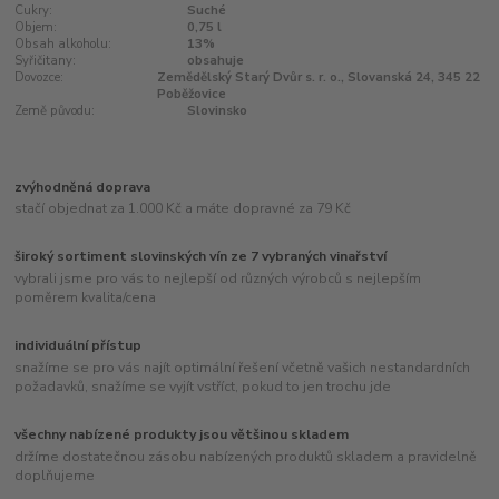
Cukry:
Suché
Objem:
0,75 l
Obsah alkoholu:
13%
Syřičitany:
obsahuje
Dovozce:
Zemědělský Starý Dvůr s. r. o., Slovanská 24, 345 22
Poběžovice
Země původu:
Slovinsko
zvýhodněná doprava
stačí objednat za 1.000 Kč a máte dopravné za 79 Kč
široký sortiment slovinských vín ze 7 vybraných vinařství
vybrali jsme pro vás to nejlepší od různých výrobců s nejlepším
poměrem kvalita/cena
individuální přístup
snažíme se pro vás najít optimální řešení včetně vašich nestandardních
požadavků, snažíme se vyjít vstříct, pokud to jen trochu jde
všechny nabízené produkty jsou většinou skladem
držíme dostatečnou zásobu nabízených produktů skladem a pravidelně
doplňujeme