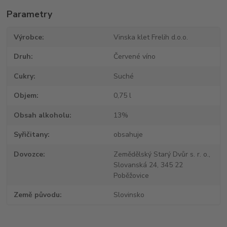
Parametry
Výrobce
Vinska klet Frelih d.o.o.
Druh
Červené víno
Cukry
Suché
Objem
0,75 l
Obsah alkoholu
13%
Syřičitany
obsahuje
Dovozce
Zemědělský Starý Dvůr s. r. o.,
Slovanská 24, 345 22
Poběžovice
Země původu
Slovinsko