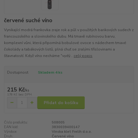
červené suché víno
Vynikající modrá frankovka zraje rok a půl v použitých barikových sudech z
francouzského a slovinského dubu. Má tmavě rubínovou barvu,
komplexní vůni, která připomíná bobulové ovoce s nádechem tmavé
čokolády a tabákových listů, plná chuť se zralými tříslovinami a
šťavnatostí. Když víno necháme "vydý...
celý popis
Dostupnost
Skladem 4 ks
215 Kč
/
ks
178 Kč
bez DPH
Přidat do košíku
Číslo produktu:
508005
EAN kód:
3830039400147
Výrobce:
Vinska klet Frelih d.o.o.
Druh:
Červené víno