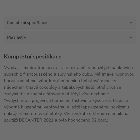
Kompletní specifikace
Parametry
Kompletní specifikace
Vynikající modrá frankovka zraje rok a půl v použitých barikových
sudech z francouzského a slovinského dubu. Má tmavě rubínovou
barvu, komplexní vůni, která připomíná bobulové ovoce s
nádechem tmavé čokolády a tabákových listů, plná chuť se
zralými tříslovinami a šťavnatostí. Když víno necháme
"vydýchnout" projeví se harmonie tříslovin a kyselinek. Hodí se
výborně k uzenému vepřovému a ještě lépe uzenému hovězímu
nakrájenému na tenké plátky. Víno získalo stříbrnou medaili na
soutěži DECANTER 2021 a bylo hodnoceno 92 body.