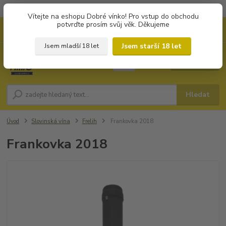
Objednávky od 1.000 Kč mají zvýhodněnou dopravu za 79 Kč.
Vítejte na eshopu Dobré vínko! Pro vstup do obchodu
potvrďte prosím svůj věk. Děkujeme
0
ks
+420 702194468
CZK
za
0 Kč
(Po-Pá, 8-16 hod.)
Jsem starší 18 let
Jsem mladší 18 let
Menu
Hledat
Úvod
Slovinská vína
Frelih
Frankovka 2018
Frankovka 2018