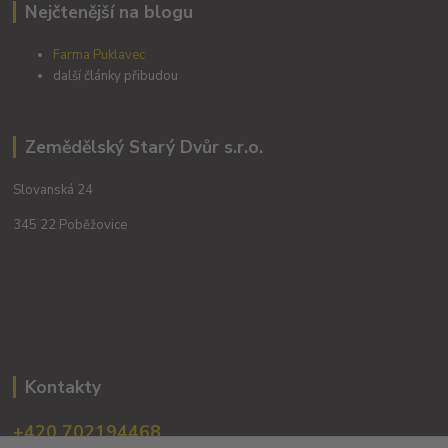
Nejčtenější na blogu
Farma Puklavec
další články přibudou
Zemědělský Starý Dvůr s.r.o.
Slovanská 24
345 22 Poběžovice
Kontakty
+420 702194468