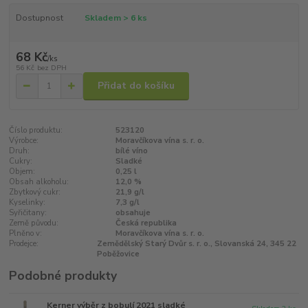
Dostupnost
Skladem > 6 ks
68 Kč
/
ks
56 Kč
bez DPH
Přidat do košíku
Číslo produktu:
523120
Výrobce:
Moravčíkova vína s. r. o.
Druh:
bílé víno
Cukry:
Sladké
Objem:
0,25 l
Obsah alkoholu:
12,0 %
Zbytkový cukr:
21,9 g/l
Kyselinky:
7,3 g/l
Syřičitany:
obsahuje
Země původu:
Česká republika
Plněno v:
Moravčíkova vína s. r. o.
Prodejce:
Zemědělský Starý Dvůr s. r. o., Slovanská 24, 345 22
Poběžovice
Podobné produkty
Kerner výběr z bobulí 2021 sladké