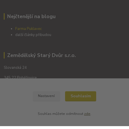
Nejčtenější na blogu
Farma Puklavec
další články přibudou
Zemědělský Starý Dvůr s.r.o.
Slovanská 24
345 22 Poběžovice
Souhlasím
Nastavení
Souhlas můžete odmítnout
zde
.
Kontakty