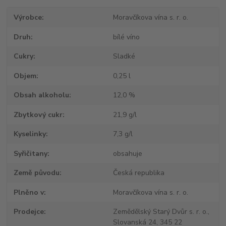
Výrobce
Moravčíkova vína s. r. o.
Druh
bílé víno
Cukry
Sladké
Objem
0,25 l
Obsah alkoholu
12,0 %
Zbytkový cukr
21,9 g/l
Kyselinky
7,3 g/l
Syřičitany
obsahuje
Země původu
Česká republika
Plněno v
Moravčíkova vína s. r. o.
Prodejce
Zemědělský Starý Dvůr s. r. o.,
Slovanská 24, 345 22