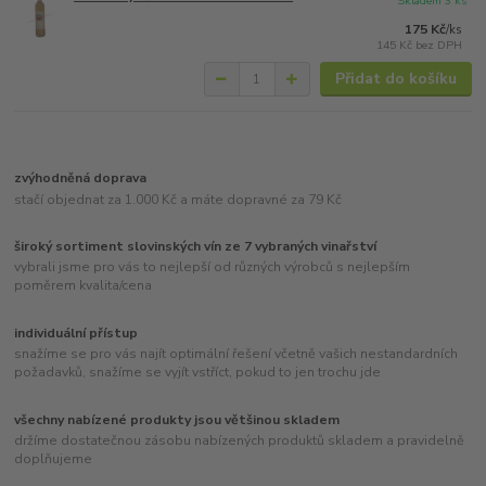
Skladem 3 ks
175 Kč
/
ks
145 Kč
bez DPH
Přidat do košíku
zvýhodněná doprava
stačí objednat za 1.000 Kč a máte dopravné za 79 Kč
široký sortiment slovinských vín ze 7 vybraných vinařství
vybrali jsme pro vás to nejlepší od různých výrobců s nejlepším
poměrem kvalita/cena
individuální přístup
snažíme se pro vás najít optimální řešení včetně vašich nestandardních
požadavků, snažíme se vyjít vstříct, pokud to jen trochu jde
všechny nabízené produkty jsou většinou skladem
držíme dostatečnou zásobu nabízených produktů skladem a pravidelně
doplňujeme