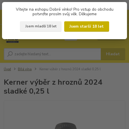
Objednávky od 1.000 Kč mají zvýhodněnou dopravu za 79 Kč.
Vítejte na eshopu Dobré vínko! Pro vstup do obchodu
potvrďte prosím svůj věk. Děkujeme
0
ks
+420 702194468
CZK
za
0 Kč
(Po-Pá, 8-16 hod.)
Jsem starší 18 let
Jsem mladší 18 let
Menu
Hledat
Úvod
Bílá vína
Kerner výběr z hroznů 2024 sladké 0,25 l
Kerner výběr z hroznů 2024
sladké 0,25 l