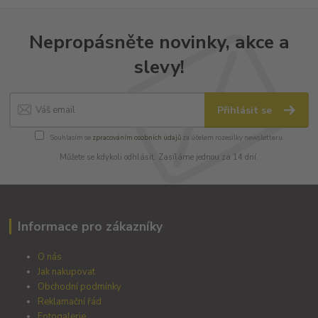
Nepropásněte novinky, akce a
slevy!
Přihlásit se
Souhlasím se
zpracováním osobních údajů
za účelem rozesílky newsletteru.
Můžete se kdykoli odhlásit. Zasíláme jednou za 14 dní.
Informace pro zákazníky
O nás
Jak nakupovat
Obchodní podmínky
Reklamační řád
Fotogalerie