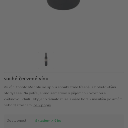
suché červené víno
Ve vůni tohoto Merlotu se spolu snoubí zralé třesně s bobulovitými
plody lesa. Na patře je víno sametové s příjemnou ovocnou a
květinovou chutí. Díky jeho tělnatosti se skvěle hodí k masitým pokrmům
nebo těstovinám.
celý popis
Dostupnost
Skladem > 6 ks