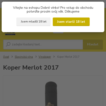
Objednávky od 1.000 Kč mají zvýhodněnou dopravu za 79 Kč.
Vítejte na eshopu Dobré vínko! Pro vstup do obchodu
potvrďte prosím svůj věk. Děkujeme
0
ks
+420 702194468
CZK
za
0 Kč
(Po-Pá, 8-16 hod.)
Jsem starší 18 let
Jsem mladší 18 let
Menu
Hledat
Úvod
Slovinská vína
Vinakoper
Koper Merlot 2017
Koper Merlot 2017