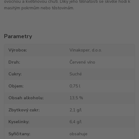
ovocnou a květinovou chutí. Díky jeho tělnatosti se skvěle hodí k
masitým pokrmům nebo těstovinám.
Parametry
Výrobce
Vinakoper, d.o.o.
Druh
Červené víno
Cukry
Suché
Objem
0,75 l
Obsah alkoholu
13,5 %
Zbytkový cukr
2,1 g/l
Kyselinky
6,4 g/l
Syřičitany
obsahuje