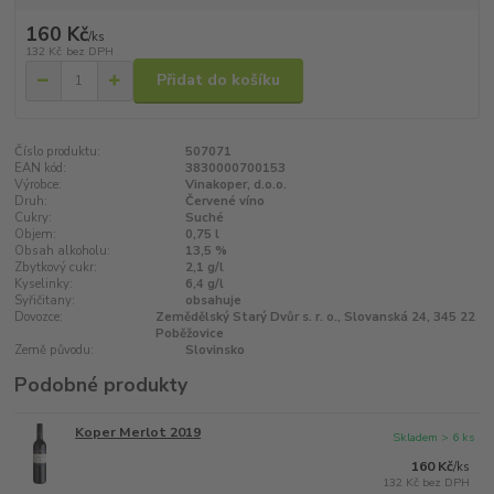
160 Kč
/
ks
132 Kč
bez DPH
Přidat do košíku
Číslo produktu:
507071
EAN kód:
3830000700153
Výrobce:
Vinakoper, d.o.o.
Druh:
Červené víno
Cukry:
Suché
Objem:
0,75 l
Obsah alkoholu:
13,5 %
Zbytkový cukr:
2,1 g/l
Kyselinky:
6,4 g/l
Syřičitany:
obsahuje
Dovozce:
Zemědělský Starý Dvůr s. r. o., Slovanská 24, 345 22
Poběžovice
Země původu:
Slovinsko
Podobné produkty
Koper Merlot 2019
Skladem > 6 ks
160 Kč
/
ks
132 Kč
bez DPH