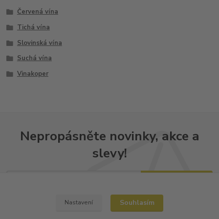
Červená vína
Tichá vína
Slovinská vína
Suchá vína
Vinakoper
Nepropásněte novinky, akce a
slevy!
Přihlásit se
Souhlasím
Souhlasím se
zpracováním osobních údajů
Nastavení
za účelem rozesílky newsletteru.
Můžete se kdykoli odhlásit. Zasíláme jednou za 14 dní.