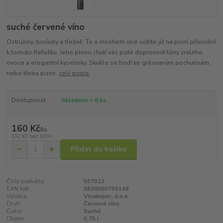
suché červené víno
Ostružiny, borůvky a třešně. To a mnohem více ucítíte již na první přivonění
k tomuto Refošku. Jeho plnou chutí vás poté doprovodí tóny zralého
ovoce a elegantní kyselinky. Skvěle se hodí ke grilovaným pochutinám,
nebo třeba pizze.
celý popis
Dostupnost
Skladem > 6 ks
160 Kč
/
ks
132 Kč
bez DPH
Přidat do košíku
Číslo produktu:
507022
EAN kód:
3830000700146
Výrobce:
Vinakoper, d.o.o.
Druh:
Červené víno
Cukry:
Suché
Objem:
0,75 l