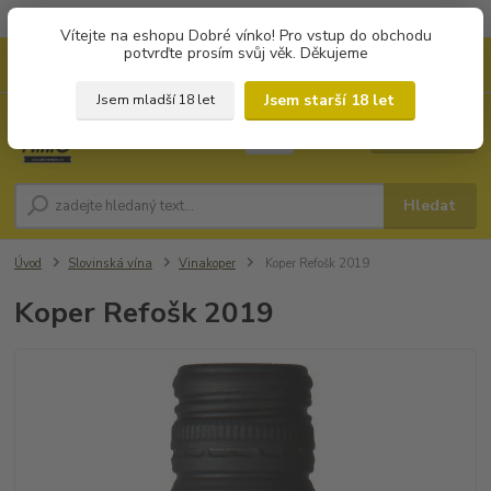
Objednávky od 1.000 Kč mají zvýhodněnou dopravu za 79 Kč.
Vítejte na eshopu Dobré vínko! Pro vstup do obchodu
potvrďte prosím svůj věk. Děkujeme
0
ks
+420 702194468
CZK
za
0 Kč
(Po-Pá, 8-16 hod.)
Jsem starší 18 let
Jsem mladší 18 let
Menu
Hledat
Úvod
Slovinská vína
Vinakoper
Koper Refošk 2019
Koper Refošk 2019