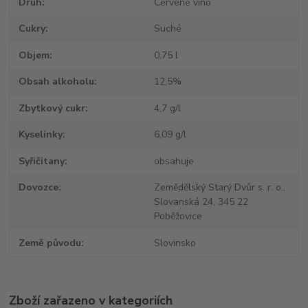
Druh
Červené víno
Cukry
Suché
Objem
0,75 l
Obsah alkoholu
12,5%
Zbytkový cukr
4,7 g/l
Kyselinky
6,09 g/l
Syřičitany
obsahuje
Dovozce
Zemědělský Starý Dvůr s. r. o.,
Slovanská 24, 345 22
Poběžovice
Země původu
Slovinsko
Zboží zařazeno v kategoriích