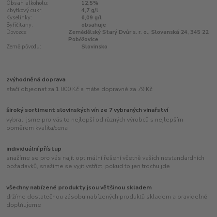
Obsah alkoholu:
12,5%
Zbytkový cukr:
4,7 g/l
Kyselinky:
6,09 g/l
Syřičitany:
obsahuje
Dovozce:
Zemědělský Starý Dvůr s. r. o., Slovanská 24, 345 22
Poběžovice
Země původu:
Slovinsko
zvýhodněná doprava
stačí objednat za 1.000 Kč a máte dopravné za 79 Kč
široký sortiment slovinských vín ze 7 vybraných vinařství
vybrali jsme pro vás to nejlepší od různých výrobců s nejlepším
poměrem kvalita/cena
individuální přístup
snažíme se pro vás najít optimální řešení včetně vašich nestandardních
požadavků, snažíme se vyjít vstříct, pokud to jen trochu jde
všechny nabízené produkty jsou většinou skladem
držíme dostatečnou zásobu nabízených produktů skladem a pravidelně
doplňujeme