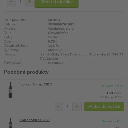
Přidat do košíku
Číslo produktu:
507023
EAN kód:
3830000701907
Výrobce:
Vinakoper, d.o.o.
Druh:
Červené víno
Cukry:
Suché
Objem:
0,75 l
Obsah alkoholu:
13,5 %
Syřičitany:
obsahuje
Dovozce:
Zemědělský Starý Dvůr s. r. o., Slovanská 24, 345 22
Poběžovice
Země původu:
Slovinsko
Podobné produkty
Istrijan Shiraz 2017
Skladem > 6 ks
150 Kč
/
ks
124 Kč
bez DPH
Přidat do košíku
Koper Shiraz 2023
Skladem > 6 ks