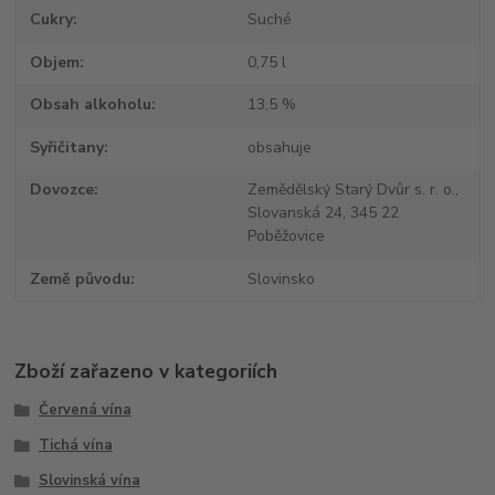
Cukry
Suché
Objem
0,75 l
Obsah alkoholu
13,5 %
Syřičitany
obsahuje
Dovozce
Zemědělský Starý Dvůr s. r. o.,
Slovanská 24, 345 22
Poběžovice
Země původu
Slovinsko
Zboží zařazeno v kategoriích
Červená vína
Tichá vína
Slovinská vína