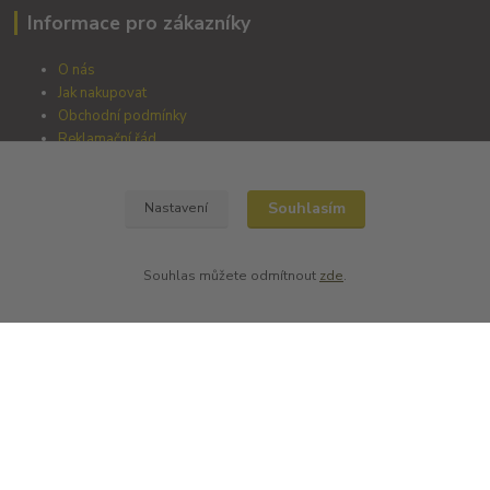
Informace pro zákazníky
O nás
Jak nakupovat
Obchodní podmínky
Reklamační řád
Fotogalerie
Kontakty
Blog
Souhlasím
Nastavení
Souhlas můžete odmítnout
zde
.
Nejčtenější na blogu
Farma Puklavec
další články přibudou
Zemědělský Starý Dvůr s.r.o.