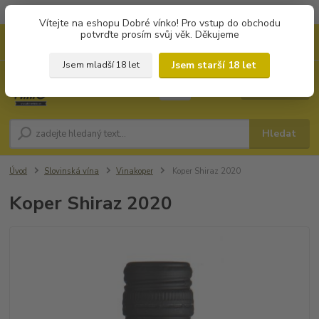
Objednávky od 1.000 Kč mají zvýhodněnou dopravu za 79 Kč.
Vítejte na eshopu Dobré vínko! Pro vstup do obchodu
potvrďte prosím svůj věk. Děkujeme
0
ks
+420 702194468
CZK
za
0 Kč
(Po-Pá, 8-16 hod.)
Jsem starší 18 let
Jsem mladší 18 let
Menu
Hledat
Úvod
Slovinská vína
Vinakoper
Koper Shiraz 2020
Koper Shiraz 2020