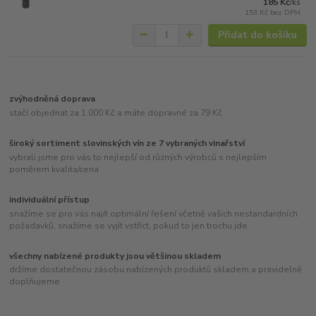
185 Kč
/
ks
153 Kč
bez DPH
Přidat do košíku
zvýhodněná doprava
stačí objednat za 1.000 Kč a máte dopravné za 79 Kč
široký sortiment slovinských vín ze 7 vybraných vinařství
vybrali jsme pro vás to nejlepší od různých výrobců s nejlepším
poměrem kvalita/cena
individuální přístup
snažíme se pro vás najít optimální řešení včetně vašich nestandardních
požadavků, snažíme se vyjít vstříct, pokud to jen trochu jde
všechny nabízené produkty jsou většinou skladem
držíme dostatečnou zásobu nabízených produktů skladem a pravidelně
doplňujeme