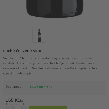
suché červené víno
Vůní tohoto Shirazu vás provedou tóny sušených švestek a vůně
čerstvých Francouzských croissantů. Chuť je prosáklá zralé ovoce,
vanilkou a kořením. Díky těmto vlastnostem skvěle komplementuje
steakům.
celý popis
Dostupnost
Skladem > 6 ks
165 Kč
/
ks
136 Kč
bez DPH