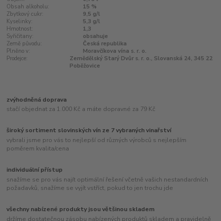
Obsah alkoholu:
15 %
Zbytkový cukr:
9,5 g/l
Kyselinky:
5,3 g/l
Hmotnost:
1,3
Syřičitany:
obsahuje
Země původu:
Česká republika
Plněno v:
Moravčíkova vína s. r. o.
Prodejce:
Zemědělský Starý Dvůr s. r. o., Slovanská 24, 345 22
Poběžovice
zvýhodněná doprava
stačí objednat za 1.000 Kč a máte dopravné za 79 Kč
široký sortiment slovinských vín ze 7 vybraných vinařství
vybrali jsme pro vás to nejlepší od různých výrobců s nejlepším
poměrem kvalita/cena
individuální přístup
snažíme se pro vás najít optimální řešení včetně vašich nestandardních
požadavků, snažíme se vyjít vstříct, pokud to jen trochu jde
všechny nabízené produkty jsou většinou skladem
držíme dostatečnou zásobu nabízených produktů skladem a pravidelně