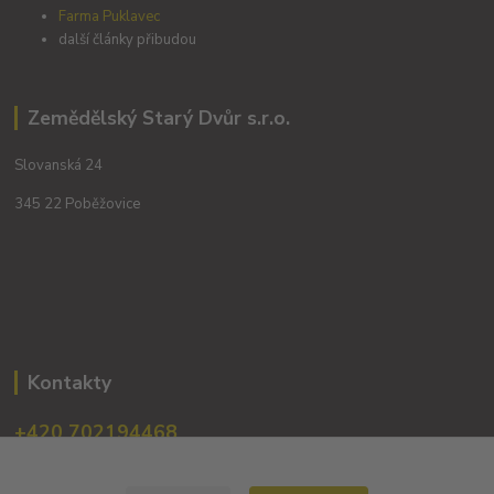
Farma Puklavec
další články přibudou
Zemědělský Starý Dvůr s.r.o.
Slovanská 24
345 22 Poběžovice
Kontakty
+420 702194468
(Po-Pá, 8-16 hod.)