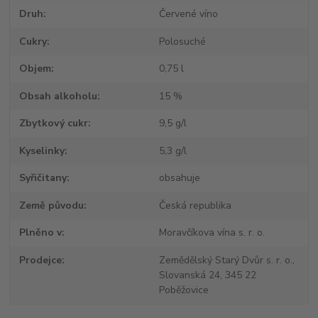
Druh
Červené víno
Cukry
Polosuché
Objem
0,75 l
Obsah alkoholu
15 %
Zbytkový cukr
9,5 g/l
Kyselinky
5,3 g/l
Syřičitany
obsahuje
Země původu
Česká republika
Plněno v
Moravčíkova vína s. r. o.
Prodejce
Zemědělský Starý Dvůr s. r. o.,
Slovanská 24, 345 22
Poběžovice