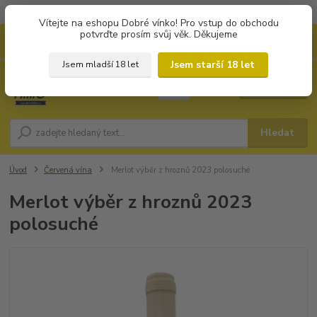
Objednávky od 1.000 Kč mají zvýhodněnou dopravu za 79 Kč.
Vítejte na eshopu Dobré vínko! Pro vstup do obchodu
potvrďte prosím svůj věk. Děkujeme
0
ks
+420 702194468
CZK
za
0 Kč
(Po-Pá, 8-16 hod.)
Jsem starší 18 let
Jsem mladší 18 let
Menu
Hledat
Úvod
Červená vína
Merlot výběr z hroznů 2023 polosuché
Merlot výběr z hroznů 2023
polosuché