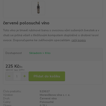
červené polosuché víno
Toto víno je tmavě rubínové barvy s ovocnou vůní sušených švestek a v
chuti se prlíná višeň s třešňovým kompotem doplněné o drobné lesní
ovoce. Doporučujeme ke zvěřivovým specialitám.
celý popis
Dostupnost
Skladem > 6 ks
225 Kč
/
ks
186 Kč
bez DPH
Přidat do košíku
Číslo produktu:
523027
Výrobce:
Moravčíkova vína s. r. o.
Druh:
Červené víno
Cukry:
Polosuché
Objem:
0,75 l