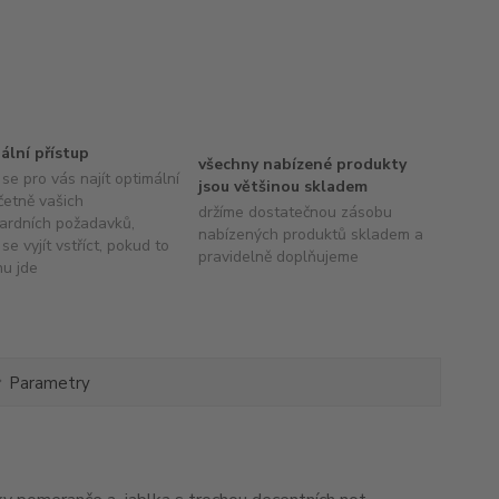
uální přístup
všechny nabízené produkty
se pro vás najít optimální
jsou většinou skladem
četně vašich
držíme dostatečnou zásobu
ardních požadavků,
nabízených produktů skladem a
se vyjít vstříct, pokud to
pravidelně doplňujeme
hu jde
Parametry