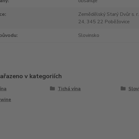
tany
obsahuje
ce
Zemědělský Starý Dvůr s. r.
24, 345 22 Poběžovice
původu
Slovinsko
zařazeno v kategoriích
vína
Tichá vína
Slov
 wine