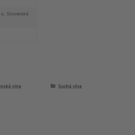
 o., Slovanská
inská vína
Suchá vína