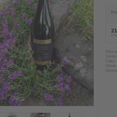
Dos
21
174
Číslo p
Výrobc
Cukry:
Obsah 
Dovozc