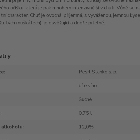
velmi příjemný, mohli bychom říci kulatý, střídají se ovocné náz
ho oříšku, která je pak mnohem intenzivnější v chuti. Vůně se na
štní charakter. Chuť je ovocná, příjemná, s vyváženou, jemnou kyse
žlutých muškátech), je osvěžující a dobře pitelné.
etry
ce
Pesrl Stanko s. p.
bílé víno
Suché
m
0,75 l
 alkoholu
12,0%