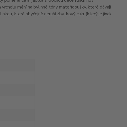
naky pomeranče a jablka s trochou decentních not
 vrcholu mění na bylinné tóny mateřídoušky, které dávají
linkou, která obyčejně neruší zbytkový cukr (který je jinak