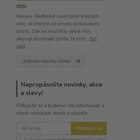
vinic
Morava. Nádherné území plné krásných
vinic, ve kterých se smysly probouzejí k
životu. Zde se mezi listy vinné révy
ukrývají dozrávající plody, ze kter...
číst
celé
Zobrazit všechny články
Nepropásněte novinky, akce
a slevy!
Přihlaste se a budeme Vás informovat o
všech novinkách, akcích a slevách.
Přihlásit se
Souhlasím se
zpracováním osobních údajů
za účelem