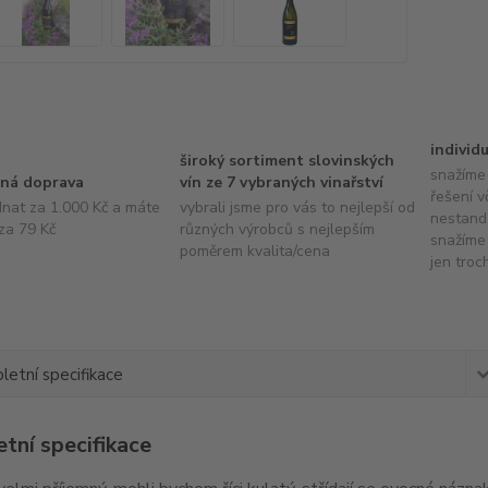
individ
široký sortiment slovinských
snažíme 
ná doprava
vín ze 7 vybraných vinařství
řešení v
dnat za 1.000 Kč a máte
vybrali jsme pro vás to nejlepší od
nestand
za 79 Kč
různých výrobců s nejlepším
snažíme 
poměrem kvalita/cena
jen troc
etní specifikace
tní specifikace