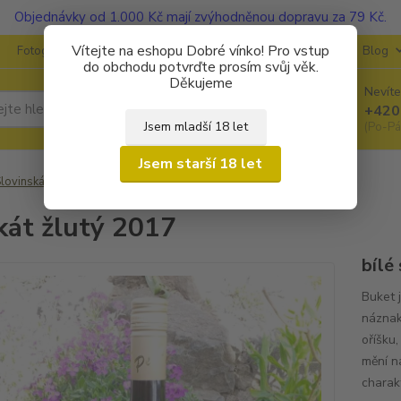
Objednávky od 1.000 Kč mají zvýhodněnou dopravu za 79 Kč.
Vítejte na eshopu Dobré vínko! Pro vstup
Fotogalerie
Kontakty
Ochrana soukromí
O vinařstvích
Blog
do obchodu potvrďte prosím svůj věk.
Děkujeme
Nevíte
Hledat
+420
Jsem mladší 18 let
(Po-Pá
Jsem starší 18 let
lovinská vína
Pesrl wine
Muškát žlutý 2017
át žlutý 2017
bílé
Buket j
náznak
oříšku
mění na
charakt