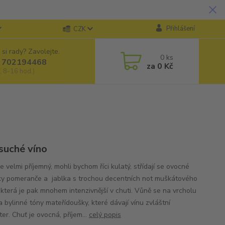
Přihlášení
CZK
 si rady? Zavolejte.
0
ks
 702194468
za
0 Kč
, 8-16 hod.)
 suché víno
e velmi příjemný, mohli bychom říci kulatý, střídají se ovocné
y pomeranče a jablka s trochou decentních not muškátového
, která je pak mnohem intenzivnější v chuti. Vůně se na vrcholu
 bylinné tóny mateřídoušky, které dávají vínu zvláštní
er. Chuť je ovocná, příjem...
celý popis