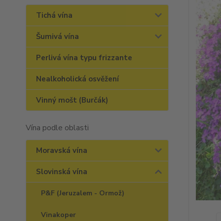
Tichá vína
Šumivá vína
Perlivá vína typu frizzante
Nealkoholická osvěžení
Vinný mošt (Burčák)
Vína podle oblasti
Moravská vína
Slovinská vína
P&F (Jeruzalem - Ormož)
Vinakoper