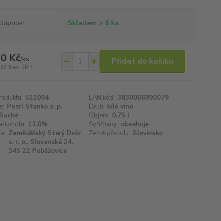
tupnost
Skladem > 6 ks
0 Kč
/
ks
Přidat do košíku
 Kč
bez DPH
roduktu:
511004
EAN kód:
3830066990079
e:
Pesrl Stanko s. p.
Druh:
bílé víno
Suché
Objem:
0,75 l
alkoholu:
12,0%
Syřičitany:
obsahuje
e:
Zemědělský Starý Dvůr
Země původu:
Slovinsko
s. r. o., Slovanská 24,
345 22 Poběžovice