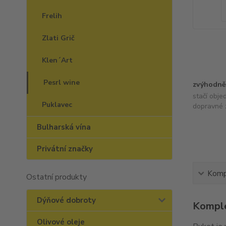
Frelih
Zlati Grič
Klen´Art
Pesrl wine
zvýhodně
stačí obje
Puklavec
dopravné 
Bulharská vína
Privátní značky
Kompl
Ostatní produkty
Dýňové dobroty
Komple
Olivové oleje