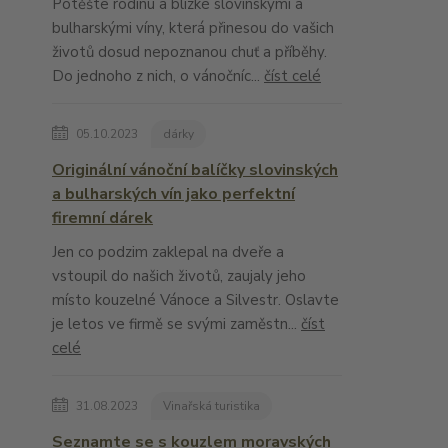
Potěšte rodinu a blízké slovinskými a
bulharskými víny, která přinesou do vašich
životů dosud nepoznanou chuť a příběhy.
Do jednoho z nich, o vánočníc...
číst celé
05.10.2023
dárky
Originální vánoční balíčky slovinských
a bulharských vín jako perfektní
firemní dárek
Jen co podzim zaklepal na dveře a
vstoupil do našich životů, zaujaly jeho
místo kouzelné Vánoce a Silvestr. Oslavte
je letos ve firmě se svými zaměstn...
číst
celé
31.08.2023
Vinařská turistika
Seznamte se s kouzlem moravských