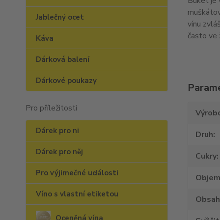
Buket je 
muškátové
Jablečný ocet
vínu zvlá
často ve 
Káva
Dárková balení
Dárkové poukazy
Param
Pro příležitosti
Výrob
Dárek pro ni
Druh
Dárek pro něj
Cukry
Pro výjimečné události
Obje
Víno s vlastní etiketou
Obsah
Oceněná vína