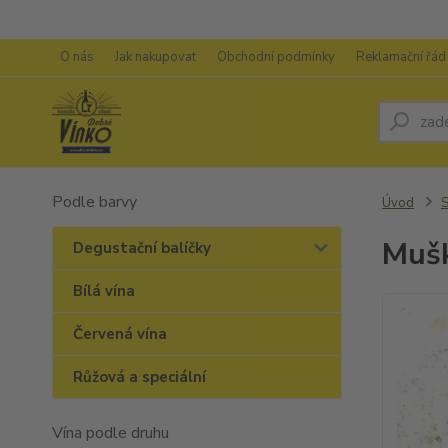
O nás
Jak nakupovat
Obchodní podmínky
Reklamační řád
Podle barvy
Úvod
S
Mušk
Degustační balíčky
Bílá vína
Červená vína
Růžová a speciální
Vína podle druhu