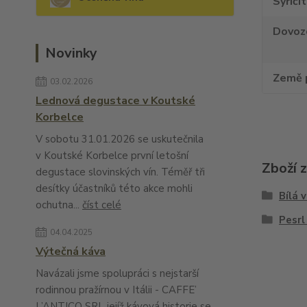
Syřiči
Dovoz
Novinky
Země 
03.02.2026
Lednová degustace v Koutské
Korbelce
V sobotu 31.01.2026 se uskutečnila
v Koutské Korbelce první letošní
Zboží 
degustace slovinských vín. Téměř tři
desítky účastníků této akce mohli
Bílá 
ochutna...
číst celé
Pesrl
04.04.2025
Výtečná káva
Navázali jsme spolupráci s nejstarší
rodinnou pražírnou v Itálii - CAFFE’
L’ANTICO SRL jejíž kávová historie se