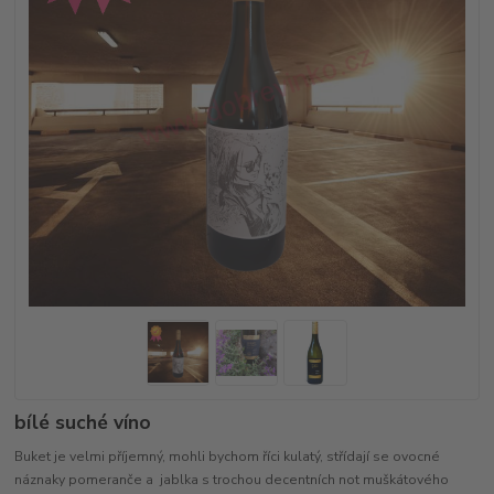
bílé suché víno
Buket je velmi příjemný, mohli bychom říci kulatý, střídají se ovocné
náznaky pomeranče a jablka s trochou decentních not muškátového