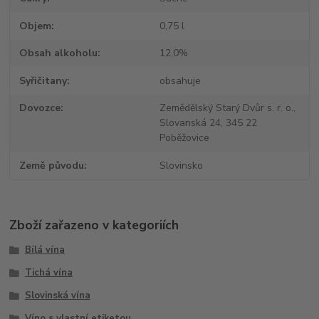
Objem
0,75 l
Obsah alkoholu
12,0%
Syřičitany
obsahuje
Dovozce
Zemědělský Starý Dvůr s. r. o.,
Slovanská 24, 345 22
Poběžovice
Země původu
Slovinsko
Zboží zařazeno v kategoriích
Bílá vína
Tichá vína
Slovinská vína
Víno s vlastní etiketou