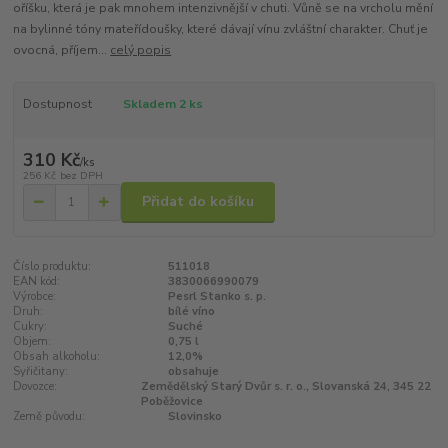
oříšku, která je pak mnohem intenzivnější v chuti. Vůně se na vrcholu mění
na bylinné tóny mateřídoušky, které dávají vínu zvláštní charakter. Chuť je
ovocná, příjem...
celý popis
Dostupnost
Skladem 2 ks
310 Kč
/
ks
256 Kč
bez DPH
Přidat do košíku
Číslo produktu:
511018
EAN kód:
3830066990079
Výrobce:
Pesrl Stanko s. p.
Druh:
bílé víno
Cukry:
Suché
Objem:
0,75 l
Obsah alkoholu:
12,0%
Syřičitany:
obsahuje
Dovozce:
Zemědělský Starý Dvůr s. r. o., Slovanská 24, 345 22
Poběžovice
Země původu:
Slovinsko