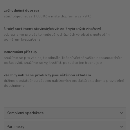
zvýhodněná doprava
stačí objednat za 1.000 Kč a máte dopravné za 79 Kč
široký sortiment slovinských vín ze 7 vybraných vinařství
vybrali jsme pro vás to nejlepší od různých výrobců s nejlepším
poměrem kvalita/cena
individuální přístup
snažíme se pro vás najít optimální řešení včetně vašich nestandardních
požadavků, snažíme se vyjít vstříct, pokud to jen trochu jde
všechny nabízené produkty jsou většinou skladem
držíme dostatečnou zásobu nabízených produktů skladem a pravidelně
doplňujeme
Kompletní specifikace
Parametry