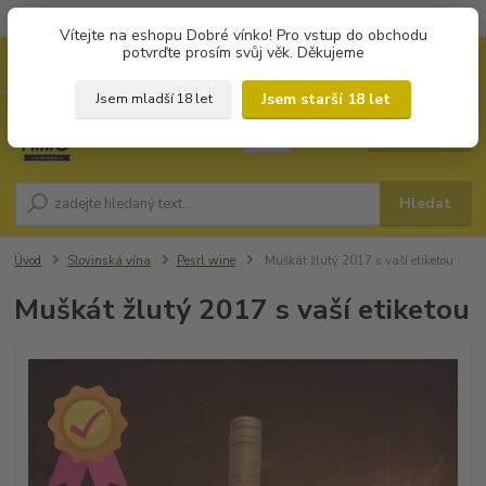
Objednávky od 1.000 Kč mají zvýhodněnou dopravu za 79 Kč.
Vítejte na eshopu Dobré vínko! Pro vstup do obchodu
potvrďte prosím svůj věk. Děkujeme
0
ks
+420 702194468
CZK
za
0 Kč
(Po-Pá, 8-16 hod.)
Jsem starší 18 let
Jsem mladší 18 let
Menu
Hledat
Úvod
Slovinská vína
Pesrl wine
Muškát žlutý 2017 s vaší etiketou
Muškát žlutý 2017 s vaší etiketou