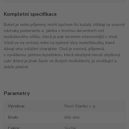
Kompletní specifikace
Buket je velmi příjemný, mohli bychom říci kulatý, střídají se ovocné
náznaky pomeranče a jablka s trochou decentních not
muškátového oříšku, která je pak mnohem intenzivnější v chuti.
Vůně se na vrcholu mění na bylinné tóny mateřídoušky, které
dávají vínu zvláštní charakter. Chuť je ovocná, příjemná,
s vyváženou, jemnou kyselinkou, která obyčejně neruší zbytkový
cukr (který je jinak často ve žlutých muškátech), je osvěžující a
dobře pitelné.
Parametry
Výrobce
Pesrl Stanko s. p.
Druh
bílé víno
Cukry
Suché