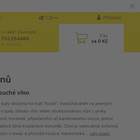
Přihlášení
CZK
 si rady? Zavolejte.
0
ks
 702194468
za
0 Kč
, 8-16 hod.)
znů
 suché víno
 byly sklizeny na trati "Kotel". Vymícháváním na jemných
 v sudu získalo víno velmi strukturovanou vůni s prvky
sti, hrozinek, připečeného až kandovaného ovoce, jemné
atosti tónů kvašených meruněk. Chuť je velmi plná, kořenitá
šcích v medu a přezrálé hrušce, harmonická ...
celý popis