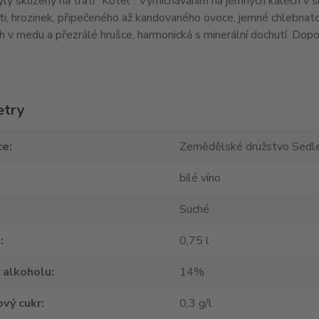
ly sklizeny na trati "Kotel". Vymícháváním na jemných kalech v s
, hrozinek, připečeného až kandovaného ovoce, jemné chlebnatos
ch v medu a přezrálé hrušce, harmonická s minerální dochutí. Do
etry
ce
Zemědělské družstvo Sedle
bílé víno
Suché
m
0,75 l
 alkoholu
14%
vý cukr
0,3 g/l