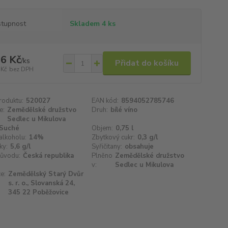
tupnost
Skladem 4 ks
6 Kč
/
ks
Přidat do košíku
 Kč
bez DPH
roduktu:
520027
EAN kód:
8594052785746
e:
Zemědělské družstvo
Druh:
bílé víno
Sedlec u Mikulova
Suché
Objem:
0,75 l
alkoholu:
14%
Zbytkový cukr:
0,3 g/l
ky:
5,6 g/l
Syřičitany:
obsahuje
ůvodu:
Česká republika
Plněno
Zemědělské družstvo
v:
Sedlec u Mikulova
e:
Zemědělský Starý Dvůr
s. r. o., Slovanská 24,
345 22 Poběžovice