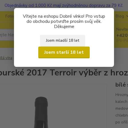
Objednávky od 1.000 Kč mají zvýhodněnou dopravu za 79 Kč.
Vítejte na eshopu Dobré vínko! Pro vstup
Fotogalerie
Kontakty
Ochrana soukromí
O vinařstvích
Blog
do obchodu potvrďte prosím svůj věk.
Děkujeme
Nevíte
Hledat
+420
Jsem mladší 18 let
(Po-Pá
Jsem starší 18 let
ílá vína
Neuburské 2017 Terroir výběr z hroznů
urské 2017 Terroir výběr z hro
bílé
Hrozny
kalech
medovo
chlebn
po oří