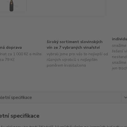
individ
široký sortiment slovinských
snažíme 
ná doprava
vín ze 7 vybraných vinařství
řešení v
dnat za 1.000 Kč a máte
vybrali jsme pro vás to nejlepší od
nestand
za 79 Kč
různých výrobců s nejlepším
snažíme 
poměrem kvalita/cena
jen troc
etní specifikace
tní specifikace