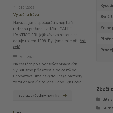
Kyseli
04.04.2025
Výtečná káva
Syřiči
Navázali jsme spolupráci s nejstarší
Země 
rodinnou pražírnou v Itálii - CAFFE’
L’ANTICO SRL jejíž kávová historie se
Plněno
datuje rokem 1909. Byli jsme mile př...
číst
celé
Prode
09.08.2022
Na cestách po slovinských vinařstvích
Využili jsme příležitost a po cestě do
Chorvatska jsme navštívili naše partnery
ze tří vinařství a to Vina Kope...
číst celé
Zboží 
Zobrazit všechny novinky
Bílá 
Suchá