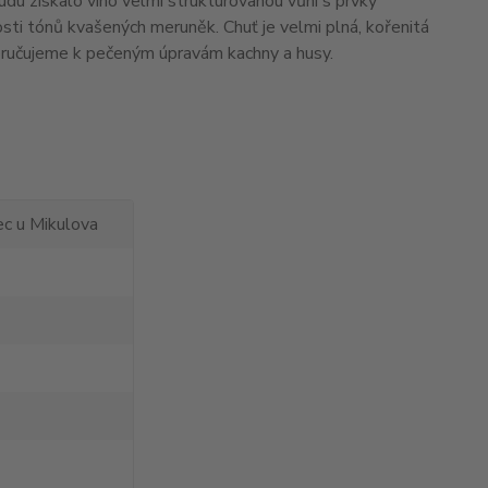
udu získalo víno velmi strukturovanou vůni s prvky
ti tónů kvašených meruněk. Chuť je velmi plná, kořenitá
poručujeme k pečeným úpravám kachny a husy.
c u Mikulova