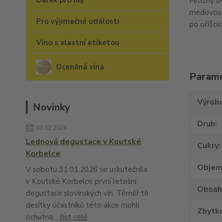
Dárek pro něj
Hrozny by
medovosti
Pro výjimečné události
po oříšcí
Víno s vlastní etiketou
Oceněná vína
Param
Výrob
Novinky
Druh
03.02.2026
Lednová degustace v Koutské
Cukry
Korbelce
Obje
V sobotu 31.01.2026 se uskutečnila
v Koutské Korbelce první letošní
Obsah
degustace slovinských vín. Téměř tři
desítky účastníků této akce mohli
Zbytko
ochutna...
číst celé