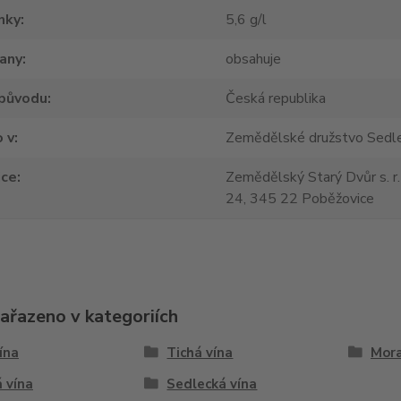
nky
5,6 g/l
tany
obsahuje
původu
Česká republika
 v
Zemědělské družstvo Sedle
jce
Zemědělský Starý Dvůr s. r.
24, 345 22 Poběžovice
zařazeno v kategoriích
vína
Tichá vína
Mora
 vína
Sedlecká vína