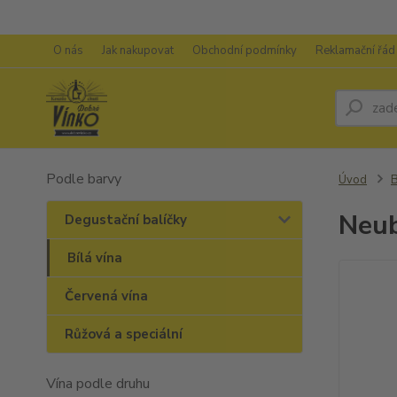
O nás
Jak nakupovat
Obchodní podmínky
Reklamační řád
Podle barvy
Úvod
B
Neub
Degustační balíčky
Bílá vína
Červená vína
Růžová a speciální
Vína podle druhu