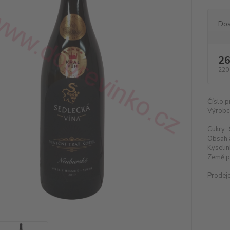
Dos
26
220
Číslo p
Výrobc
Cukry:
Obsah 
Kyselin
Země p
Prodejc