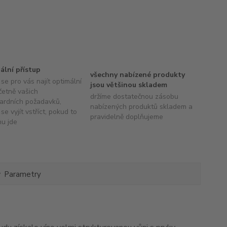
uální přístup
všechny nabízené produkty
se pro vás najít optimální
jsou většinou skladem
četně vašich
držíme dostatečnou zásobu
ardních požadavků,
nabízených produktů skladem a
se vyjít vstříct, pokud to
pravidelně doplňujeme
hu jde
Parametry