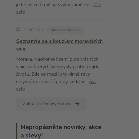
je letos ve firmě se svými zaměstn...
číst
celé
31.08.2023
Vinařská turistika
Seznamte se s kouzlem moravských
vinic
Morava. Nádherné území plné krásných
vinic, ve kterých se smysly probouzejí k
životu. Zde se mezi listy vinné révy
ukrývají dozrávající plody, ze kter...
číst
celé
Zobrazit všechny články
Nepropásněte novinky, akce
a slevy!