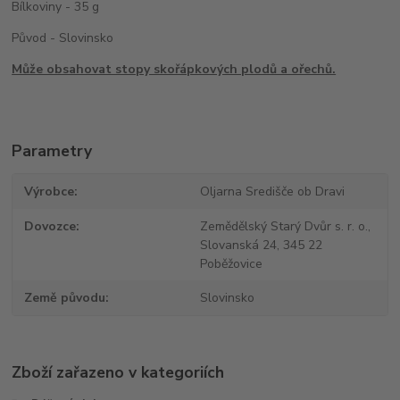
Bílkoviny - 35 g
Původ - Slovinsko
Může obsahovat stopy skořápkových plodů a ořechů.
Parametry
Výrobce
Oljarna Središče ob Dravi
Dovozce
Zemědělský Starý Dvůr s. r. o.,
Slovanská 24, 345 22
Poběžovice
Země původu
Slovinsko
Zboží zařazeno v kategoriích