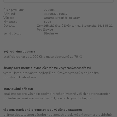
Číslo produktu:
722001
EAN kód:
3830037910617
Výrobce:
Oljarna Središče ob Dravi
Hmotnost:
300g
Dovozce:
Zemědělský Starý Dvůr s. r. o., Slovanská 24, 345 22
Poběžovice
Země původu:
Slovinsko
zvýhodněná doprava
stačí objednat za 1.000 Kč a máte dopravné za 79 Kč
široký sortiment slovinských vín ze 7 vybraných vinařství
vybrali jsme pro vás to nejlepší od různých výrobců s nejlepším
poměrem kvalita/cena
individuální přístup
snažíme se pro vás najít optimální řešení včetně vašich nestandardních
požadavků, snažíme se vyjít vstříct, pokud to jen trochu jde
všechny nabízené produkty jsou většinou skladem
držíme dostatečnou zásobu nabízených produktů skladem a pravidelně