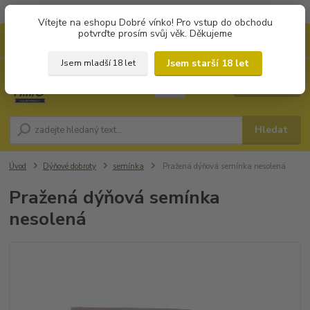
Objednávky od 1.000 Kč mají zvýhodněnou dopravu za 79 Kč.
Vítejte na eshopu Dobré vínko! Pro vstup do obchodu
potvrďte prosím svůj věk. Děkujeme
0
ks
+420 702194468
CZK
za
0 Kč
(Po-Pá, 8-16 hod.)
Jsem starší 18 let
Jsem mladší 18 let
Menu
Hledat
Úvod
Dýňové dobroty
semínka
Pražená dýňová semínka nesolená
Pražená dýňová semínka
nesolená