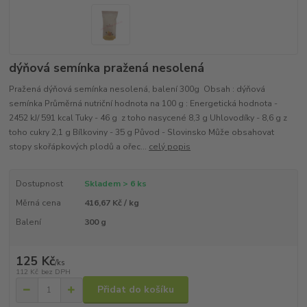
dýňová semínka pražená nesolená
Pražená dýňová semínka nesolená, balení 300g Obsah : dýňová
semínka Průměrná nutriční hodnota na 100 g : Energetická hodnota -
2452 kJ/ 591 kcal Tuky - 46 g z toho nasycené 8,3 g Uhlovodíky - 8,6 g z
toho cukry 2,1 g Bílkoviny - 35 g Původ - Slovinsko Může obsahovat
stopy skořápkových plodů a ořec...
celý popis
Dostupnost
Skladem > 6 ks
Měrná cena
416,67 Kč / kg
Balení
300 g
125 Kč
/
ks
112 Kč
bez DPH
Přidat do košíku