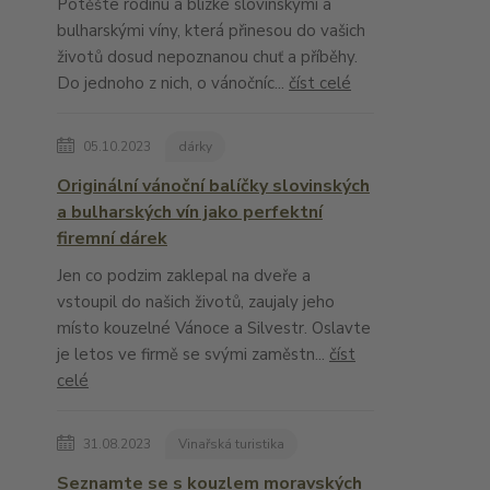
Potěšte rodinu a blízké slovinskými a
bulharskými víny, která přinesou do vašich
životů dosud nepoznanou chuť a příběhy.
Do jednoho z nich, o vánočníc...
číst celé
05.10.2023
dárky
Originální vánoční balíčky slovinských
a bulharských vín jako perfektní
firemní dárek
Jen co podzim zaklepal na dveře a
vstoupil do našich životů, zaujaly jeho
místo kouzelné Vánoce a Silvestr. Oslavte
je letos ve firmě se svými zaměstn...
číst
celé
31.08.2023
Vinařská turistika
Seznamte se s kouzlem moravských