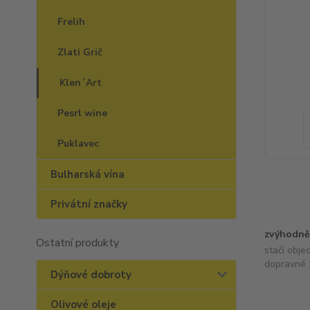
Frelih
Zlati Grič
Klen´Art
Pesrl wine
Puklavec
Bulharská vína
Privátní značky
zvýhodně
Ostatní produkty
stačí obje
dopravné 
Dýňové dobroty
Olivové oleje