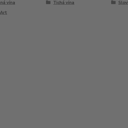
ná vína
Tichá vína
Slov
´Art