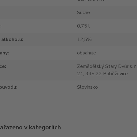
Suché
m
0,75 l
 alkoholu
12,5%
tany
obsahuje
ce
Zemědělský Starý Dvůr s. r.
24, 345 22 Poběžovice
původu
Slovinsko
zařazeno v kategoriích