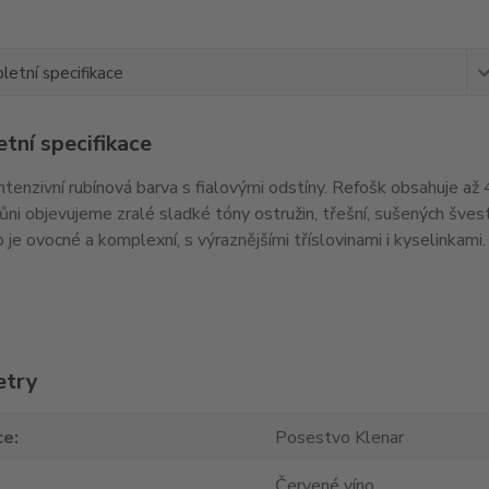
etní specifikace
tní specifikace
intenzivní rubínová barva s fialovými odstíny. Refošk obsahuje až
ůni objevujeme zralé sladké tóny ostružin, třešní, sušených švest
o je ovocné a komplexní, s výraznějšími tříslovinami i kyselinkam
etry
ce
Posestvo Klenar
Červené víno