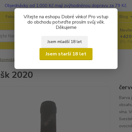
Objednávky od 1.000 Kč mají zvýhodněnou dopravu za 79 Kč.
Vítejte na eshopu Dobré vínko! Pro vstup
Fotogalerie
Kontakty
Ochrana soukromí
O vinařstvích
Blog
do obchodu potvrďte prosím svůj věk.
Děkujeme
Nevíte
Hledat
+420
Jsem mladší 18 let
(Po-Pá
Jsem starší 18 let
lovinská vína
Klen´Art
Refošk 2020
šk 2020
červ
Barva j
obsahu
vína. V
švestek
ovocné 