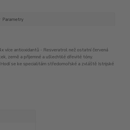
Parametry
 4x více antioxidantů - Resveratrol než ostatní červená
ek, země a příjemné a ušlechtilé dřevité tóny.
i. Hodí se ke specialitám středomořské a zvláště Istrijské