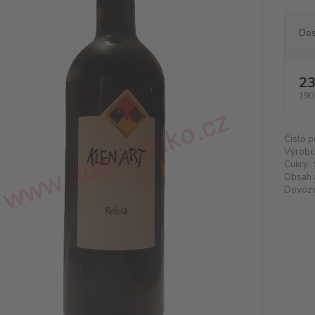
Dos
23
190
Číslo p
Výrobc
Cukry:
Obsah 
Dovozc