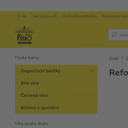
O nás
Jak nakupovat
Obchodní podmínky
Reklamační řád
Podle barvy
Úvod
S
Refo
Degustační balíčky
Bílá vína
Červená vína
Růžová a speciální
Vína podle druhu