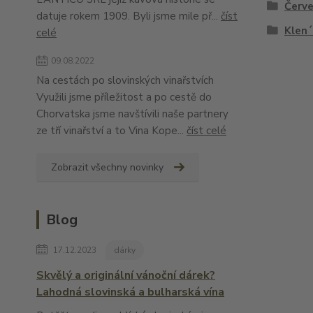
Červe
datuje rokem 1909. Byli jsme mile př...
číst
Klen
celé
09.08.2022
Na cestách po slovinských vinařstvích
Využili jsme příležitost a po cestě do
Chorvatska jsme navštívili naše partnery
ze tří vinařství a to Vina Kope...
číst celé
Zobrazit všechny novinky
Blog
17.12.2023
dárky
Skvělý a originální vánoční dárek?
Lahodná slovinská a bulharská vína