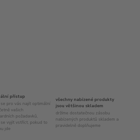
uální přístup
všechny nabízené produkty
se pro vás najít optimální
jsou většinou skladem
četně vašich
držíme dostatečnou zásobu
ardních požadavků,
nabízených produktů skladem a
se vyjít vstříct, pokud to
pravidelně doplňujeme
hu jde