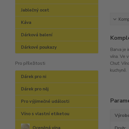
Jablečný ocet
Kompl
Káva
Dárková balení
Komple
Dárkové poukazy
Barva je 
vína.
Ve v
Pro příležitosti
Chuť: Vín
kuchyně.
Dárek pro ni
Dárek pro něj
Param
Pro výjimečné události
Víno s vlastní etiketou
Výrob
Oceněná vína
Druh