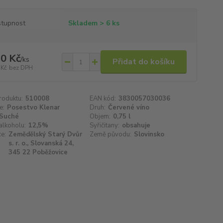
tupnost
Skladem > 6 ks
0 Kč
/
ks
Přidat do košíku
 Kč
bez DPH
roduktu:
510008
EAN kód:
3830057030036
e:
Posestvo Klenar
Druh:
Červené víno
Suché
Objem:
0,75 l
alkoholu:
12,5%
Syřičitany:
obsahuje
e:
Zemědělský Starý Dvůr
Země původu:
Slovinsko
s. r. o., Slovanská 24,
345 22 Poběžovice