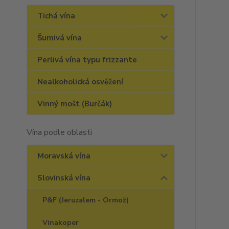
Tichá vína
Šumivá vína
Perlivá vína typu frizzante
Nealkoholická osvěžení
Vinný mošt (Burčák)
Vína podle oblasti
Moravská vína
Slovinská vína
P&F (Jeruzalem - Ormož)
Vinakoper