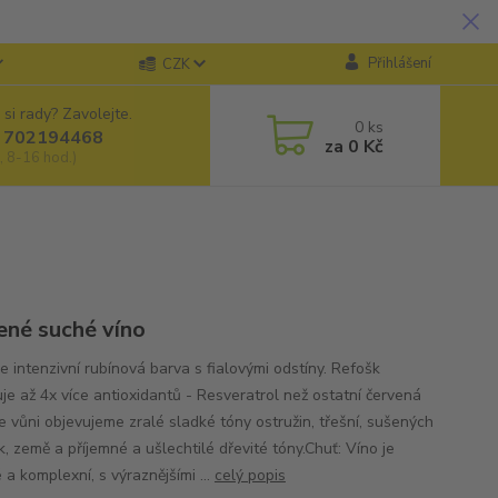
Přihlášení
CZK
 si rady? Zavolejte.
0
ks
 702194468
za
0 Kč
, 8-16 hod.)
ené suché víno
e intenzivní rubínová barva s fialovými odstíny. Refošk
je až 4x více antioxidantů - Resveratrol než ostatní červená
e vůni objevujeme zralé sladké tóny ostružin, třešní, sušených
, země a příjemné a ušlechtilé dřevité tóny.Chuť: Víno je
a komplexní, s výraznějšími ...
celý popis