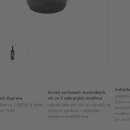
individ
široký sortiment slovinských
snažíme 
ná doprava
vín ze 7 vybraných vinařství
řešení v
dnat za 1.000 Kč a máte
vybrali jsme pro vás to nejlepší od
nestand
za 79 Kč
různých výrobců s nejlepším
snažíme 
poměrem kvalita/cena
jen troc