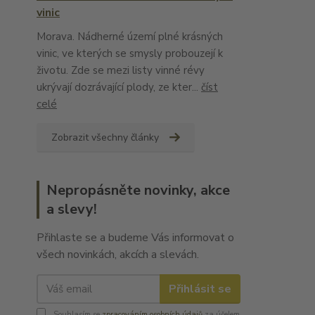
vinic
Morava. Nádherné území plné krásných
vinic, ve kterých se smysly probouzejí k
životu. Zde se mezi listy vinné révy
ukrývají dozrávající plody, ze kter...
číst
celé
Zobrazit všechny články
Nepropásněte novinky, akce
a slevy!
Přihlaste se a budeme Vás informovat o
všech novinkách, akcích a slevách.
Přihlásit se
Souhlasím se
zpracováním osobních údajů
za účelem