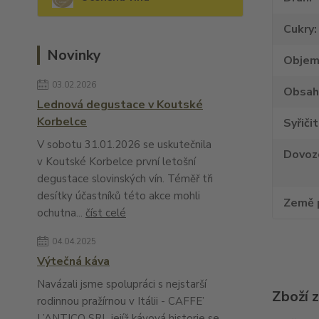
Cukry
Novinky
Obje
03.02.2026
Obsah
Lednová degustace v Koutské
Korbelce
Syřiči
V sobotu 31.01.2026 se uskutečnila
Dovoz
v Koutské Korbelce první letošní
degustace slovinských vín. Téměř tři
desítky účastníků této akce mohli
Země 
ochutna...
číst celé
04.04.2025
Výtečná káva
Navázali jsme spolupráci s nejstarší
Zboží 
rodinnou pražírnou v Itálii - CAFFE’
L’ANTICO SRL jejíž kávová historie se