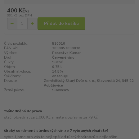
400 Kč
/
ks
331 Kč
bez DPH
Přidat do košíku
Číslo produktu:
510010
EAN kód:
3830057030036
Výrobce:
Posestvo Klenar
Druh:
Červené víno
Cukry:
Suché
Objem:
0,75 l
Obsah alkoholu:
14,5%
Syřičitany:
obsahuje
Dovozce:
Zemědělský Starý Dvůr s. r. o., Slovanská 24, 345 22
Poběžovice
Země původu:
Slovinsko
zvýhodněná doprava
stačí objednat za 1.000 Kč a máte dopravné za 79 Kč
široký sortiment slovinských vín ze 7 vybraných vinařství
vybrali jsme pro vás to nejlepší od různých výrobců s nejlepším