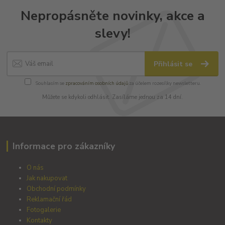
Nepropásněte novinky, akce a
slevy!
Přihlásit se
Souhlasím se
zpracováním osobních údajů
za účelem rozesílky newsletteru.
Můžete se kdykoli odhlásit. Zasíláme jednou za 14 dní.
Informace pro zákazníky
O nás
Jak nakupovat
Obchodní podmínky
Reklamační řád
Fotogalerie
Kontakty