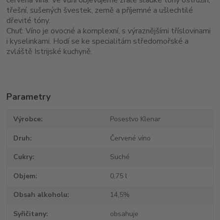
červená vína.
Ve vůni objevujeme zralé sladké tóny ostružin,
třešní, sušených švestek, země a příjemné a ušlechtilé
dřevité tóny.
Chuť: Víno je ovocné a komplexní, s výraznějšími tříslovinami
i kyselinkami. Hodí se ke specialitám středomořské a
zvláště Istrijské kuchyně.
Parametry
Výrobce
Posestvo Klenar
Druh
Červené víno
Cukry
Suché
Objem
0,75 l
Obsah alkoholu
14,5%
Syřičitany
obsahuje