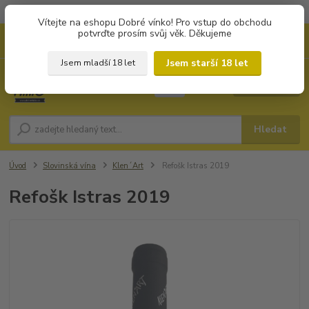
Objednávky od 1.000 Kč mají zvýhodněnou dopravu za 79 Kč.
Vítejte na eshopu Dobré vínko! Pro vstup do obchodu
potvrďte prosím svůj věk. Děkujeme
0
ks
+420 702194468
CZK
za
0 Kč
(Po-Pá, 8-16 hod.)
Jsem starší 18 let
Jsem mladší 18 let
Menu
Hledat
Úvod
Slovinská vína
Klen´Art
Refošk Istras 2019
Refošk Istras 2019