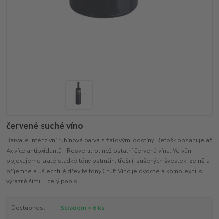
červené suché víno
Barva je intenzivní rubínová barva s fialovými odstíny. Refošk obsahuje až
4x více antioxidantů - Resveratrol než ostatní červená vína. Ve vůni
objevujeme zralé sladké tóny ostružin, třešní, sušených švestek, země a
příjemné a ušlechtilé dřevité tóny.Chuť: Víno je ovocné a komplexní, s
výraznějšími ...
celý popis
Dostupnost
Skladem > 6 ks