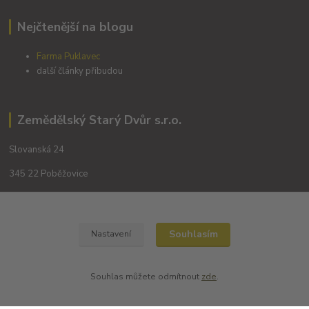
Nejčtenější na blogu
Farma Puklavec
další články přibudou
Zemědělský Starý Dvůr s.r.o.
Slovanská 24
345 22 Poběžovice
Souhlasím
Nastavení
Souhlas můžete odmítnout
zde
.
Kontakty