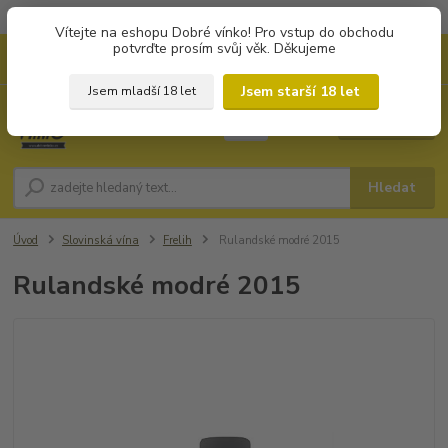
Objednávky od 1.000 Kč mají zvýhodněnou dopravu za 79 Kč.
Vítejte na eshopu Dobré vínko! Pro vstup do obchodu
potvrďte prosím svůj věk. Děkujeme
0
ks
+420 702194468
CZK
za
0 Kč
(Po-Pá, 8-16 hod.)
Jsem starší 18 let
Jsem mladší 18 let
Menu
Hledat
Úvod
Slovinská vína
Frelih
Rulandské modré 2015
Rulandské modré 2015