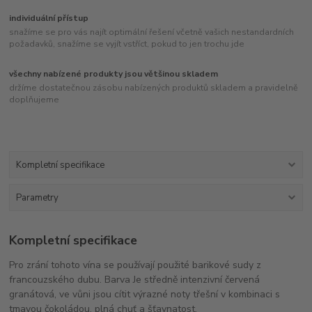
individuální přístup
snažíme se pro vás najít optimální řešení včetně vašich nestandardních
požadavků, snažíme se vyjít vstříct, pokud to jen trochu jde
všechny nabízené produkty jsou většinou skladem
držíme dostatečnou zásobu nabízených produktů skladem a pravidelně
doplňujeme
Kompletní specifikace
Parametry
Kompletní specifikace
Pro zrání tohoto vína se používají použité barikové sudy z
francouzského dubu. Barva Je středně intenzivní červená
granátová, ve vůni jsou cítit výrazné noty třešní v kombinaci s
tmavou čokoládou, plná chuť a šťavnatost.