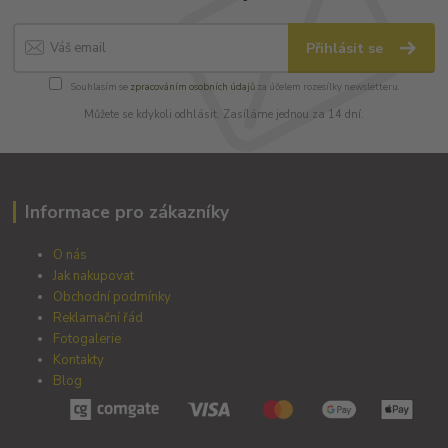
Přihlásit se
Souhlasím se
zpracováním osobních údajů
za účelem rozesílky newsletteru.
Můžete se kdykoli odhlásit. Zasíláme jednou za 14 dní.
Informace pro zákazníky
O nás
Jak nakupovat
Obchodní podmínky
Reklamační řád
Fotogalerie
Kontakty
Blog