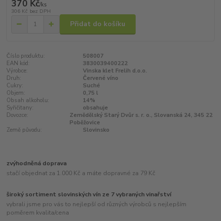
370 Kč
/
ks
306 Kč
bez DPH
Přidat do košíku
Číslo produktu:
508007
EAN kód:
3830039400222
Výrobce:
Vinska klet Frelih d.o.o.
Druh:
Červené víno
Cukry:
Suché
Objem:
0,75 l
Obsah alkoholu:
14%
Syřičitany:
obsahuje
Dovozce:
Zemědělský Starý Dvůr s. r. o., Slovanská 24, 345 22
Poběžovice
Země původu:
Slovinsko
zvýhodněná doprava
stačí objednat za 1.000 Kč a máte dopravné za 79 Kč
široký sortiment slovinských vín ze 7 vybraných vinařství
vybrali jsme pro vás to nejlepší od různých výrobců s nejlepším
poměrem kvalita/cena