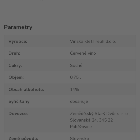
Parametry
Výrobce
Vinska klet Frelih d.o.o.
Druh
Červené víno
Cukry
Suché
Objem
0,75 l
Obsah alkoholu
14%
Syřičitany
obsahuje
Dovozce
Zemědělský Starý Dvůr s. r. o.,
Slovanská 24, 345 22
Poběžovice
Země původu
Slovinsko