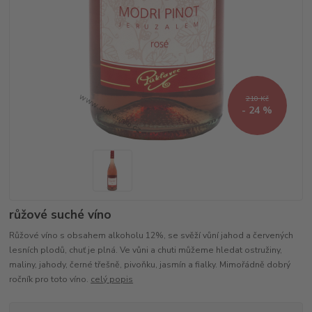
210 Kč
- 24 %
růžové suché víno
Růžové víno s obsahem alkoholu 12%, se svěží vůní jahod a červených
lesních plodů, chuť je plná. Ve vůni a chuti můžeme hledat ostružiny,
maliny, jahody, černé třešně, pivoňku, jasmín a fialky. Mimořádně dobrý
ročník pro toto víno.
celý popis