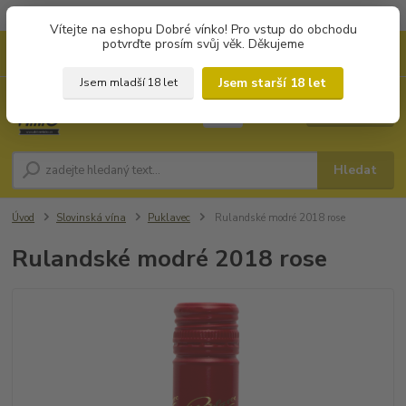
Objednávky od 1.000 Kč mají zvýhodněnou dopravu za 79 Kč.
Vítejte na eshopu Dobré vínko! Pro vstup do obchodu
potvrďte prosím svůj věk. Děkujeme
0
ks
+420 702194468
CZK
za
0 Kč
(Po-Pá, 8-16 hod.)
Jsem starší 18 let
Jsem mladší 18 let
Menu
Hledat
Úvod
Slovinská vína
Puklavec
Rulandské modré 2018 rose
Rulandské modré 2018 rose