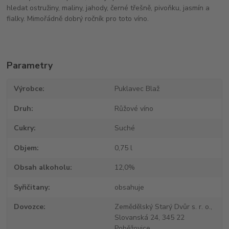
hledat ostružiny, maliny, jahody, černé třešně, pivoňku, jasmín a
fialky. Mimořádně dobrý ročník pro toto víno.
Parametry
Výrobce
Puklavec Blaž
Druh
Růžové víno
Cukry
Suché
Objem
0,75 l
Obsah alkoholu
12,0%
Syřičitany
obsahuje
Dovozce
Zemědělský Starý Dvůr s. r. o.,
Slovanská 24, 345 22
Poběžovice