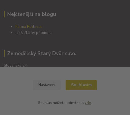
Nejčtenější na blogu
Farma Puklavec
další články přibudou
Zemědělský Starý Dvůr s.r.o.
Slovanská 24
345 22 Poběžovice
Souhlasím
Nastavení
Souhlas můžete odmítnout
zde
.
Kontakty