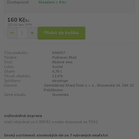
Dostupnost
Skladem > 6 ks
160 Kč
/
ks
132 Kč
bez DPH
Přidat do košíku
Číslo produktu:
506007
Výrobce:
Puklavec Blaž
Druh:
Růžové víno
Cukry:
Suché
Objem:
0,75 l
Obsah alkoholu:
12,0%
Syřičitany:
obsahuje
Dovozce:
Zemědělský Starý Dvůr s. r. o., Slovanská 24, 345 22
Poběžovice
Země původu:
Slovinsko
zvýhodněná doprava
stačí objednat za 1.000 Kč a máte dopravné za 79 Kč
široký sortiment slovinských vín ze 7 vybraných vinařství