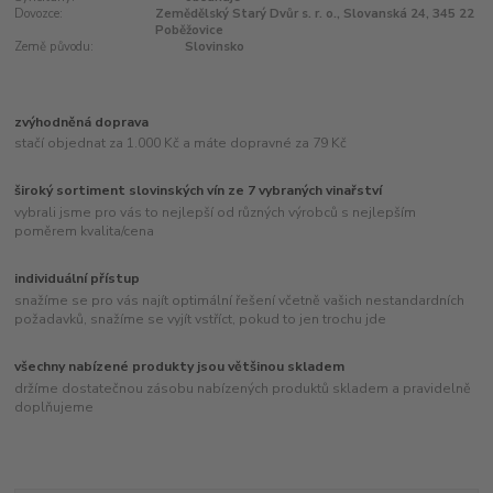
Dovozce:
Zemědělský Starý Dvůr s. r. o., Slovanská 24, 345 22
Poběžovice
Země původu:
Slovinsko
zvýhodněná doprava
stačí objednat za 1.000 Kč a máte dopravné za 79 Kč
široký sortiment slovinských vín ze 7 vybraných vinařství
vybrali jsme pro vás to nejlepší od různých výrobců s nejlepším
poměrem kvalita/cena
individuální přístup
snažíme se pro vás najít optimální řešení včetně vašich nestandardních
požadavků, snažíme se vyjít vstříct, pokud to jen trochu jde
všechny nabízené produkty jsou většinou skladem
držíme dostatečnou zásobu nabízených produktů skladem a pravidelně
doplňujeme