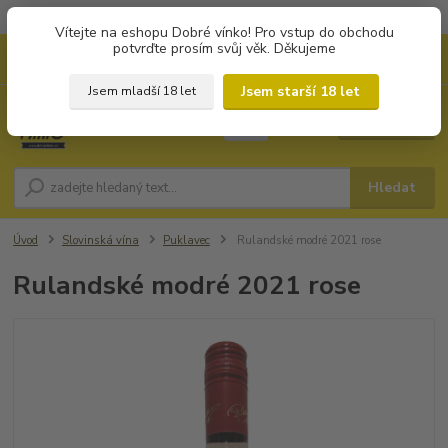
Objednávky od 1.000 Kč mají zvýhodněnou dopravu za 79 Kč.
Vítejte na eshopu Dobré vínko! Pro vstup do obchodu
potvrďte prosím svůj věk. Děkujeme
0
ks
+420 702194468
CZK
za
0 Kč
(Po-Pá, 8-16 hod.)
Jsem starší 18 let
Jsem mladší 18 let
Menu
Hledat
Úvod
Slovinská vína
Puklavec
Rulandské modré 2021 rose
Rulandské modré 2021 rose