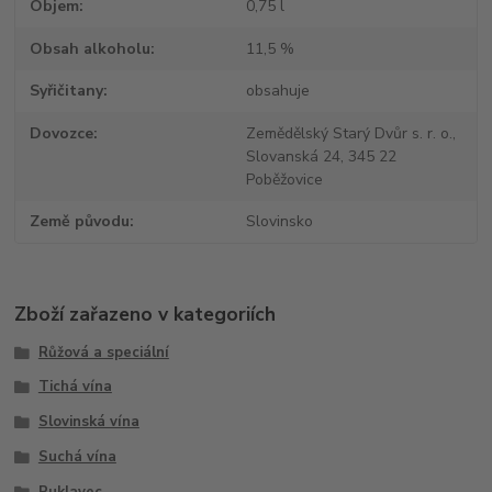
Objem
0,75 l
Obsah alkoholu
11,5 %
Syřičitany
obsahuje
Dovozce
Zemědělský Starý Dvůr s. r. o.,
Slovanská 24, 345 22
Poběžovice
Země původu
Slovinsko
Zboží zařazeno v kategoriích
Růžová a speciální
Tichá vína
Slovinská vína
Suchá vína
Puklavec