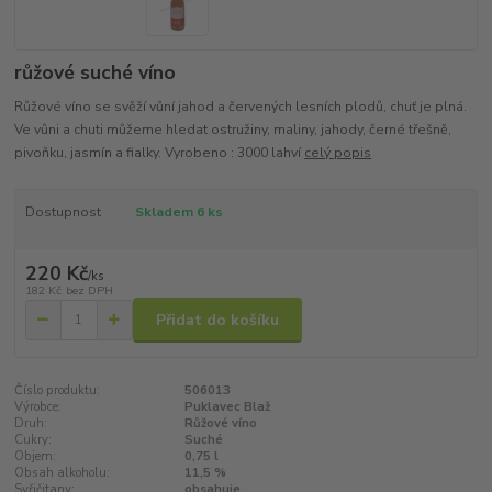
růžové suché víno
Růžové víno se svěží vůní jahod a červených lesních plodů, chuť je plná.
Ve vůni a chuti můžeme hledat ostružiny, maliny, jahody, černé třešně,
pivoňku, jasmín a fialky. Vyrobeno : 3000 lahví
celý popis
Dostupnost
Skladem 6 ks
220 Kč
/
ks
182 Kč
bez DPH
Přidat do košíku
Číslo produktu:
506013
Výrobce:
Puklavec Blaž
Druh:
Růžové víno
Cukry:
Suché
Objem:
0,75 l
Obsah alkoholu:
11,5 %
Syřičitany:
obsahuje