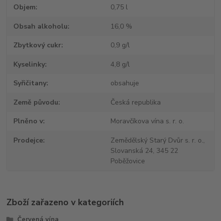
Objem
0,75 l
Obsah alkoholu
16,0 %
Zbytkový cukr
0,9 g/l
Kyselinky
4,8 g/l
Syřičitany
obsahuje
Země původu
Česká republika
Plněno v
Moravčíkova vína s. r. o.
Prodejce
Zemědělský Starý Dvůr s. r. o.,
Slovanská 24, 345 22
Poběžovice
Zboží zařazeno v kategoriích
Červená vína