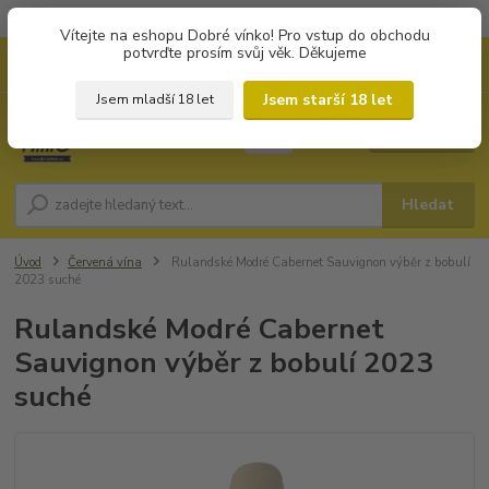
Objednávky od 1.000 Kč mají zvýhodněnou dopravu za 79 Kč.
Vítejte na eshopu Dobré vínko! Pro vstup do obchodu
potvrďte prosím svůj věk. Děkujeme
0
ks
+420 702194468
CZK
za
0 Kč
(Po-Pá, 8-16 hod.)
Jsem starší 18 let
Jsem mladší 18 let
Menu
Hledat
Úvod
Červená vína
Rulandské Modré Cabernet Sauvignon výběr z bobulí
2023 suché
Rulandské Modré Cabernet
Sauvignon výběr z bobulí 2023
suché