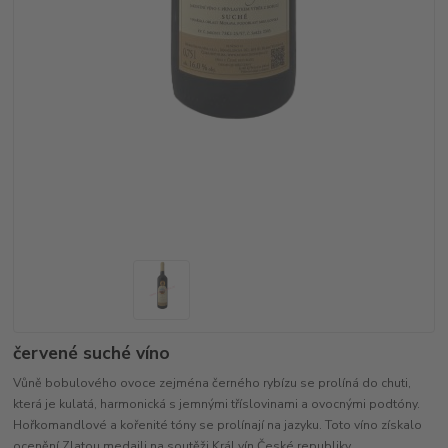
červené suché víno
Vůně bobulového ovoce zejména černého rybízu se prolíná do chuti,
která je kulatá, harmonická s jemnými tříslovinami a ovocnými podtóny.
Hořkomandlové a kořenité tóny se prolínají na jazyku. Toto víno získalo
ocenění Zlatou medaili na soutěži Král vín České republiky.