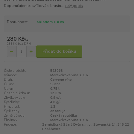
Doporučujeme: svíčková s brusin...
celý popis
Dostupnost
Skladem > 6 ks
280 Kč
/
ks
231 Kč
bez DPH
Přidat do košíku
Číslo produktu:
523063
Výrobce:
Moravčíkova vína s. r. o.
Druh:
Červené víno
Cukry:
Suché
Objem:
0,75 l
Obsah alkoholu:
16,0 %
Zbytkový cukr:
0,9 g/l
Kyselinky:
4,8 g/l
Hmotnost:
1,3
Syřičitany:
obsahuje
Země původu:
Česká republika
Plněno v:
Moravčíkova vína s. r. o.
Prodejce:
Zemědělský Starý Dvůr s. r. o., Slovanská 24, 345 22
Poběžovice