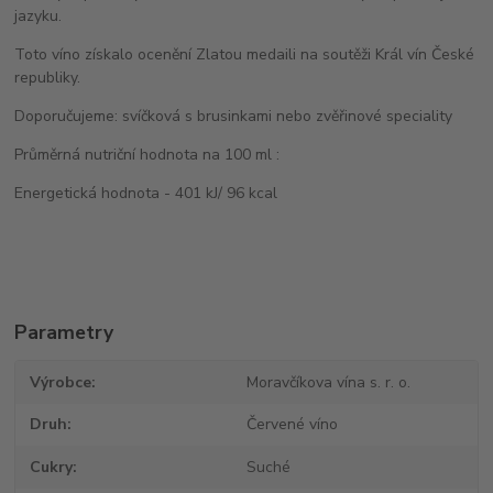
jazyku.
Toto víno získalo ocenění Zlatou medaili na soutěži Král vín České
republiky.
Doporučujeme: svíčková s brusinkami nebo zvěřinové speciality
Průměrná nutriční hodnota na 100 ml :
Energetická hodnota - 401 kJ/ 96 kcal
Parametry
Výrobce
Moravčíkova vína s. r. o.
Druh
Červené víno
Cukry
Suché