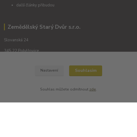
další články přibudou
Zemědělský Starý Dvůr s.r.o.
Slovanská 24
345 22 Poběžovice
Souhlasím
Nastavení
Souhlas můžete odmítnout
zde
.
Kontakty
+420 702194468
(Po-Pá, 8-16 hod.)
obchod@dobrevinko.cz