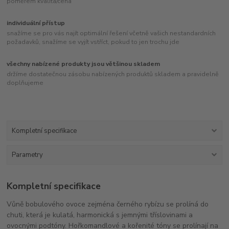
poměrem kvalita/cena
individuální přístup
snažíme se pro vás najít optimální řešení včetně vašich nestandardních
požadavků, snažíme se vyjít vstříct, pokud to jen trochu jde
všechny nabízené produkty jsou většinou skladem
držíme dostatečnou zásobu nabízených produktů skladem a pravidelně
doplňujeme
Kompletní specifikace
Parametry
Kompletní specifikace
Vůně bobulového ovoce zejména černého rybízu se prolíná do
chuti, která je kulatá, harmonická s jemnými tříslovinami a
ovocnými podtóny. Hořkomandlové a kořenité tóny se prolínají na