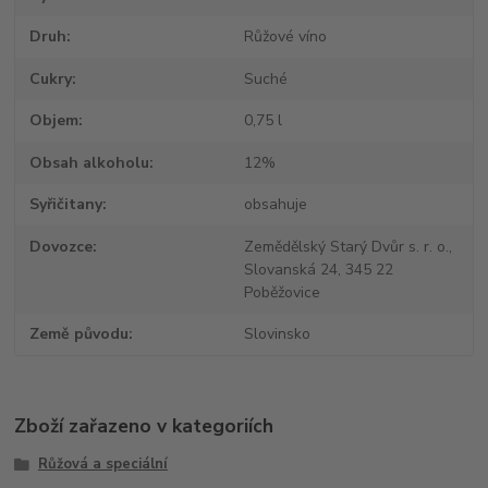
Druh
Růžové víno
Cukry
Suché
Objem
0,75 l
Obsah alkoholu
12%
Syřičitany
obsahuje
Dovozce
Zemědělský Starý Dvůr s. r. o.,
Slovanská 24, 345 22
Poběžovice
Země původu
Slovinsko
Zboží zařazeno v kategoriích
Růžová a speciální