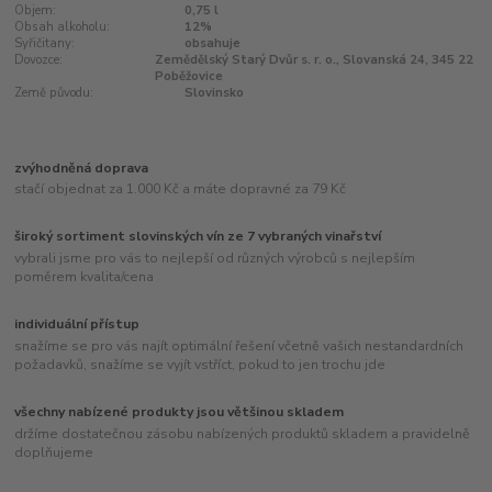
Objem:
0,75 l
Obsah alkoholu:
12%
Syřičitany:
obsahuje
Dovozce:
Zemědělský Starý Dvůr s. r. o., Slovanská 24, 345 22
Poběžovice
Země původu:
Slovinsko
zvýhodněná doprava
stačí objednat za 1.000 Kč a máte dopravné za 79 Kč
široký sortiment slovinských vín ze 7 vybraných vinařství
vybrali jsme pro vás to nejlepší od různých výrobců s nejlepším
poměrem kvalita/cena
individuální přístup
snažíme se pro vás najít optimální řešení včetně vašich nestandardních
požadavků, snažíme se vyjít vstříct, pokud to jen trochu jde
všechny nabízené produkty jsou většinou skladem
držíme dostatečnou zásobu nabízených produktů skladem a pravidelně
doplňujeme