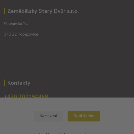
Zemědělský Starý Dvůr s.r.o.
Slovanská 24
345 22 Poběžovice
Kontakty
+420 702194468
(Po-Pá, 8-16 hod.)
obchod@dobrevinko.cz
Souhlasím
Nastavení