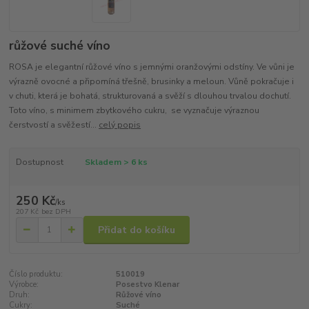
růžové suché víno
ROSA je elegantní růžové víno s jemnými oranžovými odstíny. Ve vůni je
výrazně ovocné a připomíná třešně, brusinky a meloun. Vůně pokračuje i
v chuti, která je bohatá, strukturovaná a svěží s dlouhou trvalou dochutí.
Toto víno, s minimem zbytkového cukru, se vyznačuje výraznou
čerstvostí a svěžestí...
celý popis
Dostupnost
Skladem > 6 ks
250 Kč
/
ks
207 Kč
bez DPH
Přidat do košíku
Číslo produktu:
510019
Výrobce:
Posestvo Klenar
Druh:
Růžové víno
Cukry:
Suché