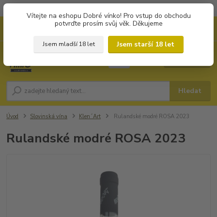
Objednávky od 1.000 Kč mají zvýhodněnou dopravu za 79 Kč.
Vítejte na eshopu Dobré vínko! Pro vstup do obchodu
potvrďte prosím svůj věk. Děkujeme
0
ks
+420 702194468
CZK
za
0 Kč
(Po-Pá, 8-16 hod.)
Jsem starší 18 let
Jsem mladší 18 let
Menu
Hledat
Úvod
Slovinská vína
Klen´Art
Rulandské modré ROSA 2023
Rulandské modré ROSA 2023