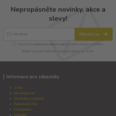
Nepropásněte novinky, akce a
slevy!
Přihlásit se
Souhlasím se
zpracováním osobních údajů
za účelem rozesílky newsletteru.
Můžete se kdykoli odhlásit. Zasíláme jednou za 14 dní.
Informace pro zákazníky
O nás
Jak nakupovat
Obchodní podmínky
Reklamační řád
Fotogalerie
Kontakty