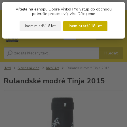
Objednávky od 1.000 Kč mají zvýhodněnou dopravu za 79 Kč.
Vítejte na eshopu Dobré vínko! Pro vstup do obchodu
potvrďte prosím svůj věk. Děkujeme
0
ks
+420 702194468
CZK
za
0 Kč
(Po-Pá, 8-16 hod.)
Jsem starší 18 let
Jsem mladší 18 let
Menu
Hledat
Úvod
Slovinská vína
Klen´Art
Rulandské modré Tinja 2015
Rulandské modré Tinja 2015