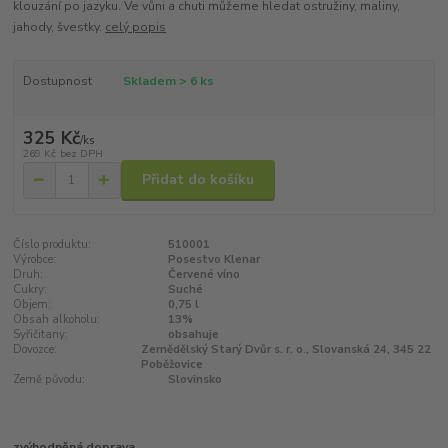
klouzání po jazyku. Ve vůni a chuti můžeme hledat ostružiny, maliny,
jahody, švestky.
celý popis
Dostupnost
Skladem > 6 ks
325 Kč
/
ks
269 Kč
bez DPH
Přidat do košíku
Číslo produktu:
510001
Výrobce:
Posestvo Klenar
Druh:
Červené víno
Cukry:
Suché
Objem:
0,75 l
Obsah alkoholu:
13%
Syřičitany:
obsahuje
Dovozce:
Zemědělský Starý Dvůr s. r. o., Slovanská 24, 345 22
Poběžovice
Země původu:
Slovinsko
zvýhodněná doprava