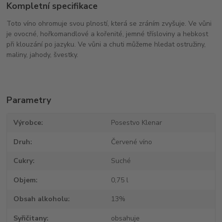
Kompletní specifikace
Toto víno ohromuje svou plností, která se zráním zvyšuje. Ve vůni
je ovocné, hořkomandlové a kořenité, jemné třísloviny a hebkost
při klouzání po jazyku. Ve vůni a chuti můžeme hledat ostružiny,
maliny, jahody, švestky.
Parametry
Výrobce
Posestvo Klenar
Druh
Červené víno
Cukry
Suché
Objem
0,75 l
Obsah alkoholu
13%
Syřičitany
obsahuje