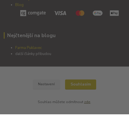
Blog
Nejčtenější na blogu
Farma Puklavec
další články přibudou
Zemědělský Starý Dvůr s.r.o.
Souhlasím
Nastavení
Slovanská 24
345 22 Poběžovice
Souhlas můžete odmítnout
zde
.