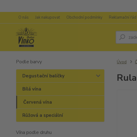
O nás
Jak nakupovat
Obchodní podmínky
Reklamační řád
Podle barvy
Úvod
Č
Rula
Degustační balíčky
Bílá vína
Červená vína
Růžová a speciální
Vína podle druhu