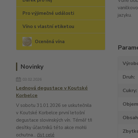
Dárek pro něj
Vůně bobu
vanilkovo
Pro výjimečné události
jazyku.
Víno s vlastní etiketou
Oceněná vína
Param
Výrob
Novinky
Druh
03.02.2026
Lednová degustace v Koutské
Cukry
Korbelce
Obje
V sobotu 31.01.2026 se uskutečnila
v Koutské Korbelce první letošní
Obsah
degustace slovinských vín. Téměř tři
desítky účastníků této akce mohli
Zbytko
ochutna...
číst celé