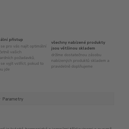
uální přístup
všechny nabízené produkty
se pro vás najít optimální
jsou většinou skladem
četně vašich
držíme dostatečnou zásobu
ardních požadavků,
nabízených produktů skladem a
se vyjít vstříct, pokud to
pravidelně doplňujeme
hu jde
Parametry