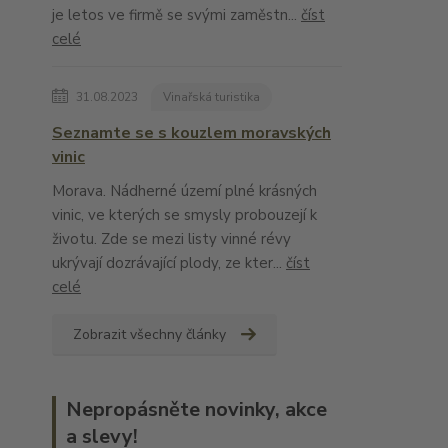
je letos ve firmě se svými zaměstn...
číst
celé
31.08.2023
Vinařská turistika
Seznamte se s kouzlem moravských
vinic
Morava. Nádherné území plné krásných
vinic, ve kterých se smysly probouzejí k
životu. Zde se mezi listy vinné révy
ukrývají dozrávající plody, ze kter...
číst
celé
Zobrazit všechny články
Nepropásněte novinky, akce
a slevy!