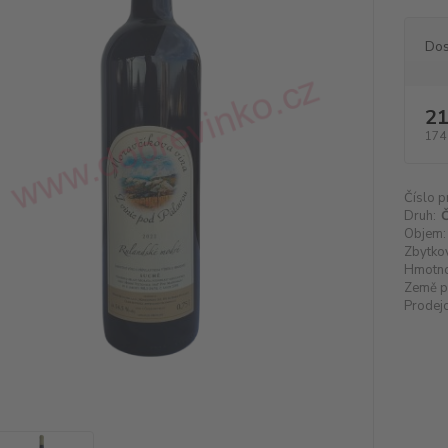
Dos
21
174
Číslo p
Druh:
Č
Objem:
Zbytkov
Hmotno
Země p
Prodejc