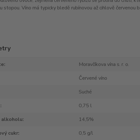
lového ovoce, zejména červeného rybízu se prolíná do chuti, kte
u stopou. Víno má typicky bledě rubínovou až cihlově červenou b
etry
ce
Moravčíkova vína s. r. o.
Červené víno
Suché
m
0,75 l
 alkoholu
14,5%
vý cukr
0,5 g/l