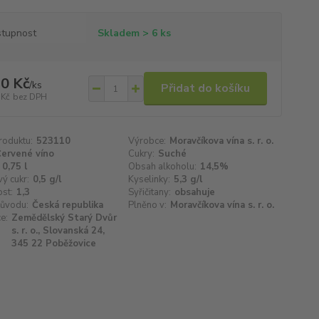
tupnost
Skladem > 6 ks
0 Kč
/
ks
Přidat do košíku
 Kč
bez DPH
roduktu:
523110
Výrobce:
Moravčíkova vína s. r. o.
ervené víno
Cukry:
Suché
0,75 l
Obsah alkoholu:
14,5%
ý cukr:
0,5 g/l
Kyselinky:
5,3 g/l
st:
1,3
Syřičitany:
obsahuje
ůvodu:
Česká republika
Plněno v:
Moravčíkova vína s. r. o.
e:
Zemědělský Starý Dvůr
s. r. o., Slovanská 24,
345 22 Poběžovice