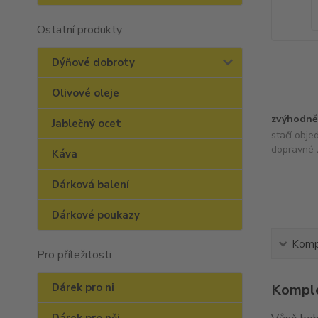
Ostatní produkty
Dýňové dobroty
Olivové oleje
zvýhodně
Jablečný ocet
stačí obje
dopravné 
Káva
Dárková balení
Dárkové poukazy
Kompl
Pro příležitosti
Dárek pro ni
Komple