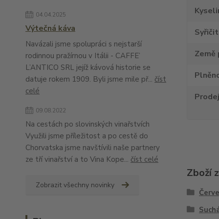
Kyseli
04.04.2025
Výtečná káva
Syřiči
Navázali jsme spolupráci s nejstarší
Země 
rodinnou pražírnou v Itálii - CAFFE’
L’ANTICO SRL jejíž kávová historie se
Plněno
datuje rokem 1909. Byli jsme mile př...
číst
celé
Prode
09.08.2022
Na cestách po slovinských vinařstvích
Využili jsme příležitost a po cestě do
Chorvatska jsme navštívili naše partnery
ze tří vinařství a to Vina Kope...
číst celé
Zboží 
Zobrazit všechny novinky
Červe
Suchá