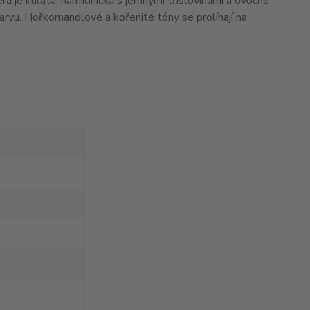
rá je kulatá, harmonická s jemnými tříslovinami a ovocně
arvu. Hořkomandlové a kořenité tóny se prolínají na