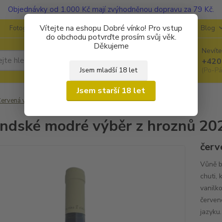
Objednávky od 1.000 Kč mají zvýhodněnou dopravu za 79 Kč.
Vítejte na eshopu Dobré vínko! Pro vstup
Fotogalerie
Kontakty
Ochrana soukromí
O vinařstvích
Blog
do obchodu potvrďte prosím svůj věk.
Děkujeme
Nevíte
Hledat
+420
Jsem mladší 18 let
(Po-Pá
Jsem starší 18 let
ervená vína
Rulandské modré výběr z hroznů 2022 suché
ndské modré výběr z hroznů 20
červ
Vůně b
chuti, 
vanilk
červen
jazyku