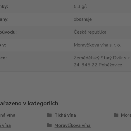
nky
5,3 g/l
tany
obsahuje
původu
Česká republika
 v
Moravčíkova vína s. r. o.
jce
Zemědělský Starý Dvůr s. r.
24, 345 22 Poběžovice
zařazeno v kategoriích
ná vína
Tichá vína
Mora
 vína
Moravčíkova vína