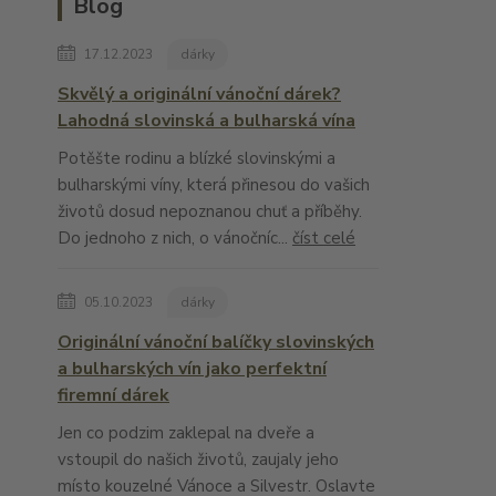
Blog
17.12.2023
dárky
Skvělý a originální vánoční dárek?
Lahodná slovinská a bulharská vína
Potěšte rodinu a blízké slovinskými a
bulharskými víny, která přinesou do vašich
životů dosud nepoznanou chuť a příběhy.
Do jednoho z nich, o vánočníc...
číst celé
05.10.2023
dárky
Originální vánoční balíčky slovinských
a bulharských vín jako perfektní
firemní dárek
Jen co podzim zaklepal na dveře a
vstoupil do našich životů, zaujaly jeho
místo kouzelné Vánoce a Silvestr. Oslavte