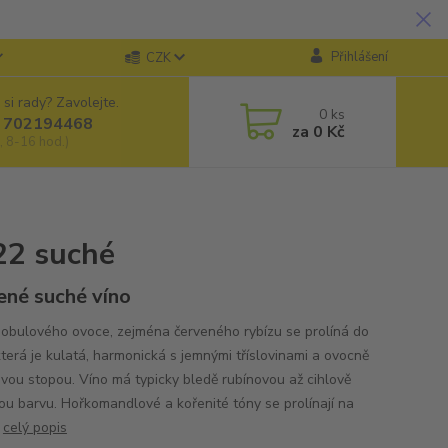
Přihlášení
CZK
 si rady? Zavolejte.
0
ks
 702194468
za
0 Kč
, 8-16 hod.)
22 suché
ené suché víno
obulového ovoce, zejména červeného rybízu se prolíná do
která je kulatá, harmonická s jemnými tříslovinami a ovocně
ovou stopou. Víno má typicky bledě rubínovou až cihlově
ou barvu. Hořkomandlové a kořenité tóny se prolínají na
.
celý popis