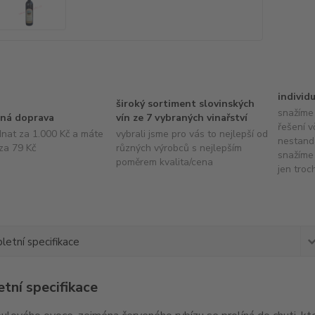
individ
široký sortiment slovinských
snažíme 
ná doprava
vín ze 7 vybraných vinařství
řešení v
dnat za 1.000 Kč a máte
vybrali jsme pro vás to nejlepší od
nestand
za 79 Kč
různých výrobců s nejlepším
snažíme 
poměrem kvalita/cena
jen troc
etní specifikace
tní specifikace