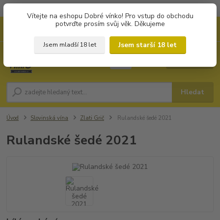
Objednávky od 1.000 Kč mají zvýhodněnou dopravu za 79 Kč.
Vítejte na eshopu Dobré vínko! Pro vstup do obchodu
potvrďte prosím svůj věk. Děkujeme
0
ks
+420 702194468
CZK
za
0 Kč
(Po-Pá, 8-16 hod.)
Jsem starší 18 let
Jsem mladší 18 let
Menu
Hledat
Úvod
Slovinská vína
Zlati Grič
Rulandské šedé 2021
Rulandské šedé 2021