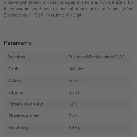
a červených jablek, s nádechem pepře a koření. Vychutnáte si ho
k těstovinám, vepřovému masu, plodům moře a měkkým sýrům.
Zbytkový cukr : 5 g/l Kyselinky : 6,49 g/l
Parametry
Výrobce
Puklavec&Family wines D.O.O.
Druh
bílé víno
Cukry
Suché
Objem
0,75 l
Obsah alkoholu
14%
Zbytkový cukr
5 g/l
Kyselinky
6,49 g/l