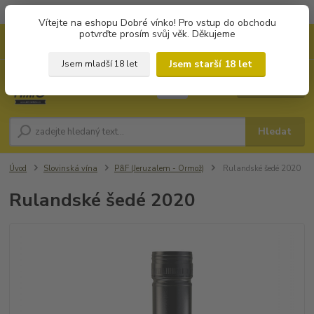
Objednávky od 1.000 Kč mají zvýhodněnou dopravu za 79 Kč.
Vítejte na eshopu Dobré vínko! Pro vstup do obchodu
potvrďte prosím svůj věk. Děkujeme
0
ks
+420 702194468
CZK
za
0 Kč
(Po-Pá, 8-16 hod.)
Jsem starší 18 let
Jsem mladší 18 let
Menu
Hledat
Úvod
Slovinská vína
P&F (Jeruzalem - Ormož)
Rulandské šedé 2020
Rulandské šedé 2020