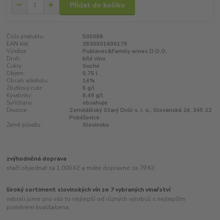
Přidat do košíku
Číslo produktu:
505068
EAN kód:
3830001600179
Výrobce:
Puklavec&Family wines D.O.O.
Druh:
bílé víno
Cukry:
Suché
Objem:
0,75 l
Obsah alkoholu:
14%
Zbytkový cukr:
5 g/l
Kyselinky:
6,49 g/l
Syřičitany:
obsahuje
Dovozce:
Zemědělský Starý Dvůr s. r. o., Slovanská 24, 345 22
Poběžovice
Země původu:
Slovinsko
zvýhodněná doprava
stačí objednat za 1.000 Kč a máte dopravné za 79 Kč
široký sortiment slovinských vín ze 7 vybraných vinařství
vybrali jsme pro vás to nejlepší od různých výrobců s nejlepším
poměrem kvalita/cena