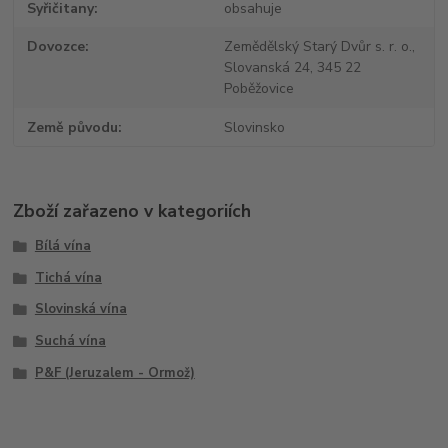
Syřičitany
obsahuje
Dovozce
Zemědělský Starý Dvůr s. r. o.,
Slovanská 24, 345 22
Poběžovice
Země původu
Slovinsko
Zboží zařazeno v kategoriích
Bílá vína
Tichá vína
Slovinská vína
Suchá vína
P&F (Jeruzalem - Ormož)