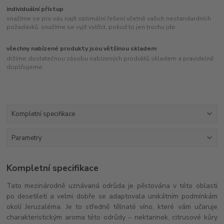
individuální přístup
snažíme se pro vás najít optimální řešení včetně vašich nestandardních
požadavků, snažíme se vyjít vstříct, pokud to jen trochu jde
všechny nabízené produkty jsou většinou skladem
držíme dostatečnou zásobu nabízených produktů skladem a pravidelně
doplňujeme
Kompletní specifikace
Parametry
Kompletní specifikace
Tato mezinárodně uznávaná odrůda je pěstována v této oblasti
po desetiletí a velmi dobře se adaptovala unikátním podmínkám
okolí Jeruzaléma. Je to středně tělnaté víno, které vám učaruje
charakteristickým aroma této odrůdy – nektarinek, citrusové kůry