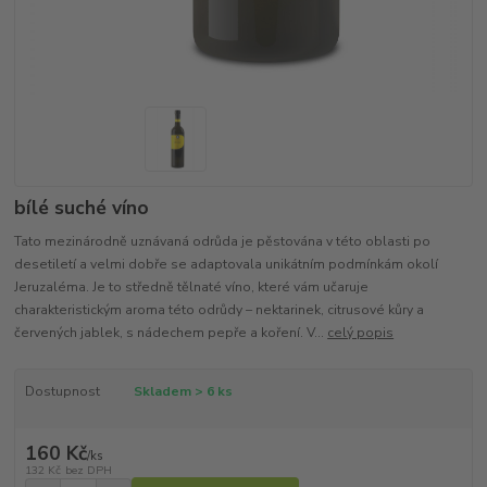
bílé suché víno
Tato mezinárodně uznávaná odrůda je pěstována v této oblasti po
desetiletí a velmi dobře se adaptovala unikátním podmínkám okolí
Jeruzaléma. Je to středně tělnaté víno, které vám učaruje
charakteristickým aroma této odrůdy – nektarinek, citrusové kůry a
červených jablek, s nádechem pepře a koření. V...
celý popis
Dostupnost
Skladem > 6 ks
160 Kč
/
ks
132 Kč
bez DPH