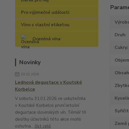
Dárek pro něj
Param
Pro výjimečné události
Výrob
Víno s vlastní etiketou
Druh
Oceněná vína
Cukry
Obje
Novinky
Obsah
03.02.2026
Lednová degustace v Koutské
Zbytko
Korbelce
Kyseli
V sobotu 31.01.2026 se uskutečnila
v Koutské Korbelce první letošní
Syřiči
degustace slovinských vín. Téměř tři
desítky účastníků této akce mohli
Země 
ochutna...
číst celé