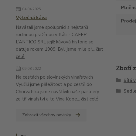
Plněno
04.04.2025
Výtečná káva
Prode
Navázali jsme spolupráci s nejstarší
rodinnou pražírnou v Itálii - CAFFE’
L’ANTICO SRL jejíž kávová historie se
datuje rokem 1909. Byli jsme mile př...
číst
celé
Zboží 
09.08.2022
Na cestách po slovinských vinařstvích
Bílá 
Využili jsme příležitost a po cestě do
Sedle
Chorvatska jsme navštívili naše partnery
ze tří vinařství a to Vina Kope...
číst celé
Zobrazit všechny novinky