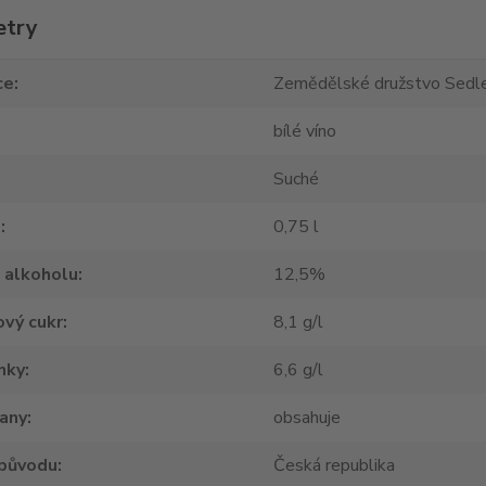
etry
ce
Zemědělské družstvo Sedle
bílé víno
Suché
m
0,75 l
 alkoholu
12,5%
vý cukr
8,1 g/l
nky
6,6 g/l
tany
obsahuje
původu
Česká republika