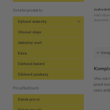
zvýhodně
Ostatní produkty
stačí obje
dopravné 
Dýňové dobroty
Olivové oleje
Jablečný ocet
Kompl
Káva
Dárková balení
Komple
Dárkové poukazy
Víno má n
plané br
Pro příležitosti
nebo drů
Dárek pro ni