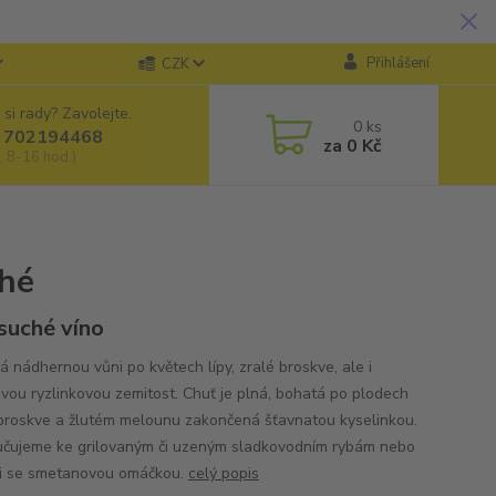
Přihlášení
CZK
 si rady? Zavolejte.
0
ks
 702194468
za
0 Kč
, 8-16 hod.)
ché
 suché víno
á nádhernou vůni po květech lípy, zralé broskve, ale i
vou ryzlinkovou zemitost. Chuť je plná, bohatá po plodech
broskve a žlutém melounu zakončená šťavnatou kyselinkou.
čujeme ke grilovaným či uzeným sladkovodním rybám nebo
i se smetanovou omáčkou.
celý popis