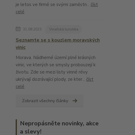
je letos ve firmě se svými zaměstn...
číst
celé
31.08.2023
Vinařská turistika
Seznamte se s kouzlem moravských
vinic
Morava. Nádherné území plné krásných
vinic, ve kterých se smysly probouzejí k
životu. Zde se mezi listy vinné révy
ukrývají dozrávající plody, ze kter...
číst
celé
Zobrazit všechny články
Nepropásněte novinky, akce
a slevy!