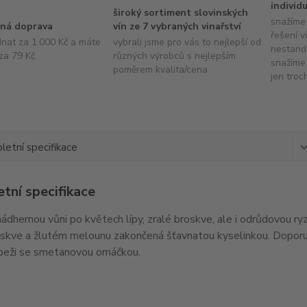
individ
široký sortiment slovinských
snažíme 
ná doprava
vín ze 7 vybraných vinařství
řešení v
dnat za 1.000 Kč a máte
vybrali jsme pro vás to nejlepší od
nestand
za 79 Kč
různých výrobců s nejlepším
snažíme 
poměrem kvalita/cena
jen troc
etní specifikace
tní specifikace
ádhernou vůni po květech lípy, zralé broskve, ale i odrůdovou ry
oskve a žlutém melounu zakončená šťavnatou kyselinkou. Dopor
beži se smetanovou omáčkou.