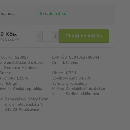
tupnost
Skladem 3 ks
9 Kč
/
ks
Přidat do košíku
 Kč
bez DPH
roduktu:
520017
EAN kód:
8594052785944
e:
Zemědělské družstvo
Druh:
bílé víno
Sedlec u Mikulova
Suché
Objem:
0,75 l
alkoholu:
12,5%
Zbytkový cukr:
8,1 g/l
ky:
6,6 g/l
Syřičitany:
obsahuje
ůvodu:
Česká republika
Plněno
Zemědělské družstvo
v:
Sedlec u Mikulova
e:
Zemědělský Starý Dvůr
s. r. o., Slovanská 24,
345 22 Poběžovice