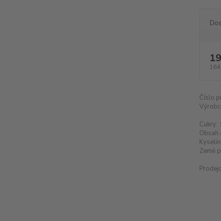
Dos
19
164
Číslo p
Výrobc
Cukry:
Obsah 
Kyselin
Země p
Prodejc