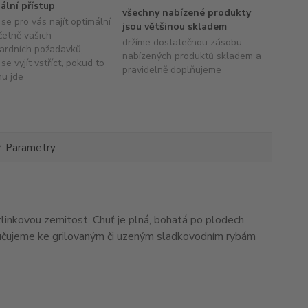
uální přístup
všechny nabízené produkty
se pro vás najít optimální
jsou většinou skladem
četně vašich
držíme dostatečnou zásobu
ardních požadavků,
nabízených produktů skladem a
se vyjít vstříct, pokud to
pravidelně doplňujeme
hu jde
Parametry
zlinkovou zemitost. Chuť je plná, bohatá po plodech
učujeme ke grilovaným či uzeným sladkovodním rybám