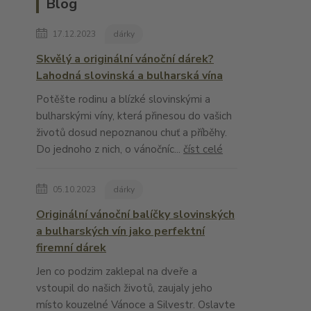
Blog
17.12.2023
dárky
Skvělý a originální vánoční dárek?
Lahodná slovinská a bulharská vína
Potěšte rodinu a blízké slovinskými a
bulharskými víny, která přinesou do vašich
životů dosud nepoznanou chuť a příběhy.
Do jednoho z nich, o vánočníc...
číst celé
05.10.2023
dárky
Originální vánoční balíčky slovinských
a bulharských vín jako perfektní
firemní dárek
Jen co podzim zaklepal na dveře a
vstoupil do našich životů, zaujaly jeho
místo kouzelné Vánoce a Silvestr. Oslavte