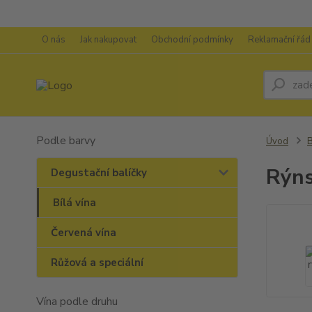
O nás
Jak nakupovat
Obchodní podmínky
Reklamační řád
Podle barvy
Úvod
B
Rýns
Degustační balíčky
Bílá vína
Červená vína
Růžová a speciální
Vína podle druhu