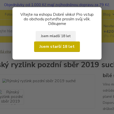
Objednávky od 1.000 Kč mají zvýhodněnou dopravu za 79 Kč.
Vítejte na eshopu Dobré vínko! Pro vstup
Fotogalerie
Kontakty
Ochrana soukromí
O vinařstvích
Blog
do obchodu potvrďte prosím svůj věk.
Děkujeme
Nevíte
Hledat
+420
Jsem mladší 18 let
(Po-Pá
Jsem starší 18 let
ílá vína
Rýnský ryzlink pozdní sběr 2019 suché
ký ryzlink pozdní sběr 2019 su
bílé
Víno m
odrůdo
plané 
Doporu
drůbež