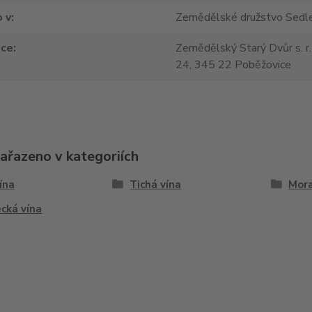
 v
Zemědělské družstvo Sedle
jce
Zemědělský Starý Dvůr s. r.
24, 345 22 Poběžovice
zařazeno v kategoriích
vína
Tichá vína
Mora
cká vína