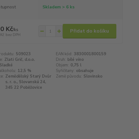
tupnost
Skladem > 6 ks
0 Kč
/
ks
Přidat do košíku
 Kč
bez DPH
roduktu:
509023
EAN kód:
3830001800159
e:
Zlati Grič, d.o.o.
Druh:
bílé víno
Sladké
Objem:
0,75 l
alkoholu:
12,5 %
Syřičitany:
obsahuje
e:
Zemědělský Starý Dvůr
Země původu:
Slovinsko
s. r. o., Slovanská 24,
345 22 Poběžovice