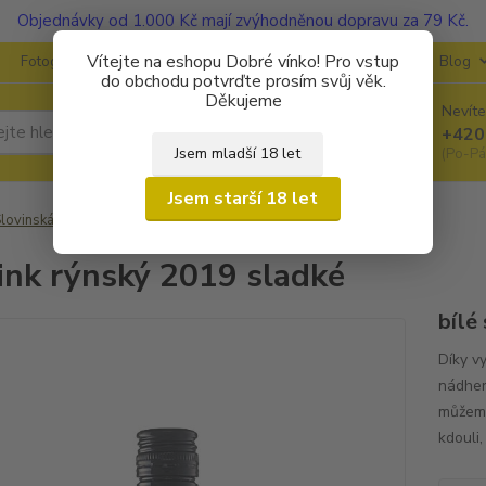
Objednávky od 1.000 Kč mají zvýhodněnou dopravu za 79 Kč.
Vítejte na eshopu Dobré vínko! Pro vstup
Fotogalerie
Kontakty
Ochrana soukromí
O vinařstvích
Blog
do obchodu potvrďte prosím svůj věk.
Děkujeme
Nevíte
Hledat
+420
Jsem mladší 18 let
(Po-Pá
Jsem starší 18 let
lovinská vína
Zlati Grič
Ryzlink rýnský 2019 sladké
ink rýnský 2019 sladké
bílé
Díky v
nádher
můžeme
kdouli,