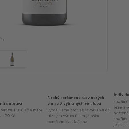
individ
široký sortiment slovinských
snažíme 
ná doprava
vín ze 7 vybraných vinařství
řešení v
dnat za 1.000 Kč a máte
vybrali jsme pro vás to nejlepší od
nestand
za 79 Kč
různých výrobců s nejlepším
snažíme 
poměrem kvalita/cena
jen troc