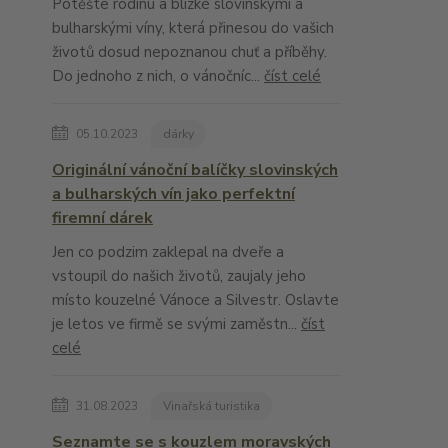
Potěšte rodinu a blízké slovinskými a
bulharskými víny, která přinesou do vašich
životů dosud nepoznanou chuť a příběhy.
Do jednoho z nich, o vánočníc...
číst celé
05.10.2023
dárky
Originální vánoční balíčky slovinských
a bulharských vín jako perfektní
firemní dárek
Jen co podzim zaklepal na dveře a
vstoupil do našich životů, zaujaly jeho
místo kouzelné Vánoce a Silvestr. Oslavte
je letos ve firmě se svými zaměstn...
číst
celé
31.08.2023
Vinařská turistika
Seznamte se s kouzlem moravských