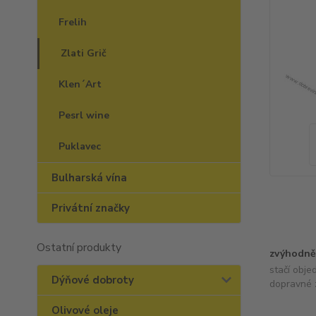
Frelih
Zlati Grič
Klen´Art
Pesrl wine
Puklavec
Bulharská vína
Privátní značky
Ostatní produkty
zvýhodně
stačí obje
Dýňové dobroty
dopravné 
Olivové oleje