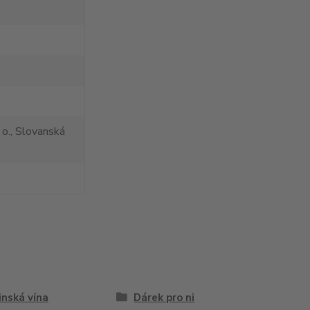
 o., Slovanská
inská vína
Dárek pro ni