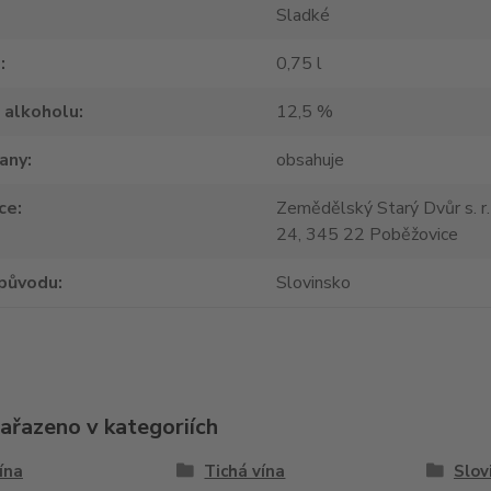
Sladké
m
0,75 l
 alkoholu
12,5 %
tany
obsahuje
ce
Zemědělský Starý Dvůr s. r.
24, 345 22 Poběžovice
původu
Slovinsko
zařazeno v kategoriích
vína
Tichá vína
Slov