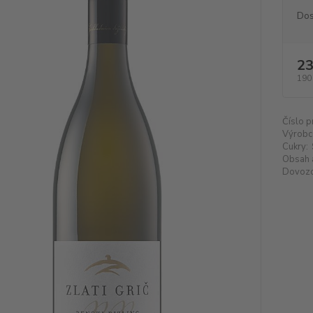
Dos
23
190
Číslo p
Výrobc
Cukry:
Obsah 
Dovozc