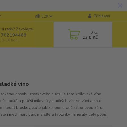
Přihlášení
CZK
 si rady? Zavolejte.
0
ks
 702194468
za
0 Kč
, 8-16 hod.)
 sladké víno
ysokému obsahu zbytkového cukru je toto královské víno
ně sladké a potěší milovníky sladkých vín. Ve vůni a chuti
 hledat broskev, žluté jablko, pomeranč, citronovou kůru,
 ale i med, marcipán, mandle a hrozinky, minerály.
celý popis