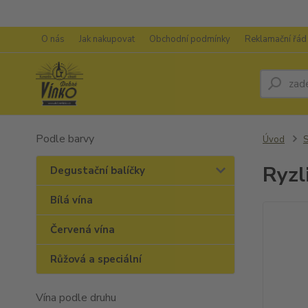
O nás
Jak nakupovat
Obchodní podmínky
Reklamační řád
Podle barvy
Úvod
S
Ryzl
Degustační balíčky
Bílá vína
Červená vína
Růžová a speciální
Vína podle druhu