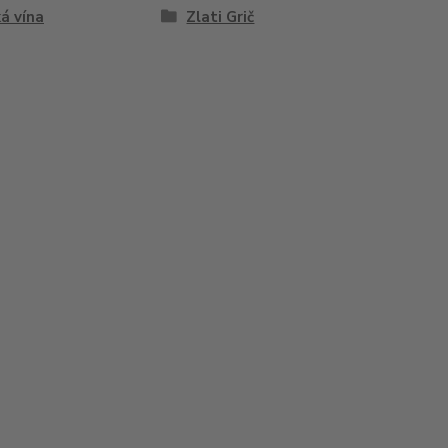
á vína
Zlati Grič