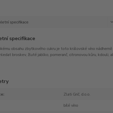
etní specifikace
tní specifikace
kému obsahu zbytkového cukru je toto královské víno nádherně s
edat broskev, žluté jablko, pomeranč, citronovou kůru, kdouli, al
etry
ce
Zlati Grič, d.o.o.
bílé víno