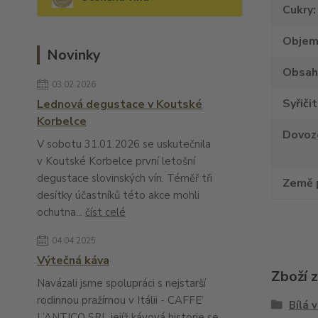
Cukry
Obje
Novinky
Obsah
03.02.2026
Syřiči
Lednová degustace v Koutské
Korbelce
Dovoz
V sobotu 31.01.2026 se uskutečnila
v Koutské Korbelce první letošní
degustace slovinských vín. Téměř tři
Země 
desítky účastníků této akce mohli
ochutna...
číst celé
04.04.2025
Výtečná káva
Zboží 
Navázali jsme spolupráci s nejstarší
rodinnou pražírnou v Itálii - CAFFE’
Bílá 
L’ANTICO SRL jejíž kávová historie se