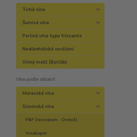
Tichá vína
Šumivá vína
Perlivá vína typu frizzante
Nealkoholická osvěžení
Vinný mošt (Burčák)
Vína podle oblasti
Moravská vína
Slovinská vína
P&F (Jeruzalem - Ormož)
Vinakoper