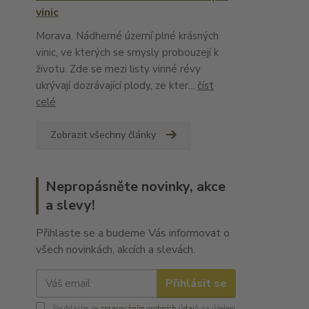
vinic
Morava. Nádherné území plné krásných
vinic, ve kterých se smysly probouzejí k
životu. Zde se mezi listy vinné révy
ukrývají dozrávající plody, ze kter...
číst
celé
Zobrazit všechny články
Nepropásněte novinky, akce
a slevy!
Přihlaste se a budeme Vás informovat o
všech novinkách, akcích a slevách.
Přihlásit se
Souhlasím se
zpracováním osobních údajů
za účelem