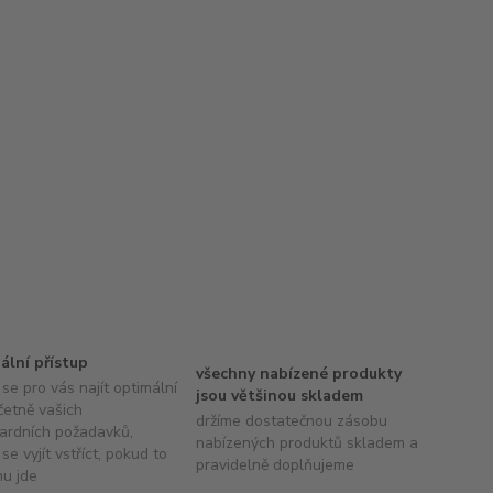
uální přístup
všechny nabízené produkty
se pro vás najít optimální
jsou většinou skladem
četně vašich
držíme dostatečnou zásobu
ardních požadavků,
nabízených produktů skladem a
se vyjít vstříct, pokud to
pravidelně doplňujeme
hu jde