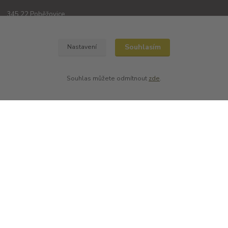
345 22 Poběžovice
Souhlasím
Nastavení
Souhlas můžete odmítnout
zde
.
Kontakty
+420 702194468
(Po-Pá, 8-16 hod.)
obchod@dobrevinko.cz
Vytvořil B2K.cz 2020 - pro Dobré vínko