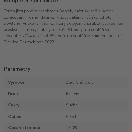
Kompletní specifikace
Strmá jižní poloha vinohradu Dobnik, ruční sklizeň a šetrné
zpracování hroznů dala vzniknout dalšímu ročníku tohoto
skvělého rýnského ryzlinku, který se pyšní charakteristickou vůní
broskve. Tento ryzlink byl oceněn 91 body na soutěži vín
Decanter 2024 a získal 89 bodů na soutěži Meiningers best of
Riesling Deutschland 2023.
Parametry
Výrobce
Zlati Grič, d.o.o.
Druh
bílé víno
Cukry
Suché
Objem
0,75 l
Obsah alkoholu
13,0%