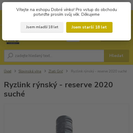
Objednávky od 1.000 Kč mají zvýhodněnou dopravu za 79 Kč.
Vítejte na eshopu Dobré vínko! Pro vstup do obchodu
potvrďte prosím svůj věk. Děkujeme
0
ks
+420 702194468
CZK
za
0 Kč
(Po-Pá, 8-16 hod.)
Jsem starší 18 let
Jsem mladší 18 let
Menu
Hledat
Úvod
Slovinská vína
Zlati Grič
Ryzlink rýnský - reserve 2020 suché
Ryzlink rýnský - reserve 2020
suché