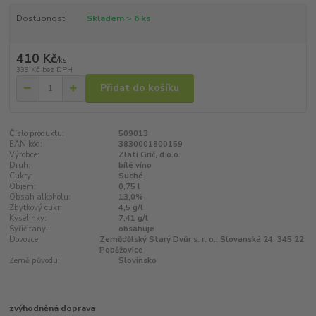
Dostupnost
Skladem > 6 ks
410 Kč
/
ks
339 Kč
bez DPH
Přidat do košíku
Číslo produktu:
509013
EAN kód:
3830001800159
Výrobce:
Zlati Grič, d.o.o.
Druh:
bílé víno
Cukry:
Suché
Objem:
0,75 l
Obsah alkoholu:
13,0%
Zbytkový cukr:
4,5 g/l
Kyselinky:
7,41 g/l
Syřičitany:
obsahuje
Dovozce:
Zemědělský Starý Dvůr s. r. o., Slovanská 24, 345 22
Poběžovice
Země původu:
Slovinsko
zvýhodněná doprava