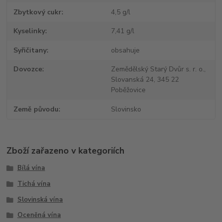
Zbytkový cukr
4,5 g/l
Kyselinky
7,41 g/l
Syřičitany
obsahuje
Dovozce
Zemědělský Starý Dvůr s. r. o.,
Slovanská 24, 345 22
Poběžovice
Země původu
Slovinsko
Zboží zařazeno v kategoriích
Bílá vína
Tichá vína
Slovinská vína
Oceněná vína