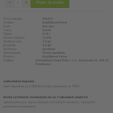
Přidat do košíku
Číslo produktu:
521027
Výrobce:
Krejčiříková Petra
Druh:
bílé víno
Cukry:
Suché
Objem:
0,75 l
Obsah alkoholu:
12,0%
Zbytkový cukr:
7,0 g/l
Kyselinky:
6,3 g/l
Syřičitany:
obsahuje
Země původu:
Česká republika
Plněno v:
Krejčiříková Petra
Prodejce:
Zemědělský Starý Dvůr s. r. o., Slovanská 24, 345 22
Poběžovice
zvýhodněná doprava
stačí objednat za 1.000 Kč a máte dopravné za 79 Kč
široký sortiment slovinských vín ze 7 vybraných vinařství
vybrali jsme pro vás to nejlepší od různých výrobců s nejlepším
poměrem kvalita/cena