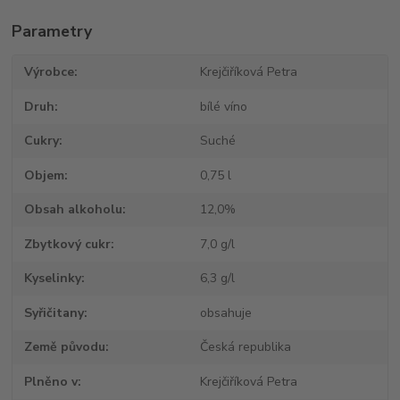
Parametry
Výrobce
Krejčiříková Petra
Druh
bílé víno
Cukry
Suché
Objem
0,75 l
Obsah alkoholu
12,0%
Zbytkový cukr
7,0 g/l
Kyselinky
6,3 g/l
Syřičitany
obsahuje
Země původu
Česká republika
Plněno v
Krejčiříková Petra