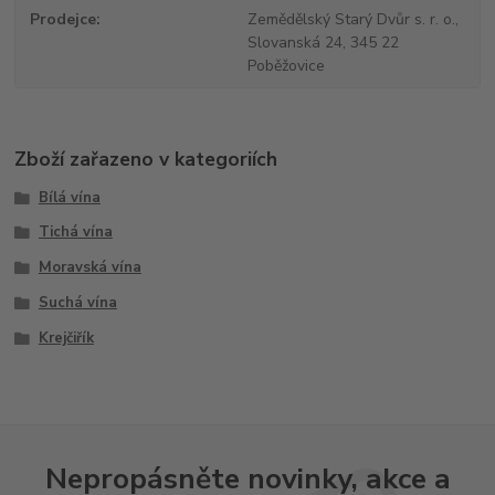
Prodejce
Zemědělský Starý Dvůr s. r. o.,
Slovanská 24, 345 22
Poběžovice
Zboží zařazeno v kategoriích
Bílá vína
Tichá vína
Moravská vína
Suchá vína
Krejčiřík
Nepropásněte novinky, akce a