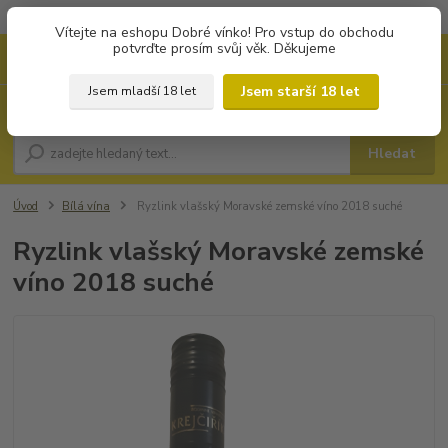
Objednávky od 1.000 Kč mají zvýhodněnou dopravu za 79 Kč.
Vítejte na eshopu Dobré vínko! Pro vstup do obchodu
potvrďte prosím svůj věk. Děkujeme
0
ks
+420 702194468
CZK
za
0 Kč
(Po-Pá, 8-16 hod.)
Jsem starší 18 let
Jsem mladší 18 let
Menu
Hledat
Úvod
Bílá vína
Ryzlink vlašský Moravské zemské víno 2018 suché
Ryzlink vlašský Moravské zemské
víno 2018 suché