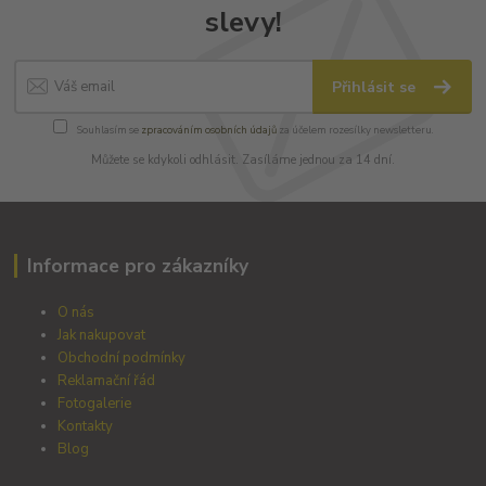
slevy!
Přihlásit se
Souhlasím se
zpracováním osobních údajů
za účelem rozesílky newsletteru.
Můžete se kdykoli odhlásit. Zasíláme jednou za 14 dní.
Informace pro zákazníky
O nás
Jak nakupovat
Obchodní podmínky
Reklamační řád
Fotogalerie
Kontakty
Blog