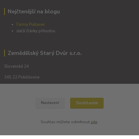
Nejčtenější na blogu
Farma Puklavec
další články přibudou
Zemědělský Starý Dvůr s.r.o.
Slovanská 24
345 22 Poběžovice
Souhlasím
Nastavení
Souhlas můžete odmítnout
zde
.
Kontakty