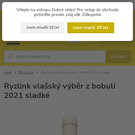
Objednávky od 1.000 Kč mají zvýhodněnou dopravu za 79 Kč.
Vítejte na eshopu Dobré vínko! Pro vstup do obchodu
potvrďte prosím svůj věk. Děkujeme
0
ks
+420 702194468
CZK
za
0 Kč
(Po-Pá, 8-16 hod.)
Jsem starší 18 let
Jsem mladší 18 let
Menu
Hledat
Úvod
Bílá vína
Ryzlink vlašský výběr z bobulí 2021 sladké
Ryzlink vlašský výběr z bobulí
2021 sladké