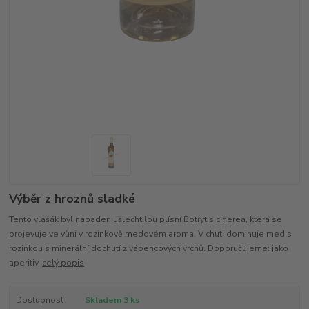
Výběr z hroznů sladké
Tento vlašák byl napaden ušlechtilou plísní Botrytis cinerea, která se
projevuje ve vůni v rozinkově medovém aroma. V chuti dominuje med s
rozinkou s minerální dochutí z vápencových vrchů. Doporučujeme: jako
aperitiv.
celý popis
Dostupnost
Skladem 3 ks