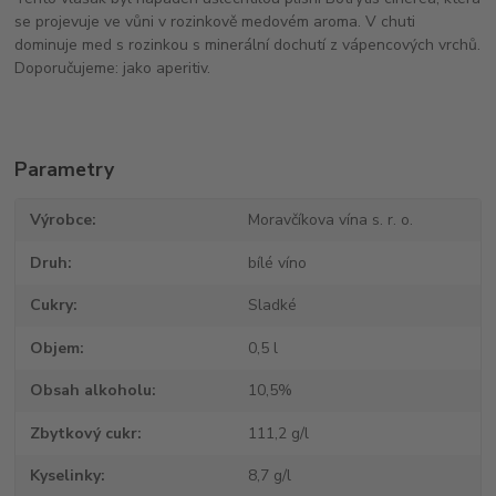
se projevuje ve vůni v rozinkově medovém aroma. V chuti
dominuje med s rozinkou s minerální dochutí z vápencových vrchů.
Doporučujeme: jako aperitiv.
Parametry
Výrobce
Moravčíkova vína s. r. o.
Druh
bílé víno
Cukry
Sladké
Objem
0,5 l
Obsah alkoholu
10,5%
Zbytkový cukr
111,2 g/l
Kyselinky
8,7 g/l