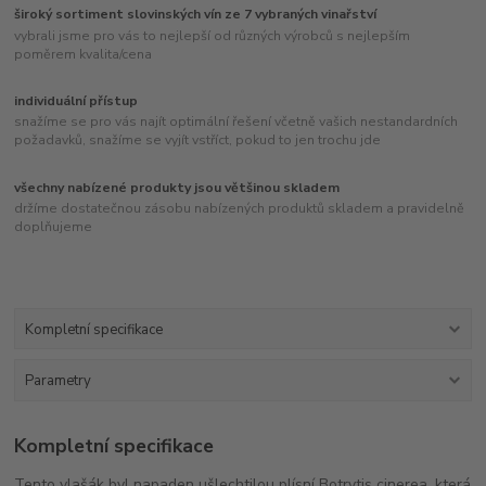
široký sortiment slovinských vín ze 7 vybraných vinařství
vybrali jsme pro vás to nejlepší od různých výrobců s nejlepším
poměrem kvalita/cena
individuální přístup
snažíme se pro vás najít optimální řešení včetně vašich nestandardních
požadavků, snažíme se vyjít vstříct, pokud to jen trochu jde
všechny nabízené produkty jsou většinou skladem
držíme dostatečnou zásobu nabízených produktů skladem a pravidelně
doplňujeme
Kompletní specifikace
Parametry
Kompletní specifikace
Tento vlašák byl napaden ušlechtilou plísní Botrytis cinerea, která