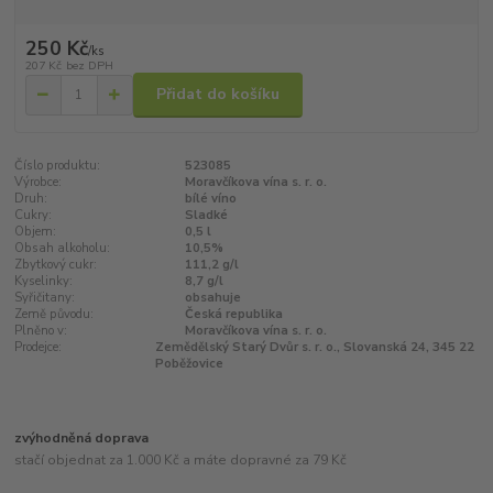
250 Kč
/
ks
207 Kč
bez DPH
Přidat do košíku
Číslo produktu:
523085
Výrobce:
Moravčíkova vína s. r. o.
Druh:
bílé víno
Cukry:
Sladké
Objem:
0,5 l
Obsah alkoholu:
10,5%
Zbytkový cukr:
111,2 g/l
Kyselinky:
8,7 g/l
Syřičitany:
obsahuje
Země původu:
Česká republika
Plněno v:
Moravčíkova vína s. r. o.
Prodejce:
Zemědělský Starý Dvůr s. r. o., Slovanská 24, 345 22
Poběžovice
zvýhodněná doprava
stačí objednat za 1.000 Kč a máte dopravné za 79 Kč