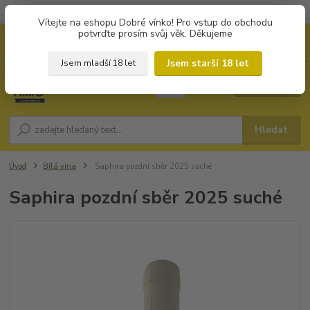
Objednávky od 1.000 Kč mají zvýhodněnou dopravu za 79 Kč.
Vítejte na eshopu Dobré vínko! Pro vstup do obchodu
potvrďte prosím svůj věk. Děkujeme
0
ks
+420 702194468
CZK
za
0 Kč
(Po-Pá, 8-16 hod.)
Jsem starší 18 let
Jsem mladší 18 let
Menu
Hledat
Úvod
Bílá vína
Saphira pozdní sběr 2025 suché
Saphira pozdní sběr 2025 suché