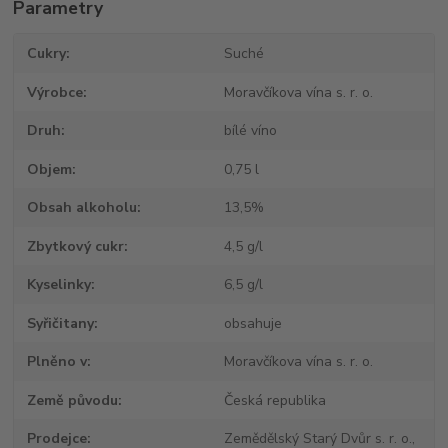
Parametry
Cukry
Suché
Výrobce
Moravčíkova vína s. r. o.
Druh
bílé víno
Objem
0,75 l
Obsah alkoholu
13,5%
Zbytkový cukr
4,5 g/l
Kyselinky
6,5 g/l
Syřičitany
obsahuje
Plněno v
Moravčíkova vína s. r. o.
Země původu
Česká republika
Prodejce
Zemědělský Starý Dvůr s. r. o.,