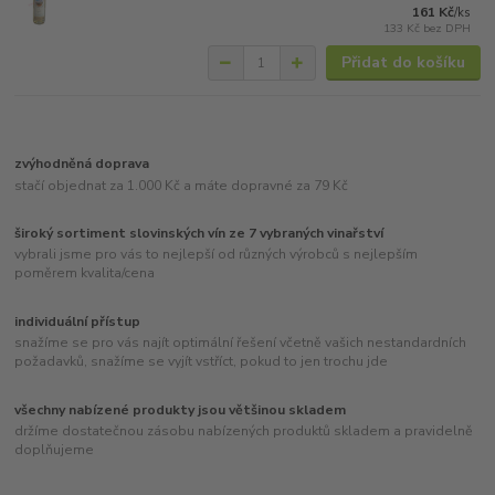
161 Kč
/
ks
133 Kč
bez DPH
Přidat do košíku
zvýhodněná doprava
stačí objednat za 1.000 Kč a máte dopravné za 79 Kč
široký sortiment slovinských vín ze 7 vybraných vinařství
vybrali jsme pro vás to nejlepší od různých výrobců s nejlepším
poměrem kvalita/cena
individuální přístup
snažíme se pro vás najít optimální řešení včetně vašich nestandardních
požadavků, snažíme se vyjít vstříct, pokud to jen trochu jde
všechny nabízené produkty jsou většinou skladem
držíme dostatečnou zásobu nabízených produktů skladem a pravidelně
doplňujeme