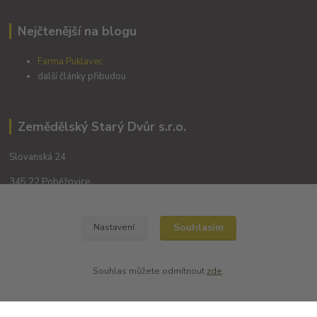
Nejčtenější na blogu
Farma Puklavec
další články přibudou
Zemědělský Starý Dvůr s.r.o.
Slovanská 24
345 22 Poběžovice
Souhlasím
Nastavení
Souhlas můžete odmítnout
zde
.
Kontakty