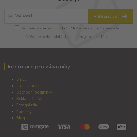
Přihlásit se
Souhlasím se
zpracováním osobních údajů
za účelem rozesílky newsletteru.
Můžete se kdykoli odhlásit. Zasíláme jednou za 14 dní.
Informace pro zákazníky
O nás
Jak nakupovat
Obchodní podmínky
Reklamační řád
Fotogalerie
Kontakty
Blog