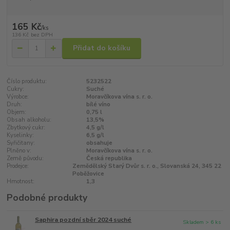
165 Kč
/
ks
136 Kč
bez DPH
Přidat do košíku
Číslo produktu:
5232522
Cukry:
Suché
Výrobce:
Moravčíkova vína s. r. o.
Druh:
bílé víno
Objem:
0,75 l
Obsah alkoholu:
13,5%
Zbytkový cukr:
4,5 g/l
Kyselinky:
6,5 g/l
Syřičitany:
obsahuje
Plněno v:
Moravčíkova vína s. r. o.
Země původu:
Česká republika
Prodejce:
Zemědělský Starý Dvůr s. r. o., Slovanská 24, 345 22
Poběžovice
Hmotnost:
1,3
Podobné produkty
Saphira pozdní sběr 2024 suché
Skladem > 6 ks