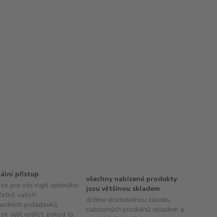
uální přístup
všechny nabízené produkty
se pro vás najít optimální
jsou většinou skladem
četně vašich
držíme dostatečnou zásobu
ardních požadavků,
nabízených produktů skladem a
se vyjít vstříct, pokud to