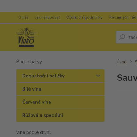
O nás
Jak nakupovat
Obchodní podmínky
Reklamační řád
Podle barvy
Úvod
S
Sauv
Degustační balíčky
Bílá vína
Červená vína
Růžová a speciální
Vína podle druhu