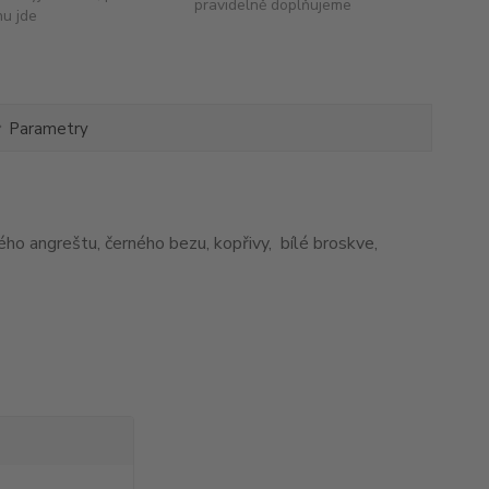
pravidelně doplňujeme
hu jde
Parametry
ho angreštu, černého bezu, kopřivy, bílé broskve,