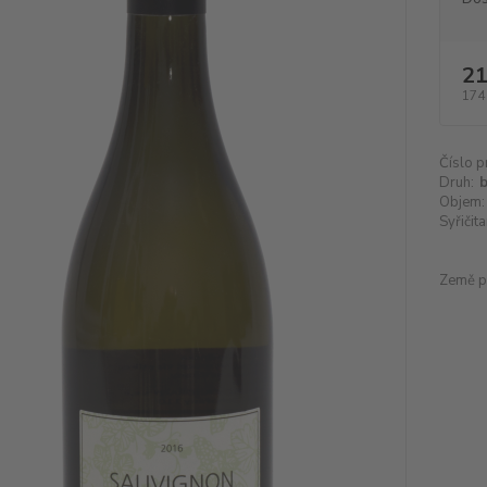
21
174
Číslo p
Druh:
b
Objem:
Syřičita
Země p