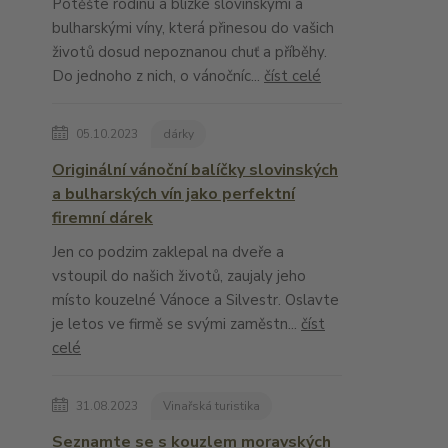
Potěšte rodinu a blízké slovinskými a
bulharskými víny, která přinesou do vašich
životů dosud nepoznanou chuť a příběhy.
Do jednoho z nich, o vánočníc...
číst celé
05.10.2023
dárky
Originální vánoční balíčky slovinských
a bulharských vín jako perfektní
firemní dárek
Jen co podzim zaklepal na dveře a
vstoupil do našich životů, zaujaly jeho
místo kouzelné Vánoce a Silvestr. Oslavte
je letos ve firmě se svými zaměstn...
číst
celé
31.08.2023
Vinařská turistika
Seznamte se s kouzlem moravských