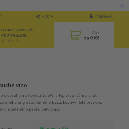
Přihlášení
CZK
 si rady? Zavolejte.
0
ks
 702194468
za
0 Kč
, 8-16 hod.)
 suché víno
íno s obsahem alkoholu 12,5%, s typickou vůni a chutí
ovaného angreštu, černého bezu, kopřivy, bílé broskve,
inky a zeleného pepře.
celý popis
tupnost
Skladem > 6 ks