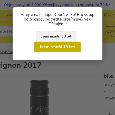
Objednávky od 1.000 Kč mají zvýhodněnou dopravu za 79 Kč.
Vítejte na eshopu Dobré vínko! Pro vstup
Fotogalerie
Kontakty
Ochrana soukromí
O vinařstvích
Blog
do obchodu potvrďte prosím svůj věk.
Děkujeme
Nevíte
Hledat
+420
Jsem mladší 18 let
(Po-Pá
Jsem starší 18 let
lovinská vína
Puklavec
Sauvignon 2017
ignon 2017
bílé
Bílé v
kompot
nektar
Dos