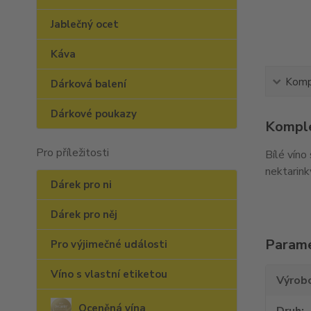
Jablečný ocet
Káva
Kompl
Dárková balení
Dárkové poukazy
Komple
Pro příležitosti
Bílé víno
nektarink
Dárek pro ni
Dárek pro něj
Param
Pro výjimečné události
Víno s vlastní etiketou
Výrob
Oceněná vína