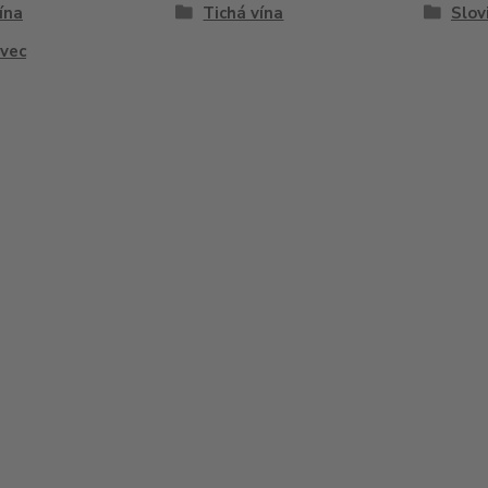
vína
Tichá vína
Slov
vec