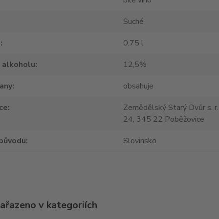
bílé víno
Suché
m
0,75 l
 alkoholu
12,5%
tany
obsahuje
ce
Zemědělský Starý Dvůr s. r.
24, 345 22 Poběžovice
původu
Slovinsko
zařazeno v kategoriích