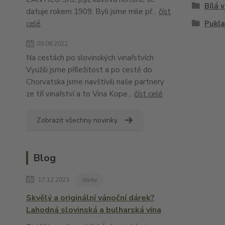
Bílá 
datuje rokem 1909. Byli jsme mile př...
číst
celé
Pukla
09.08.2022
Na cestách po slovinských vinařstvích
Využili jsme příležitost a po cestě do
Chorvatska jsme navštívili naše partnery
ze tří vinařství a to Vina Kope...
číst celé
Zobrazit všechny novinky
Blog
17.12.2023
dárky
Skvělý a originální vánoční dárek?
Lahodná slovinská a bulharská vína