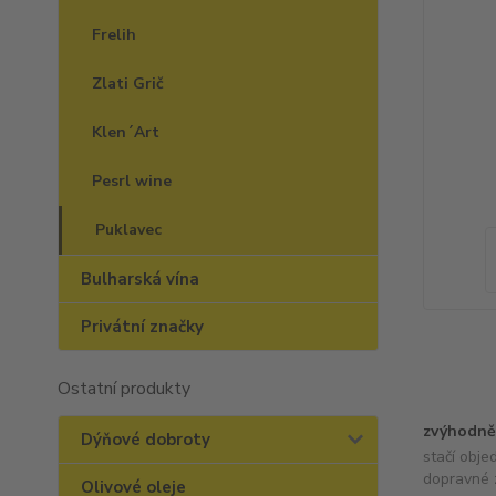
Frelih
Zlati Grič
Klen´Art
Pesrl wine
Puklavec
Bulharská vína
Privátní značky
Ostatní produkty
zvýhodně
Dýňové dobroty
stačí obje
dopravné 
Olivové oleje