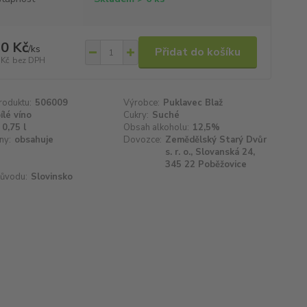
0 Kč
/
ks
Přidat do košíku
 Kč
bez DPH
roduktu:
506009
Výrobce:
Puklavec Blaž
ílé víno
Cukry:
Suché
0,75 l
Obsah alkoholu:
12,5%
ny:
obsahuje
Dovozce:
Zemědělský Starý Dvůr
s. r. o., Slovanská 24,
345 22 Poběžovice
ůvodu:
Slovinsko