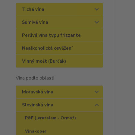
Tichá vína
Šumivá vína
Perlivá vína typu frizzante
Nealkoholická osvěžení
Vinný mošt (Burčák)
Vína podle oblasti
Moravská vína
Slovinská vína
P&F (Jeruzalem - Ormož)
Vinakoper