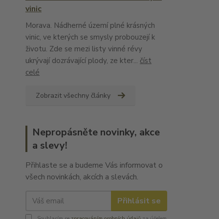
vinic
Morava. Nádherné území plné krásných
vinic, ve kterých se smysly probouzejí k
životu. Zde se mezi listy vinné révy
ukrývají dozrávající plody, ze kter...
číst
celé
Zobrazit všechny články
Nepropásněte novinky, akce
a slevy!
Přihlaste se a budeme Vás informovat o
všech novinkách, akcích a slevách.
Přihlásit se
Souhlasím se
zpracováním osobních údajů
za účelem