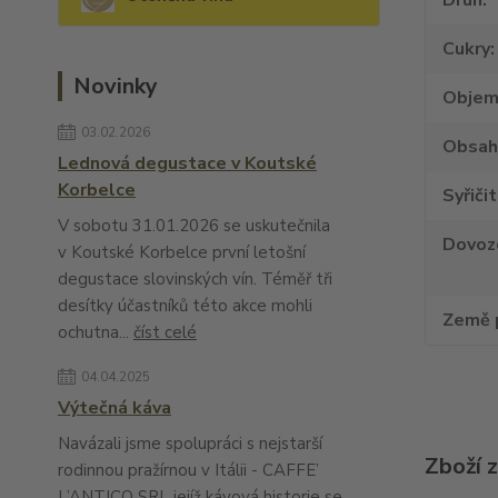
Druh
Cukry
Novinky
Obje
03.02.2026
Obsah
Lednová degustace v Koutské
Korbelce
Syřiči
V sobotu 31.01.2026 se uskutečnila
Dovoz
v Koutské Korbelce první letošní
degustace slovinských vín. Téměř tři
desítky účastníků této akce mohli
Země 
ochutna...
číst celé
04.04.2025
Výtečná káva
Navázali jsme spolupráci s nejstarší
Zboží 
rodinnou pražírnou v Itálii - CAFFE’
L’ANTICO SRL jejíž kávová historie se