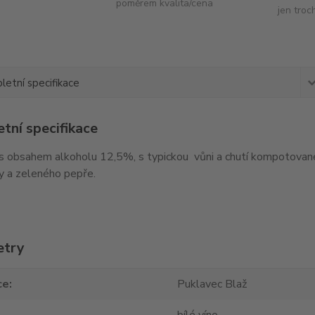
poměrem kvalita/cena
jen troc
etní specifikace
tní specifikace
 s obsahem alkoholu 12,5%, s typickou vůni a chutí kompotované
y a zeleného pepře.
etry
ce
Puklavec Blaž