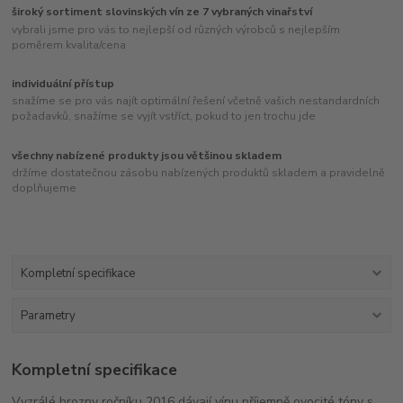
široký sortiment slovinských vín ze 7 vybraných vinařství
vybrali jsme pro vás to nejlepší od různých výrobců s nejlepším
poměrem kvalita/cena
individuální přístup
snažíme se pro vás najít optimální řešení včetně vašich nestandardních
požadavků, snažíme se vyjít vstříct, pokud to jen trochu jde
všechny nabízené produkty jsou většinou skladem
držíme dostatečnou zásobu nabízených produktů skladem a pravidelně
doplňujeme
Kompletní specifikace
Parametry
Kompletní specifikace
Vyzrálé hrozny ročníku 2016 dávají vínu příjemně ovocité tóny s