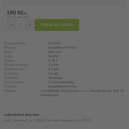
190 Kč
/
ks
157 Kč
bez DPH
Přidat do košíku
Číslo produktu:
521041
Výrobce:
Krejčiříková Petra
Druh:
bílé víno
Cukry:
Suché
Objem:
0,75 l
Obsah alkoholu:
12,5%
Zbytkový cukr:
5,2 g/l
Kyselinky:
5,4 g/l
Syřičitany:
obsahuje
Země původu:
Česká republika
Plněno v:
Krejčiříková Petra
Prodejce:
Zemědělský Starý Dvůr s. r. o., Slovanská 24, 345 22
Poběžovice
zvýhodněná doprava
stačí objednat za 1.000 Kč a máte dopravné za 79 Kč