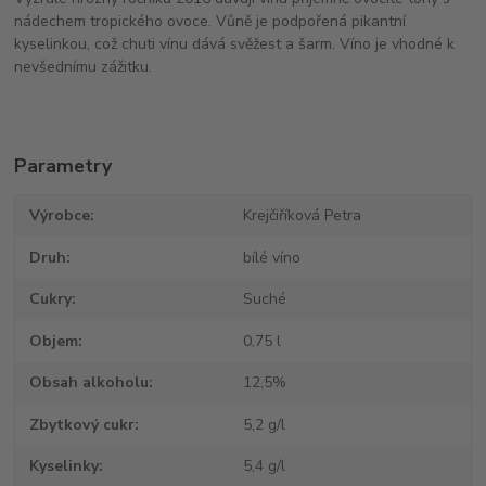
nádechem tropického ovoce. Vůně je podpořená pikantní
kyselinkou, což chuti vínu dává svěžest a šarm. Víno je vhodné k
nevšednímu zážitku.
Parametry
Výrobce
Krejčiříková Petra
Druh
bílé víno
Cukry
Suché
Objem
0,75 l
Obsah alkoholu
12,5%
Zbytkový cukr
5,2 g/l
Kyselinky
5,4 g/l