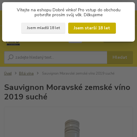
Objednávky od 1.000 Kč mají zvýhodněnou dopravu za 79 Kč.
Vítejte na eshopu Dobré vínko! Pro vstup do obchodu
potvrďte prosím svůj věk. Děkujeme
0
ks
+420 702194468
CZK
za
0 Kč
(Po-Pá, 8-16 hod.)
Jsem starší 18 let
Jsem mladší 18 let
Menu
Hledat
Úvod
Bílá vína
Sauvignon Moravské zemské víno 2019 suché
Sauvignon Moravské zemské víno
2019 suché