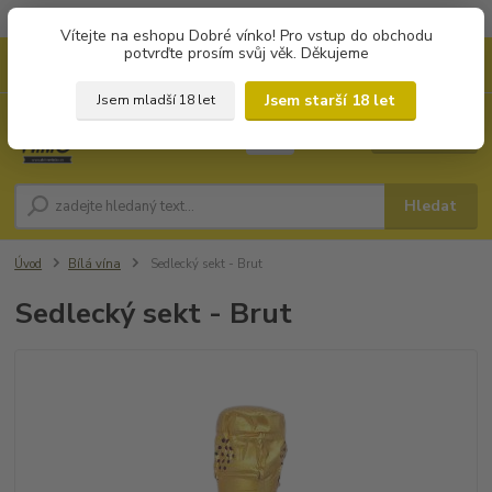
Objednávky od 1.000 Kč mají zvýhodněnou dopravu za 79 Kč.
Vítejte na eshopu Dobré vínko! Pro vstup do obchodu
potvrďte prosím svůj věk. Děkujeme
0
ks
+420 702194468
CZK
za
0 Kč
(Po-Pá, 8-16 hod.)
Jsem starší 18 let
Jsem mladší 18 let
Menu
Hledat
Úvod
Bílá vína
Sedlecký sekt - Brut
Sedlecký sekt - Brut