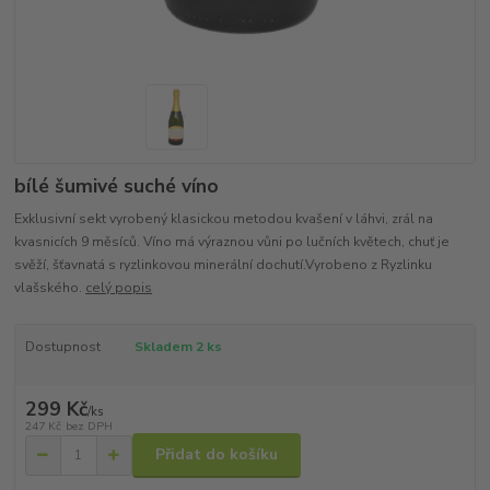
bílé šumivé suché víno
Exklusivní sekt vyrobený klasickou metodou kvašení v láhvi, zrál na
kvasnicích 9 měsíců. Víno má výraznou vůni po lučních květech, chuť je
svěží, šťavnatá s ryzlinkovou minerální dochutí.Vyrobeno z Ryzlinku
vlašského.
celý popis
Dostupnost
Skladem 2 ks
299 Kč
/
ks
247 Kč
bez DPH
Přidat do košíku