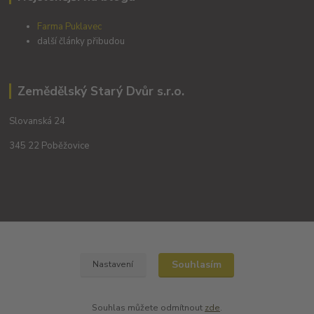
Farma Puklavec
další články přibudou
Zemědělský Starý Dvůr s.r.o.
Slovanská 24
345 22 Poběžovice
Kontakty
Souhlasím
Nastavení
+420 702194468
(Po-Pá, 8-16 hod.)
Souhlas můžete odmítnout
zde
.