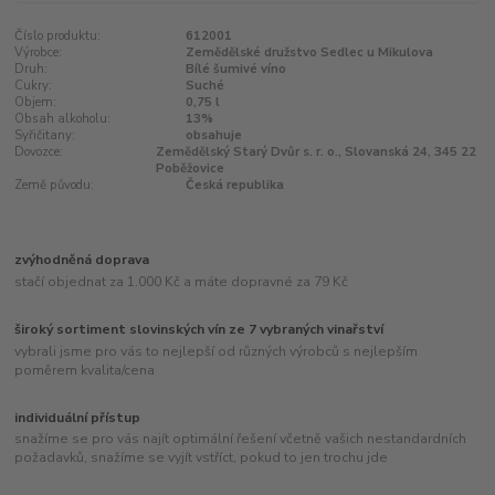
Číslo produktu:
612001
Výrobce:
Zemědělské družstvo Sedlec u Mikulova
Druh:
Bílé šumivé víno
Cukry:
Suché
Objem:
0,75 l
Obsah alkoholu:
13%
Syřičitany:
obsahuje
Dovozce:
Zemědělský Starý Dvůr s. r. o., Slovanská 24, 345 22
Poběžovice
Země původu:
Česká republika
zvýhodněná doprava
stačí objednat za 1.000 Kč a máte dopravné za 79 Kč
široký sortiment slovinských vín ze 7 vybraných vinařství
vybrali jsme pro vás to nejlepší od různých výrobců s nejlepším
poměrem kvalita/cena
individuální přístup
snažíme se pro vás najít optimální řešení včetně vašich nestandardních
požadavků, snažíme se vyjít vstříct, pokud to jen trochu jde