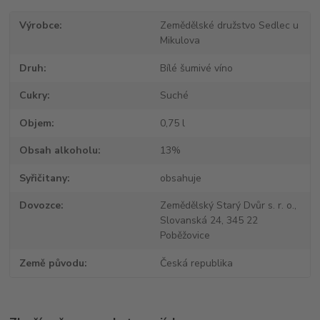
Výrobce
Zemědělské družstvo Sedlec u
Mikulova
Druh
Bílé šumivé víno
Cukry
Suché
Objem
0,75 l
Obsah alkoholu
13%
Syřičitany
obsahuje
Dovozce
Zemědělský Starý Dvůr s. r. o.,
Slovanská 24, 345 22
Poběžovice
Země původu
Česká republika