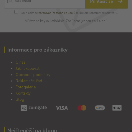
Přihlásit se
Souhlasím se
zpracováním osobních údajů
za účelem rozesílky newsletteru.
Můžete se kdykoli odhlásit. Zasíláme jednou za 14 dní.
Informace pro zákazníky
O nás
Jak nakupovat
Obchodní podmínky
Reklamační řád
Fotogalerie
Kontakty
Blog
Nejčtenější na blogu