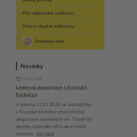
Dárek pro něj
Pro výjimečné události
Víno s vlastní etiketou
Oceněná vína
Novinky
03.02.2026
Lednová degustace v Koutské
Korbelce
V sobotu 31.01.2026 se uskutečnila
v Koutské Korbelce první letošní
degustace slovinských vín. Téměř tři
desítky účastníků této akce mohli
ochutna...
číst celé