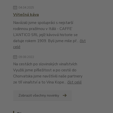
04.04.2025
Výtečná káva
Navázali jsme spolupráci s nejstarší
rodinnou pražírnou v Itálii - CAFFE’
L’ANTICO SRL jejíž kávová historie se
datuje rokem 1909. Byli jsme mile př...
číst
celé
09.08.2022
Na cestách po slovinských vinařstvích
Využili jsme příležitost a po cestě do
Chorvatska jsme navštívili naše partnery
ze tří vinařství a to Vina Kope...
číst celé
Zobrazit všechny novinky