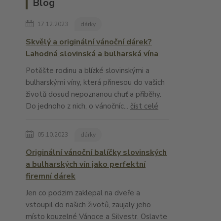
Blog
17.12.2023
dárky
Skvělý a originální vánoční dárek?
Lahodná slovinská a bulharská vína
Potěšte rodinu a blízké slovinskými a
bulharskými víny, která přinesou do vašich
životů dosud nepoznanou chuť a příběhy.
Do jednoho z nich, o vánočníc...
číst celé
05.10.2023
dárky
Originální vánoční balíčky slovinských
a bulharských vín jako perfektní
firemní dárek
Jen co podzim zaklepal na dveře a
vstoupil do našich životů, zaujaly jeho
místo kouzelné Vánoce a Silvestr. Oslavte