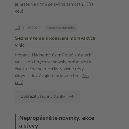
je letos ve firmě se svými zaměstn...
číst
celé
31.08.2023
Vinařská turistika
Seznamte se s kouzlem moravských
vinic
Morava. Nádherné území plné krásných
vinic, ve kterých se smysly probouzejí k
životu. Zde se mezi listy vinné révy
ukrývají dozrávající plody, ze kter...
číst
celé
Zobrazit všechny články
Nepropásněte novinky, akce
a slevy!