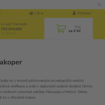
Přihlášení
CZK
 si rady? Zavolejte.
0
ks
 702194468
za
0 Kč
, 8-16 hod.)
nakoper
Vyrábí se z hroznů pěstovaných na nejlepších vinicích,
Pečlivá vinifikace a zrání v dubových sudech dodává těmto
e možnost ochutnat odrůdy Malvazija a Merlot. Shiraz,
 ks v dřevěné krabici.