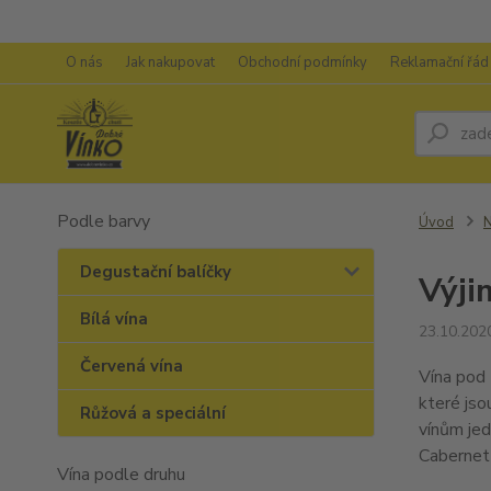
O nás
Jak nakupovat
Obchodní podmínky
Reklamační řád
Podle barvy
Úvod
N
Degustační balíčky
Výji
Bílá vína
23.10.202
Červená vína
Vína pod 
které jso
Růžová a speciální
vínům jed
Cabernet 
Vína podle druhu