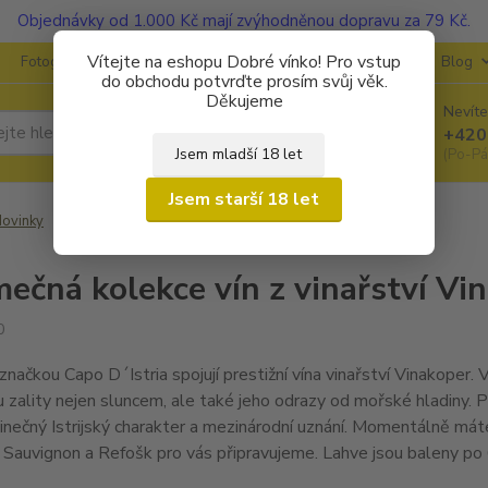
Objednávky od 1.000 Kč mají zvýhodněnou dopravu za 79 Kč.
Vítejte na eshopu Dobré vínko! Pro vstup
Fotogalerie
Kontakty
Ochrana soukromí
O vinařstvích
Blog
do obchodu potvrďte prosím svůj věk.
Děkujeme
Nevíte
Hledat
+420
Jsem mladší 18 let
(Po-Pá
Jsem starší 18 let
ovinky
Výjimečná kolekce vín z vinařství Vinakoper
mečná kolekce vín z vinařství Vi
0
značkou Capo D´Istria spojují prestižní vína vinařství Vinakoper. 
u zality nejen sluncem, ale také jeho odrazy od mořské hladiny. 
inečný Istrijský charakter a mezinárodní uznání. Momentálně mát
Sauvignon a Refošk pro vás připravujeme. Lahve jsou baleny po 6