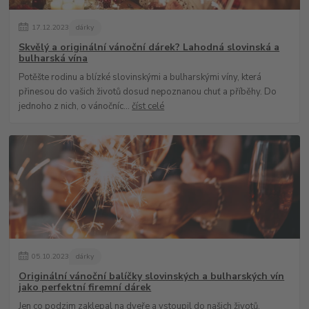
17
.
12
.
2023
dárky
Skvělý a originální vánoční dárek? Lahodná slovinská a
bulharská vína
Potěšte rodinu a blízké slovinskými a bulharskými víny, která
přinesou do vašich životů dosud nepoznanou chuť a příběhy. Do
jednoho z nich, o vánočníc...
číst celé
05
.
10
.
2023
dárky
Originální vánoční balíčky slovinských a bulharských vín
jako perfektní firemní dárek
Jen co podzim zaklepal na dveře a vstoupil do našich životů,