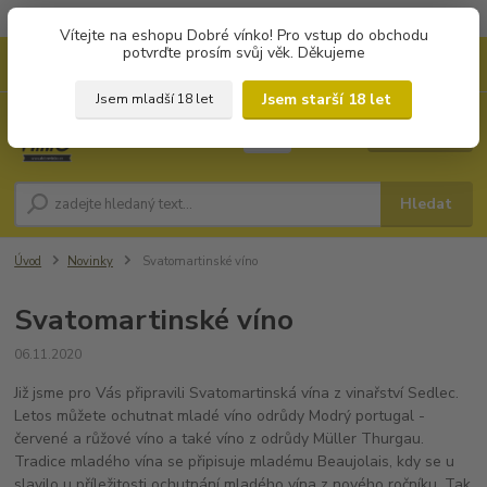
Objednávky od 1.000 Kč mají zvýhodněnou dopravu za 79 Kč.
Vítejte na eshopu Dobré vínko! Pro vstup do obchodu
potvrďte prosím svůj věk. Děkujeme
0
ks
+420 702194468
CZK
za
0 Kč
(Po-Pá, 8-16 hod.)
Jsem starší 18 let
Jsem mladší 18 let
Menu
Hledat
Úvod
Novinky
Svatomartinské víno
Svatomartinské víno
06.11.2020
Již jsme pro Vás připravili Svatomartinská vína z vinařství Sedlec.
Letos můžete ochutnat mladé víno odrůdy Modrý portugal -
červené a růžové víno a také víno z odrůdy Müller Thurgau.
Tradice mladého vína se připisuje mladému Beaujolais, kdy se u
slavilo u příležitosti ochutnání mladého vína z nového ročníku. Tak