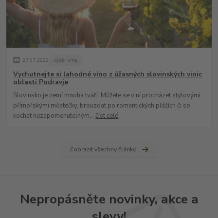
27
.
07
.
2023
výběr vína
Vychutnejte si lahodné víno z úžasných slovinských vinic
oblasti Podravje
Slovinsko je zemí mnoha tváří. Můžete se v ní procházet stylovými
přímořskými městečky, brouzdat po romantických plážích či se
kochat nezapomenutelným...
číst celé
Zobrazit všechny články
Nepropásněte novinky, akce a
slevy!