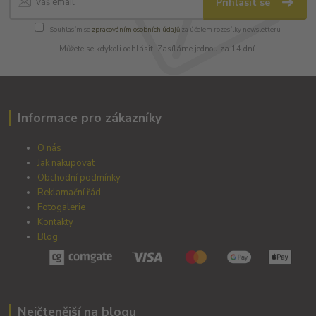
Přihlásit se
Souhlasím se
zpracováním osobních údajů
za účelem rozesílky newsletteru.
Můžete se kdykoli odhlásit. Zasíláme jednou za 14 dní.
Informace pro zákazníky
O nás
Jak nakupovat
Obchodní podmínky
Reklamační řád
Fotogalerie
Kontakty
Blog
Nejčtenější na blogu