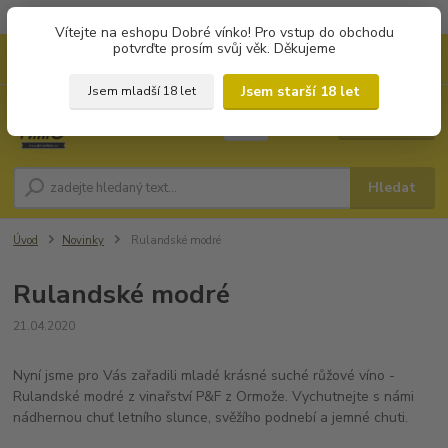
Objednávky od 1.000 Kč mají zvýhodněnou dopravu za 79 Kč.
Vítejte na eshopu Dobré vínko! Pro vstup do obchodu
potvrďte prosím svůj věk. Děkujeme
0
ks
+420 702194468
CZK
za
0 Kč
(Po-Pá, 8-16 hod.)
Jsem starší 18 let
Jsem mladší 18 let
Menu
Hledat
Úvod
Novinky
Rulandské modré
Rulandské modré
21.04.2020
Nyní jsme pro Vás zařadili mladé krásné suché růžové víno -
Rulandské modré z vinařství P&F z Ormože. Vychutnejte s námi
nádhernou chuť letního slunce, svěžího podnebí a jemné chuti.