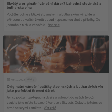
Skvělý a originální vánoční dárek? Lahodná slovinská a
bulharská vína
Potěšte rodinu a blízké slovinskými a bulharskými víny, která
přinesou do vašich životů dosud nepoznanou chuť a příběhy. Do
jednoho z nich, o vánočníc...
číst celé
05
.
10
.
2023
dárky
Originální vánoční balíčky slovinských a bulharských vín
jako perfektní firemní dárek
Jen co podzim zaklepal na dveře a vstoupil do našich životů,
zaujaly jeho místo kouzelné Vánoce a Silvestr. Oslavte je letos ve
firmě se svými zaměstn...
číst celé