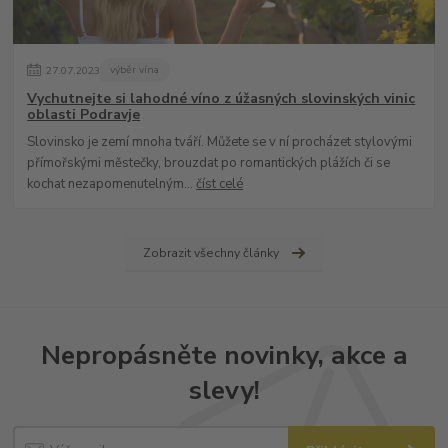
27
.
07
.
2023
výběr vína
Vychutnejte si lahodné víno z úžasných slovinských vinic
oblasti Podravje
Slovinsko je zemí mnoha tváří. Můžete se v ní procházet stylovými
přímořskými městečky, brouzdat po romantických plážích či se
kochat nezapomenutelným...
číst celé
Zobrazit všechny články
Nepropásněte novinky, akce a
slevy!