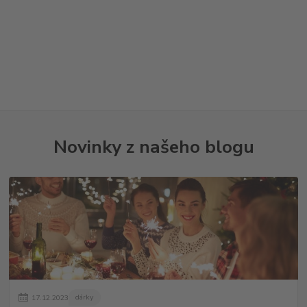
Novinky z našeho blogu
17
.
12
.
2023
dárky