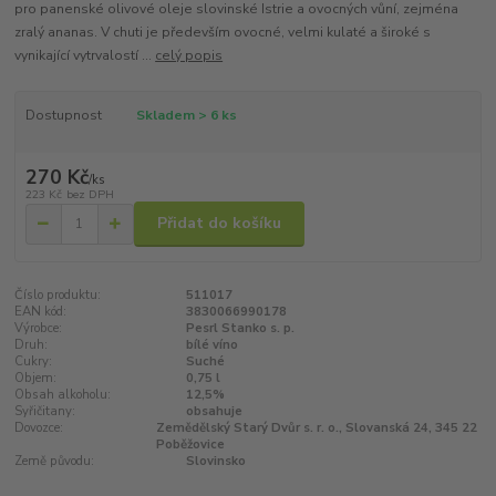
pro panenské olivové oleje slovinské Istrie a ovocných vůní, zejména
zralý ananas. V chuti je především ovocné, velmi kulaté a široké s
vynikající vytrvalostí ...
celý popis
Dostupnost
Skladem > 6 ks
270 Kč
/
ks
223 Kč
bez DPH
Přidat do košíku
Číslo produktu:
511017
EAN kód:
3830066990178
Výrobce:
Pesrl Stanko s. p.
Druh:
bílé víno
Cukry:
Suché
Objem:
0,75 l
Obsah alkoholu:
12,5%
Syřičitany:
obsahuje
Dovozce:
Zemědělský Starý Dvůr s. r. o., Slovanská 24, 345 22
Poběžovice
Země původu:
Slovinsko