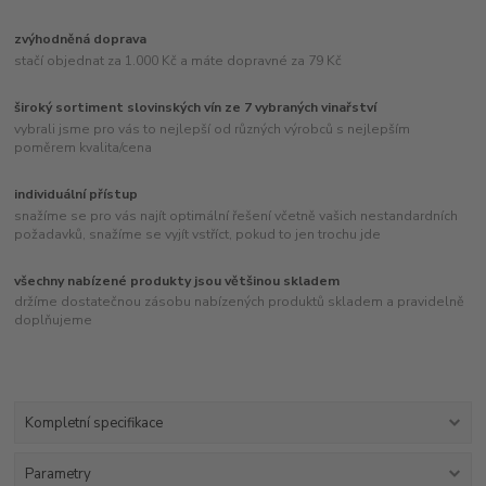
zvýhodněná doprava
stačí objednat za 1.000 Kč a máte dopravné za 79 Kč
široký sortiment slovinských vín ze 7 vybraných vinařství
vybrali jsme pro vás to nejlepší od různých výrobců s nejlepším
poměrem kvalita/cena
individuální přístup
snažíme se pro vás najít optimální řešení včetně vašich nestandardních
požadavků, snažíme se vyjít vstříct, pokud to jen trochu jde
všechny nabízené produkty jsou většinou skladem
držíme dostatečnou zásobu nabízených produktů skladem a pravidelně
doplňujeme
Kompletní specifikace
Parametry