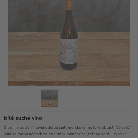
bílé suché víno
Šipon je tradiční hlavní odrůda Ljutomersko-ormožské oblasti. Ve svěží
vůni se míchá nádech zelené trávy, mírná vůně (zelený pepř) – typické