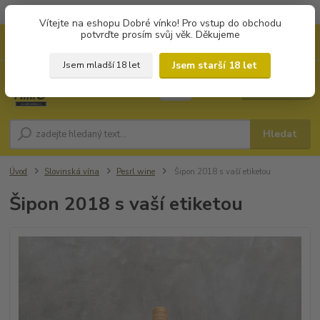
Objednávky od 1.000 Kč mají zvýhodněnou dopravu za 79 Kč.
Vítejte na eshopu Dobré vínko! Pro vstup do obchodu
potvrďte prosím svůj věk. Děkujeme
0
ks
+420 702194468
CZK
za
0 Kč
(Po-Pá, 8-16 hod.)
Jsem starší 18 let
Jsem mladší 18 let
Menu
Hledat
Úvod
Slovinská vína
Pesrl wine
Šipon 2018 s vaší etiketou
Šipon 2018 s vaší etiketou