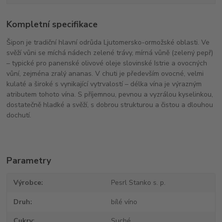
Kompletní specifikace
Šipon je tradiční hlavní odrůda Ljutomersko-ormožské oblasti. Ve
svěží vůni se míchá nádech zelené trávy, mírná vůně (zelený pepř)
– typické pro panenské olivové oleje slovinské Istrie a ovocných
vůní, zejména zralý ananas. V chuti je především ovocné, velmi
kulaté a široké s vynikající vytrvalostí – délka vína je výrazným
atributem tohoto vína. S příjemnou, pevnou a vyzrálou kyselinkou,
dostatečně hladké a svěží, s dobrou strukturou a čistou a dlouhou
dochutí.
Parametry
Výrobce
Pesrl Stanko s. p.
Druh
bílé víno
Cukry
Suché