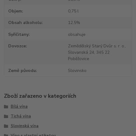
Objem
0,75 l
Obsah alkoholu
12,5%
Syřičitany
obsahuje
Dovozce
Zemědělský Starý Dvůr s. r. o.,
Slovanská 24, 345 22
Poběžovice
Země původu
Slovinsko
Zboží zařazeno v kategoriích
Bílá vína
Tichá vína
Slovinská vína
Víno s vlastní etiketou