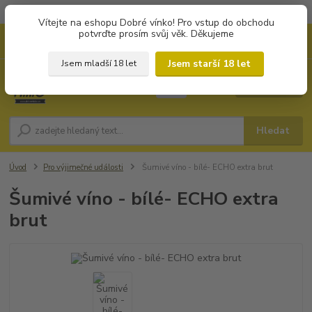
Objednávky od 1.000 Kč mají zvýhodněnou dopravu za 79 Kč.
Vítejte na eshopu Dobré vínko! Pro vstup do obchodu
potvrďte prosím svůj věk. Děkujeme
0
ks
+420 702194468
CZK
za
0 Kč
(Po-Pá, 8-16 hod.)
Jsem starší 18 let
Jsem mladší 18 let
Menu
Hledat
Úvod
Pro výjimečné události
Šumivé víno - bílé- ECHO extra brut
Šumivé víno - bílé- ECHO extra
brut