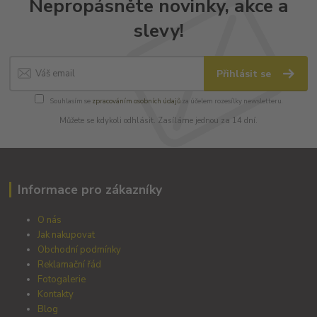
Nepropásněte novinky, akce a
slevy!
Přihlásit se
Souhlasím se
zpracováním osobních údajů
za účelem rozesílky newsletteru.
Můžete se kdykoli odhlásit. Zasíláme jednou za 14 dní.
Informace pro zákazníky
O nás
Jak nakupovat
Obchodní podmínky
Reklamační řád
Fotogalerie
Kontakty
Blog