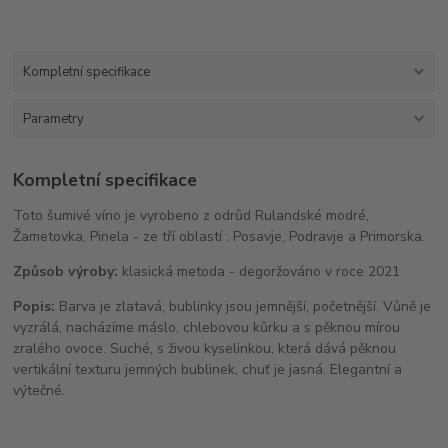
Kompletní specifikace
Parametry
Kompletní specifikace
Toto šumivé víno je vyrobeno z odrůd Rulandské modré,
Žametovka, Pinela - ze tří oblastí : Posavje, Podravje a Primorska.
Způsob výroby:
klasická metoda - degoržováno v roce 2021
Popis:
Barva je zlatavá, bublinky jsou jemnější, početnější. Vůně je
vyzrálá, nacházíme máslo, chlebovou kůrku a s pěknou mírou
zralého ovoce. Suché, s živou kyselinkou, která dává pěknou
vertikální texturu jemných bublinek, chuť je jasná. Elegantní a
výtečné.