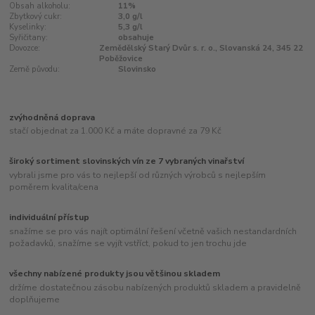
Obsah alkoholu:
11%
Zbytkový cukr:
3,0 g/l
Kyselinky:
5,3 g/l
Syřičitany:
obsahuje
Dovozce:
Zemědělský Starý Dvůr s. r. o., Slovanská 24, 345 22
Poběžovice
Země původu:
Slovinsko
zvýhodněná doprava
stačí objednat za 1.000 Kč a máte dopravné za 79 Kč
široký sortiment slovinských vín ze 7 vybraných vinařství
vybrali jsme pro vás to nejlepší od různých výrobců s nejlepším
poměrem kvalita/cena
individuální přístup
snažíme se pro vás najít optimální řešení včetně vašich nestandardních
požadavků, snažíme se vyjít vstříct, pokud to jen trochu jde
všechny nabízené produkty jsou většinou skladem
držíme dostatečnou zásobu nabízených produktů skladem a pravidelně
doplňujeme