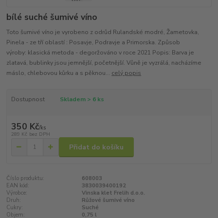
bílé suché šumivé víno
Toto šumivé víno je vyrobeno z odrůd Rulandské modré, Žametovka,
Pinela - ze tří oblastí : Posavje, Podravje a Primorska. Způsob
výroby: klasická metoda - degoržováno v roce 2021 Popis: Barva je
zlatavá, bublinky jsou jemnější, početnější. Vůně je vyzrálá, nacházíme
máslo, chlebovou kůrku a s pěknou...
celý popis
Dostupnost
Skladem > 6 ks
350 Kč
/
ks
289 Kč
bez DPH
Přidat do košíku
Číslo produktu:
608003
EAN kód:
3830039400192
Výrobce:
Vinska klet Frelih d.o.o.
Druh:
Růžové šumivé víno
Cukry:
Suché
Objem:
0,75 l