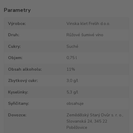
Parametry
Výrobce
Vinska klet Frelih d.o.o.
Druh
Růžové šumivé víno
Cukry
Suché
Objem
0,75 l
Obsah alkoholu
11%
Zbytkový cukr
3,0 g/l
Kyselinky
5,3 g/l
Syřičitany
obsahuje
Dovozce
Zemědělský Starý Dvůr s. r. o.,
Slovanská 24, 345 22
Poběžovice