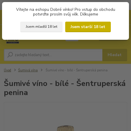
Objednávky od 1.000 Kč mají zvýhodněnou dopravu za 79 Kč.
Vítejte na eshopu Dobré vínko! Pro vstup do obchodu
potvrďte prosím svůj věk. Děkujeme
0
ks
+420 702194468
CZK
za
0 Kč
(Po-Pá, 8-16 hod.)
Jsem starší 18 let
Jsem mladší 18 let
Menu
Hledat
Úvod
Šumivá vína
Šumivé víno - bílé - Šentruperská penina
Šumivé víno - bílé - Šentruperská
penina