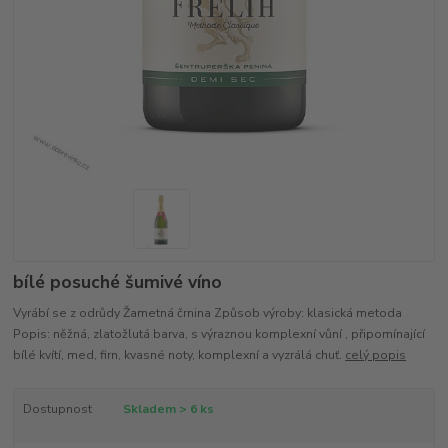
bílé posuché šumivé víno
Vyrábí se z odrůdy Žametná črnina Způsob výroby: klasická metoda
Popis: něžná, zlatožlutá barva, s výraznou komplexní vůní , připomínající
bílé kvítí, med, firn, kvasné noty, komplexní a vyzrálá chuť.
celý popis
Dostupnost
Skladem > 6 ks