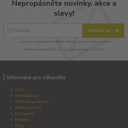
Nepropásněte novinky, akce a
slevy!
Přihlásit se
Souhlasím se
zpracováním osobních údajů
za účelem rozesílky newsletteru.
Můžete se kdykoli odhlásit. Zasíláme jednou za 14 dní.
Informace pro zákazníky
O nás
Jak nakupovat
Obchodní podmínky
Reklamační řád
Fotogalerie
Kontakty
Blog