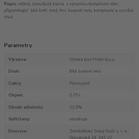
Popis:
něžná, zlatožlutá barva, s výraznou komplexní vůní ,
připomínající bílé kvítí, med, firn, kvasné noty, komplexní a vyzrálá
chuť.
Parametry
Výrobce
Vinska klet Frelih d.o.o.
Druh
Bílé šumivé víno
Cukry
Polosuché
Objem
0,75 l
Obsah alkoholu
11,5%
Syřičitany
obsahuje
Dovozce
Zemědělský Starý Dvůr s. r. o.,
Slovanská 24, 345 22