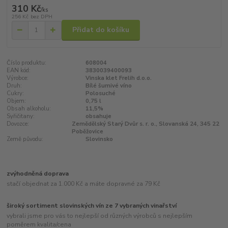
310 Kč
/
ks
256 Kč
bez DPH
Přidat do košíku
Číslo produktu:
608004
EAN kód:
3830039400093
Výrobce:
Vinska klet Frelih d.o.o.
Druh:
Bílé šumivé víno
Cukry:
Polosuché
Objem:
0,75 l
Obsah alkoholu:
11,5%
Syřičitany:
obsahuje
Dovozce:
Zemědělský Starý Dvůr s. r. o., Slovanská 24, 345 22
Poběžovice
Země původu:
Slovinsko
zvýhodněná doprava
stačí objednat za 1.000 Kč a máte dopravné za 79 Kč
široký sortiment slovinských vín ze 7 vybraných vinařství
vybrali jsme pro vás to nejlepší od různých výrobců s nejlepším
poměrem kvalita/cena