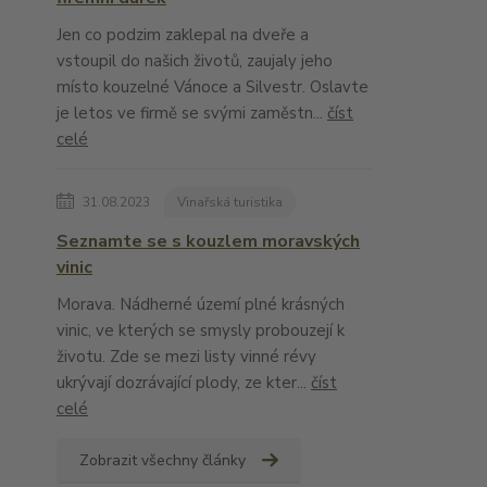
Jen co podzim zaklepal na dveře a
vstoupil do našich životů, zaujaly jeho
místo kouzelné Vánoce a Silvestr. Oslavte
je letos ve firmě se svými zaměstn...
číst
celé
31.08.2023
Vinařská turistika
Seznamte se s kouzlem moravských
vinic
Morava. Nádherné území plné krásných
vinic, ve kterých se smysly probouzejí k
životu. Zde se mezi listy vinné révy
ukrývají dozrávající plody, ze kter...
číst
celé
Zobrazit všechny články