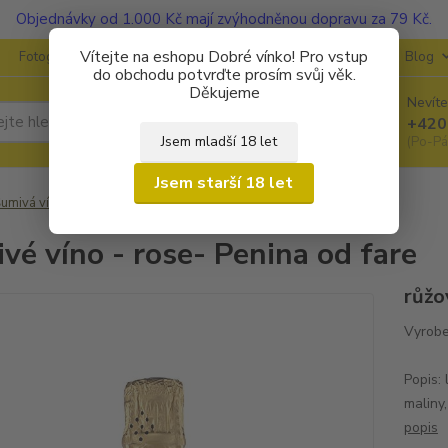
Objednávky od 1.000 Kč mají zvýhodněnou dopravu za 79 Kč.
Vítejte na eshopu Dobré vínko! Pro vstup
Fotogalerie
Kontakty
Ochrana soukromí
O vinařstvích
Blog
do obchodu potvrďte prosím svůj věk.
Děkujeme
Nevíte
Hledat
+420
Jsem mladší 18 let
(Po-Pá
Jsem starší 18 let
umivá vína
Šumivé víno - rose- Penina od fare
vé víno - rose- Penina od fare
růžo
Vyrobe
Způ
Popis:
maliny
popis