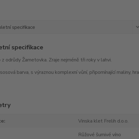
etní specifikace
tní specifikace
no z odrůdy Žametovka. Zraje nejméně tři 
sosová barva, s výraznou komplexní vůní, připomínající maliny, hr
etry
ce
Vinska klet Frelih d.o.o.
Růžové šumivé víno