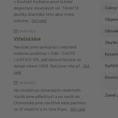
v Koutské Korbelce první letošní
Cukry
degustace slovinských vín. Téměř tři
desítky účastníků této akce mohli
Obje
ochutna...
číst celé
Obsah
04.04.2025
Výtečná káva
Zbytko
Navázali jsme spolupráci s nejstarší
rodinnou pražírnou v Itálii - CAFFE’
Kyseli
L’ANTICO SRL jejíž kávová historie se
Syřiči
datuje rokem 1909. Byli jsme mile př...
číst
celé
Dovoz
09.08.2022
Na cestách po slovinských vinařstvích
Země 
Využili jsme příležitost a po cestě do
Chorvatska jsme navštívili naše partnery
ze tří vinařství a to Vina Kope...
číst celé