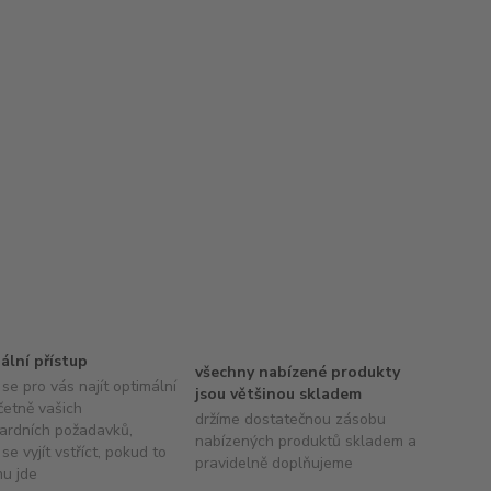
uální přístup
všechny nabízené produkty
se pro vás najít optimální
jsou většinou skladem
četně vašich
držíme dostatečnou zásobu
ardních požadavků,
nabízených produktů skladem a
se vyjít vstříct, pokud to
pravidelně doplňujeme
hu jde