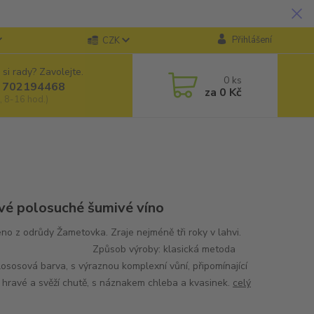
Přihlášení
CZK
 si rady? Zavolejte.
0
ks
 702194468
za
0 Kč
, 8-16 hod.)
vé polosuché šumivé víno
no z odrůdy Žametovka. Zraje nejméně tři roky v lahvi.
sob výroby: klasická metoda
 lososová barva, s výraznou komplexní vůní, připomínající
, hravé a svěží chutě, s náznakem chleba a kvasinek.
celý