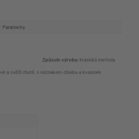
Parametry
roky v lahvi.
Způsob výroby:
klasická metoda
avé a svěží chutě, s náznakem chleba a kvasinek.