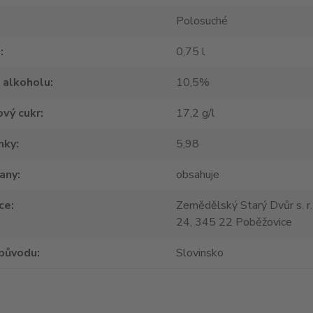
Polosuché
m
0,75 l
 alkoholu
10,5%
vý cukr
17,2 g/l
nky
5,98
tany
obsahuje
ce
Zemědělský Starý Dvůr s. r.
24, 345 22 Poběžovice
původu
Slovinsko