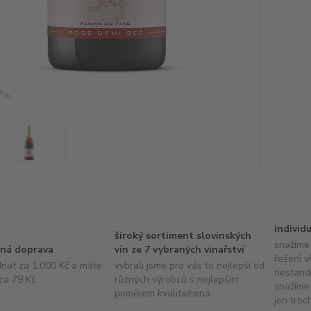
individ
široký sortiment slovinských
snažíme 
ná doprava
vín ze 7 vybraných vinařství
řešení v
dnat za 1.000 Kč a máte
vybrali jsme pro vás to nejlepší od
nestand
za 79 Kč
různých výrobců s nejlepším
snažíme 
poměrem kvalita/cena
jen troc