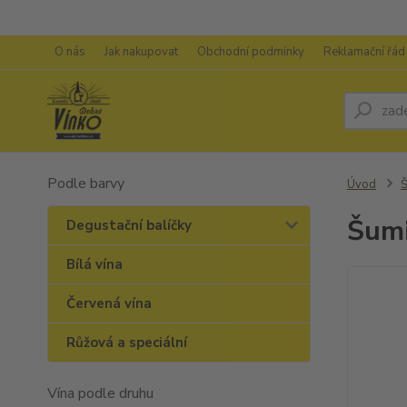
O nás
Jak nakupovat
Obchodní podmínky
Reklamační řád
Podle barvy
Úvod
Š
Šumi
Degustační balíčky
Bílá vína
Červená vína
Růžová a speciální
Vína podle druhu