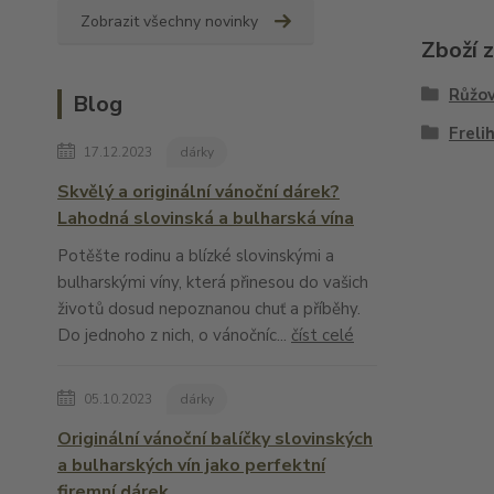
Zobrazit všechny novinky
Zboží 
Růžov
Blog
Freli
17.12.2023
dárky
Skvělý a originální vánoční dárek?
Lahodná slovinská a bulharská vína
Potěšte rodinu a blízké slovinskými a
bulharskými víny, která přinesou do vašich
životů dosud nepoznanou chuť a příběhy.
Do jednoho z nich, o vánočníc...
číst celé
05.10.2023
dárky
Originální vánoční balíčky slovinských
a bulharských vín jako perfektní
firemní dárek