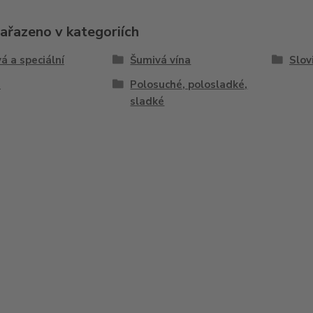
zařazeno v kategoriích
á a speciální
Šumivá vína
Slov
h
Polosuché, polosladké,
sladké