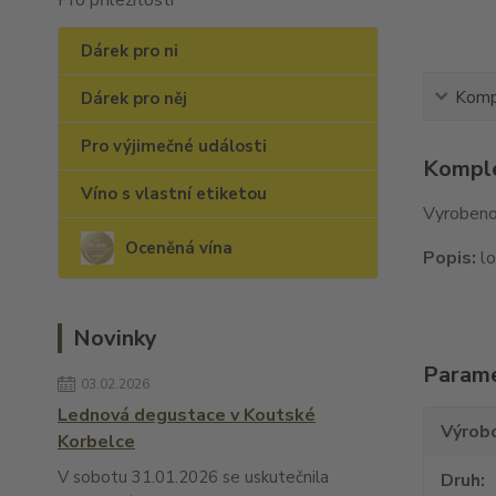
Pro příležitosti
Dárek pro ni
Kompl
Dárek pro něj
Pro výjimečné události
Komple
Víno s vlastní etiketou
Vyrobe
Oceněná vína
Popis:
lo
Novinky
Param
03.02.2026
Lednová degustace v Koutské
Výrob
Korbelce
V sobotu 31.01.2026 se uskutečnila
Druh