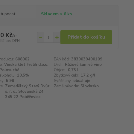
tupnost
Skladem > 6 ks
0 Kč
/
ks
Přidat do košíku
 Kč
bez DPH
roduktu:
608002
EAN kód:
3830039400109
e:
Vinska klet Frelih d.o.o.
Druh:
Růžové šumivé víno
Polosuché
Objem:
0,75 l
alkoholu:
10,5%
Zbytkový cukr:
17,2 g/l
ky:
5,98
Syřičitany:
obsahuje
e:
Zemědělský Starý Dvůr
Země původu:
Slovinsko
s. r. o., Slovanská 24,
345 22 Poběžovice